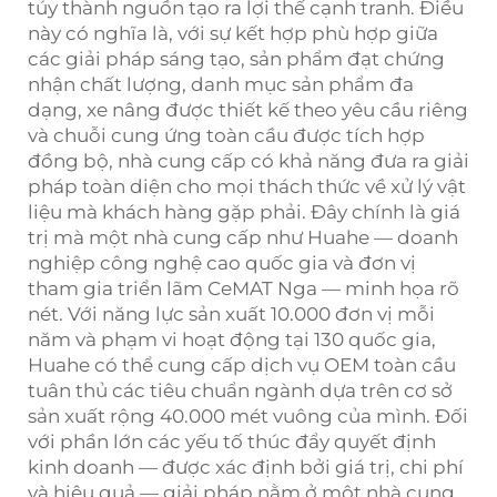
túy thành nguồn tạo ra lợi thế cạnh tranh. Điều
này có nghĩa là, với sự kết hợp phù hợp giữa
các giải pháp sáng tạo, sản phẩm đạt chứng
nhận chất lượng, danh mục sản phẩm đa
dạng, xe nâng được thiết kế theo yêu cầu riêng
và chuỗi cung ứng toàn cầu được tích hợp
đồng bộ, nhà cung cấp có khả năng đưa ra giải
pháp toàn diện cho mọi thách thức về xử lý vật
liệu mà khách hàng gặp phải. Đây chính là giá
trị mà một nhà cung cấp như Huahe — doanh
nghiệp công nghệ cao quốc gia và đơn vị
tham gia triển lãm CeMAT Nga — minh họa rõ
nét. Với năng lực sản xuất 10.000 đơn vị mỗi
năm và phạm vi hoạt động tại 130 quốc gia,
Huahe có thể cung cấp dịch vụ OEM toàn cầu
tuân thủ các tiêu chuẩn ngành dựa trên cơ sở
sản xuất rộng 40.000 mét vuông của mình. Đối
với phần lớn các yếu tố thúc đẩy quyết định
kinh doanh — được xác định bởi giá trị, chi phí
và hiệu quả — giải pháp nằm ở một nhà cung