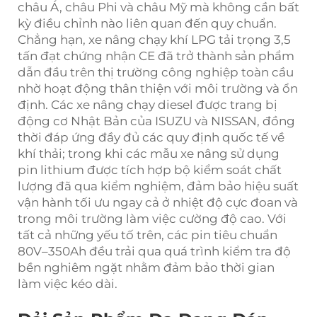
châu Á, châu Phi và châu Mỹ mà không cần bất
kỳ điều chỉnh nào liên quan đến quy chuẩn.
Chẳng hạn, xe nâng chạy khí LPG tải trọng 3,5
tấn đạt chứng nhận CE đã trở thành sản phẩm
dẫn đầu trên thị trường công nghiệp toàn cầu
nhờ hoạt động thân thiện với môi trường và ổn
định. Các xe nâng chạy diesel được trang bị
động cơ Nhật Bản của ISUZU và NISSAN, đồng
thời đáp ứng đầy đủ các quy định quốc tế về
khí thải; trong khi các mẫu xe nâng sử dụng
pin lithium được tích hợp bộ kiểm soát chất
lượng đã qua kiểm nghiệm, đảm bảo hiệu suất
vận hành tối ưu ngay cả ở nhiệt độ cực đoan và
trong môi trường làm việc cường độ cao. Với
tất cả những yếu tố trên, các pin tiêu chuẩn
80V–350Ah đều trải qua quá trình kiểm tra độ
bền nghiêm ngặt nhằm đảm bảo thời gian
làm việc kéo dài.