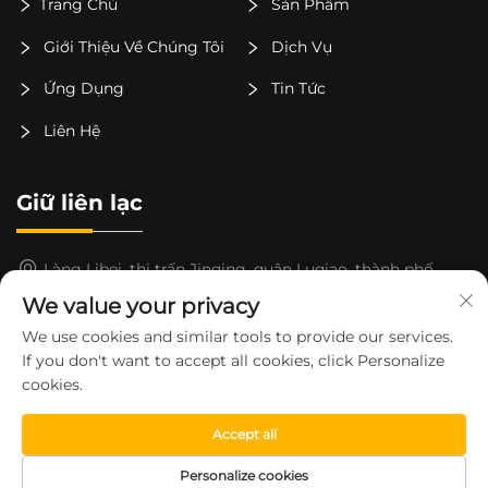
Trang Chủ
Sản Phẩm
Giới Thiệu Về Chúng Tôi
Dịch Vụ
Ứng Dụng
Tin Tức
Liên Hệ
Giữ liên lạc
Làng Libei, thị trấn Jinqing, quận Luqiao, thành phố
Taizhou, tỉnh Chiết Giang, Trung Quốc
We value your privacy
15325652000
We use cookies and similar tools to provide our services.
If you don't want to accept all cookies, click Personalize
[email protected]
cookies.
Accept all
Bản quyền © 2026 thuộc về CÔNG TY TNHH XE NÂNG
Personalize cookies
HUAHE TỈNH CHƯƠNG GIANG —
Chính sách bảo mật