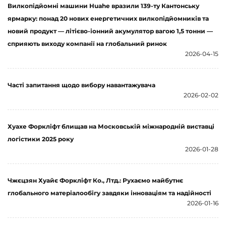
Вилкопідйомні машини Huahe вразили 139-ту Кантонську
ярмарку: понад 20 нових енергетичних вилкопідйомників та
новий продукт — літієво-іонний акумулятор вагою 1,5 тонни —
сприяють виходу компанії на глобальний ринок
2026-04-15
Часті запитання щодо вибору навантажувача
2026-02-02
Хуахе Форкліфт блищав на Московській міжнародній виставці
логістики 2025 року
2026-01-28
Чжєцзян Хуайє Форкліфт Ко., Лтд.: Рухаємо майбутнє
глобального матеріалообігу завдяки інноваціям та надійності
2026-01-16