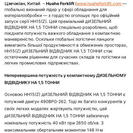
Цзечжіан, Китай
–
Huahe Forklift
(
www.huaheforklift.com
—
глобально визнаний лідер у сфері обладнання для
матеріалообробки — з гордістю оголошує про офіційний
запуск серії HH15(Z). Цей преміальний
дИЗЕЛЬНИЙ
ВІДВІДНИК НА 1,5 ТОННИ
спеціально розроблено, щоб
поєднати потужність важкого обладнання з компактною
маневреністю. Оскільки глобальні логістичні ланцюги
вимагають більшої продуктивності в обмежених просторах,
HH15(Z)
дИЗЕЛЬНИЙ ВІДВІДНИК НА 1,5 ТОННИ
стає
остаточним рішенням для сучасних складів та логістики на
легких промислових підприємствах.
Неперевершена потужність у компактному ДИЗЕЛЬНОМУ
ВІДВІДНИКУ НА 1,5 ТОННИ
Основою HH15(Z)
дИЗЕЛЬНИЙ ВІДВІДНИК НА 1,5 ТОННИ
є
потужний двигун 490BPG-262. Тоді як багато конкурентів у
своїх легких моделях жертвують потужністю, цей
дИЗЕЛЬНИЙ ВІДВІДНИК НА 1,5 ТОННИ
забезпечує
номінальну потужність 40 кВт при 2650 об/хв. З
максимальним обертальним моментом 148 Н·м