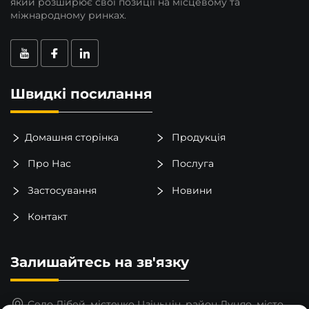
який розширює свої позиції на місцевому та
міжнародному ринках.
Швидкі посилання
Домашня сторінка
Продукція
Про Нас
Послуга
Застосування
Новини
Контакт
Залишайтесь на зв'язку
Село Лібей, містечко Цзіньцін, район Луцяо, місто