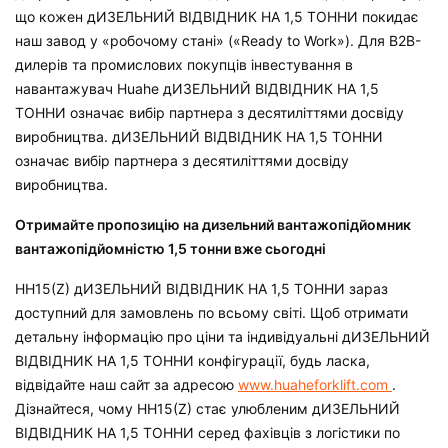
що кожен
дИЗЕЛЬНИЙ ВІДВІДНИК НА 1,5 ТОННИ
покидає
наш завод у «робочому стані» («Ready to Work»). Для B2B-
дилерів та промислових покупців інвестування в
навантажувач Huahe
дИЗЕЛЬНИЙ ВІДВІДНИК НА 1,5
ТОННИ
означає вибір партнера з десятиліттями досвіду
виробництва.
дИЗЕЛЬНИЙ ВІДВІДНИК НА 1,5 ТОННИ
означає вибір партнера з десятиліттями досвіду
виробництва.
Отримайте пропозицію на дизельний вантажопідйомник
вантажопідйомністю 1,5 тонни вже сьогодні
HH15(Z)
дИЗЕЛЬНИЙ ВІДВІДНИК НА 1,5 ТОННИ
зараз
доступний для замовлень по всьому світі. Щоб отримати
детальну інформацію про ціни та індивідуальні
дИЗЕЛЬНИЙ
ВІДВІДНИК НА 1,5 ТОННИ
конфігурації, будь ласка,
відвідайте наш сайт за адресою
www.huaheforklift.com
.
Дізнайтеся, чому HH15(Z) стає улюбленим
дИЗЕЛЬНИЙ
ВІДВІДНИК НА 1,5 ТОННИ
серед фахівців з логістики по