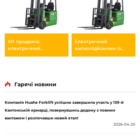
Хіт продажів:
Електричний
електричний
вилкопідйомник із
вилкопідйомник,
літієвим акумулятором
абсолютно новий, 1,5 т,
вагою 1,2 т,
міні-вилкопідйомник із
триопорний
літієвим
збалансований,
акумулятором, ціна
виробництва Китаю, за
Гарячі новини
доступною ціною
Компанія Huahe Forklift успішно завершила участь у 139-й
Кантонській ярмарці, повернувшись додому з повним
вантажем і розпочавши новий етап!
2026-04-20