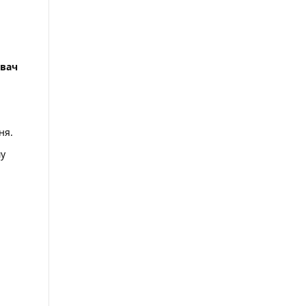
вач
ня.
му