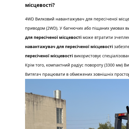
місцевості?
4WD
Вилковий навантажувач для пересіченої місц
приводом (2WD). У багнючих або піщаних умовах в
для пересіченої місцевості
може втратити зчеплен
навантажувач для пересіченої місцевості
забезп
пересіченої місцевості
використовує спеціалізован
Крім того, компактний радіус повороту (3300 мм)
Ви
Витягач
працювати в обмежених зовнішніх просто