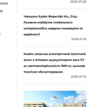
2026-01-28
жкого
ої
Чжєцзян Хуайє Форкліфт Ко., Лтд.:
Рухаємо майбутнє глобального
матеріалообігу завдяки інноваціям та
н
надійності
2026-01-16
Huahe запускає електричний палетний
візок з літієвим акумулятором: вага 117
кг, вантажопідйомність 1500 кг, нульове
технічне обслуговування
2026-07-31