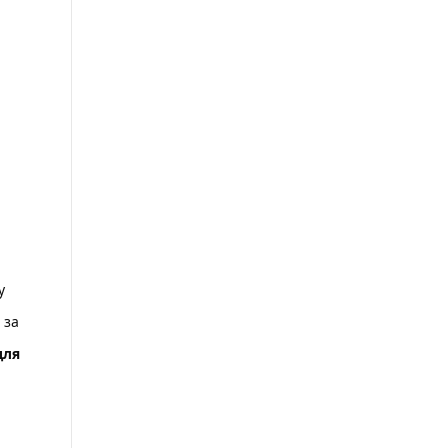
у
 за
для