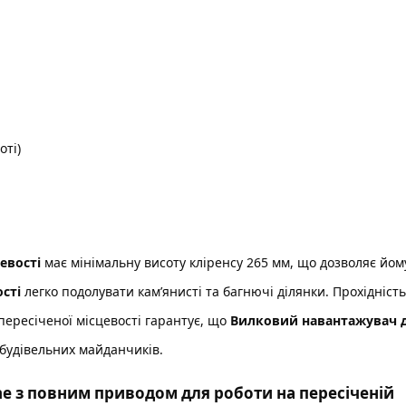
оті)
цевості
має мінімальну висоту кліренсу 265 мм, що дозволяє йом
ості
легко подолувати кам’янисті та багнючі ділянки. Прохідність
ересіченої місцевості
гарантує, що
Вилковий навантажувач 
 будівельних майданчиків.
e з повним приводом для роботи на пересіченій