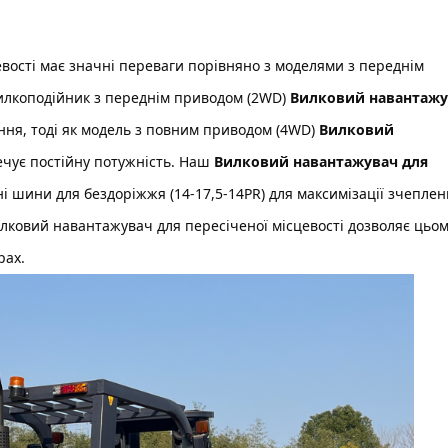
евості
має значні переваги порівняно з моделями з переднім
илкоподійник з переднім приводом (2WD)
Вилковий навантажу
ня, тоді як модель з повним приводом (4WD)
Вилковий
ечує постійну потужність. Наш
Вилковий навантажувач для
і шини для бездоріжжя (14-17,5-14PR) для максимізації зчеплен
лковий навантажувач для пересіченої місцевості
дозволяє цьо
рах.