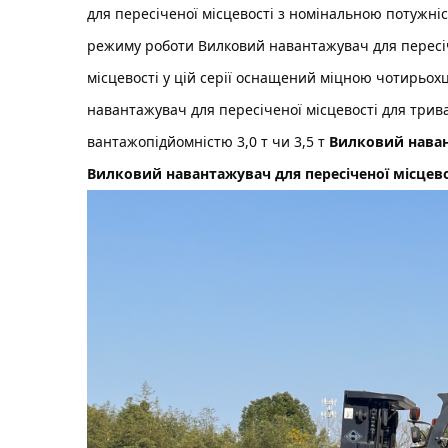
для пересіченої місцевості
з номінальною потужніс
режиму роботи
Вилковий навантажувач для пересі
місцевості
у цій серії оснащений міцною чотирьо
навантажувач для пересіченої місцевості
для трива
вантажопідйомністю 3,0 т чи 3,5 т
Вилковий наван
Вилковий навантажувач для пересіченої місцев