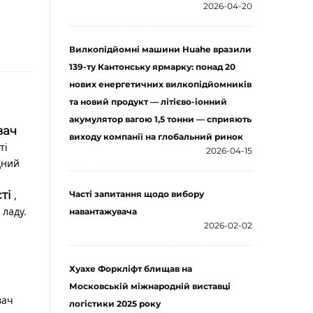
2026-04-20
Вилкопідйомні машини Huahe вразили
139-ту Кантонську ярмарку: понад 20
нових енергетичних вилкопідйомників
та новий продукт — літієво-іонний
акумулятор вагою 1,5 тонни — сприяють
вач
виходу компанії на глобальний ринок
ті
2026-04-15
дний
сті
,
Часті запитання щодо вибору
 ладу.
навантажувача
2026-02-02
Хуахе Форкліфт блищав на
Московській міжнародній виставці
вач
логістики 2025 року