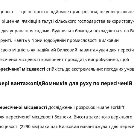
цевості
— це не просто підйомне пристроєння; це універсальне
і
рішення. Фахівці в галузі сільського господарства використов
і
для управління садами. Будівельні бригади покладаються на
В
рунті. Навіть у гірничодобувній промисловості
Вилковий
 свою міцність як надійний
Вилковий навантажувач для пересіч
есіченої місцевості
компонент проходить випробування, щоб
ресіченої місцевості
стійкість до екстремальних погодних умов
фері вантажопідйомників для руху по пересіченій
ресіченої місцевості
Досліджень і розробок Huahe Forklift
я пересіченої місцевості
безпеки. Висота захисного верхнього
ісцевості
(2290 мм) захищає
Вилковий навантажувач для пересі