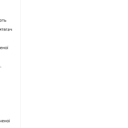
ують
итягач
еної
.
ченої