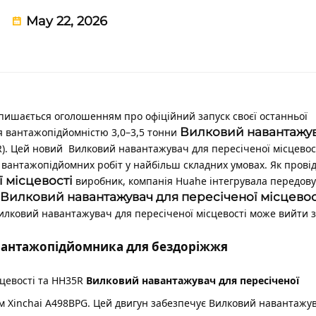
May 22, 2026
 пишається оголошенням про офіційний запуск своєї останньої
Вилковий навантажу
жя вантажопідйомністю 3,0–3,5 тонни
R). Цей новий
Вилковий навантажувач для пересіченої місцевос
вантажопідйомних робіт у найбільш складних умовах. Як прові
 місцевості
виробник, компанія Huahe інтегрувала передову
Вилковий навантажувач для пересіченої місцево
илковий навантажувач для пересіченої місцевості
може вийти з
 вантажопідйомника для бездоріжжя
сцевості
та HH35R
Вилковий навантажувач для пересіченої
 Xinchai A498BPG. Цей двигун забезпечує
Вилковий навантажу