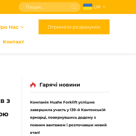
UK
Отримати розрахунок
ро Нас
Контакт
Гарячі новини
в з
Компанія Huahe Forklift успішно
завершила участь у 139-й Кантонській
гою
ярмарці, повернувшись додому з
повним вантажем і розпочавши новий
етап!