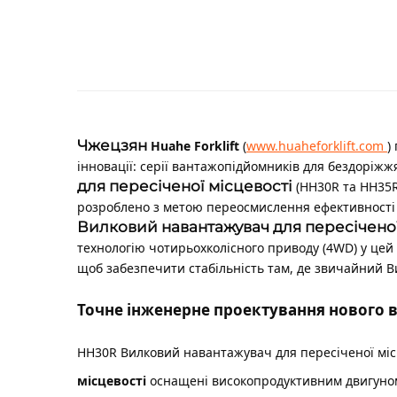
Чжецзян
Huahe Forklift
(
www.huaheforklift.com
)
інновації: серії вантажопідйомників для бездоріж
для пересіченої місцевості
(HH30R та HH35
розроблено з метою переосмислення ефективності 
Вилковий навантажувач для пересіченої
технологію чотирьохколісного приводу (4WD) у цей
щоб забезпечити стабільність там, де звичайний
В
Точне інженерне проектування нового
HH30R
Вилковий навантажувач для пересіченої мі
місцевості
оснащені високопродуктивним двигуном