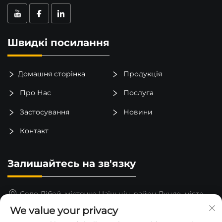
Швидкі посилання
Домашня сторінка
Продукція
Про Нас
Послуга
Застосування
Новини
Контакт
Залишайтесь на зв'язку
Село Лібей, містечко Цзіньцін, район Луцяо, місто
Тайчжоу, провінція Чжэцзян, Китай
We value your privacy
15325652000