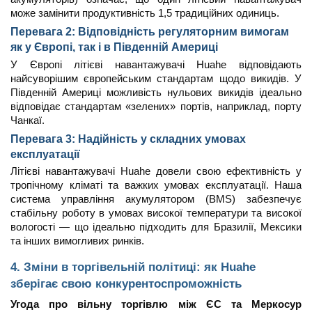
може замінити продуктивність 1,5 традиційних одиниць.
Перевага 2: Відповідність регуляторним вимогам
як у Європі, так і в Південній Америці
У Європі літієві навантажувачі Huahe відповідають
найсуворішим європейським стандартам щодо викидів. У
Південній Америці можливість нульових викидів ідеально
відповідає стандартам «зелених» портів, наприклад, порту
Чанкаї.
Перевага 3: Надійність у складних умовах
експлуатації
Літієві навантажувачі Huahe довели свою ефективність у
тропічному кліматі та важких умовах експлуатації. Наша
система управління акумулятором (BMS) забезпечує
стабільну роботу в умовах високої температури та високої
вологості — що ідеально підходить для Бразилії, Мексики
та інших вимогливих ринків.
4. Зміни в торгівельній політиці: як Huahe
зберігає свою конкурентоспроможність
Угода про вільну торгівлю між ЄС та Меркосур