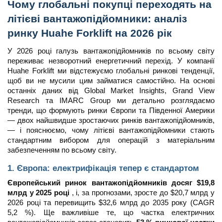
Чому глобальні покупці переходять на
літієві вантажопідйомники: аналіз
ринку Huahe Forklift на 2026 рік
У 2026 році галузь вантажопідйомників по всьому світу
переживає незворотний енергетичний перехід. У компанії
Huahe Forklift ми відстежуємо глобальні ринкові тенденції,
щоб ви не мусили цим займатися самостійно. На основі
останніх даних від Global Market Insights, Grand View
Research та IMARC Group ми детально розглядаємо
тренди, що формують ринки Європи та Південної Америки
— двох найшвидше зростаючих ринків вантажопідйомників,
— і пояснюємо, чому літієві вантажопідйомники стають
стандартним вибором для операцій з матеріальним
забезпеченням по всьому світу.
1. Європа: електрифікація тепер є стандартом
Європейський ринок вантажопідйомників досяг $19,8
млрд у 2025 році
, і, за прогнозами, зросте до $20,7 млрд у
2026 році та перевищить $32,6 млрд до 2035 року (CAGR
5,2 %). Ще важливіше те, що частка електричних