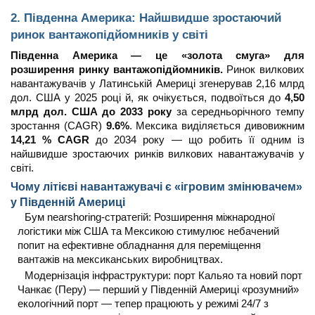
2. Південна Америка: Найшвидше зростаючий
ринок вантажопідйомників у світі
Південна Америка — це «золота смуга» для
розширення ринку вантажопідйомників.
Ринок вилкових
навантажувачів у Латинській Америці згенерував 2,16 млрд
дол. США у 2025 році й, як очікується, подвоїться до
4,50
млрд дол. США до 2033 року
за середньорічного темпу
зростання (CAGR)
9.6%
. Мексика виділяється дивовижним
14,21 % CAGR
до 2034 року — що робить її одним із
найшвидше зростаючих ринків вилкових навантажувачів у
світі.
Чому літієві навантажувачі є «ігровим змінювачем»
у Південній Америці
Бум nearshoring-стратегій: Розширення міжнародної
логістики між США та Мексикою стимулює небачений
попит на ефективне обладнання для переміщення
вантажів на мексиканських виробництвах.
Модернізація інфраструктури: порт Кальяо та новий порт
Чанкає (Перу) — перший у Південній Америці «розумний»
екологічний порт — тепер працюють у режимі 24/7 з