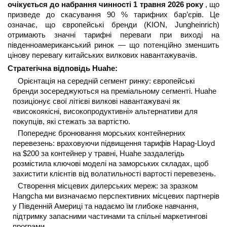
очікується до набрання чинності 1 травня 2026 року
, що
призведе до скасування 90 % тарифних бар’єрів. Це
означає, що європейські бренди (KION, Jungheinrich)
отримають значні тарифні переваги при виході на
південноамериканський ринок — що потенційно зменшить
цінову перевагу китайських вилкових навантажувачів.
Стратегічна відповідь Huahe:
Орієнтація на середній сегмент ринку: європейські
бренди зосереджуються на преміальному сегменті. Huahe
позиціонує свої літієві вилкові навантажувачі як
«високоякісні, високопродуктивні» альтернативи для
покупців, які стежать за вартістю.
Попереднє бронювання морських контейнерних
перевезень: враховуючи підвищення тарифів Hapag-Lloyd
на $200 за контейнер у травні, Huahe заздалегідь
розмістила ключові моделі на заморських складах, щоб
захистити клієнтів від волатильності вартості перевезень.
Створення місцевих дилерських мереж: за зразком
Hangcha ми визначаємо перспективних місцевих партнерів
у Південній Америці та надаємо їм глибоке навчання,
підтримку запасними частинами та спільні маркетингові
програми.