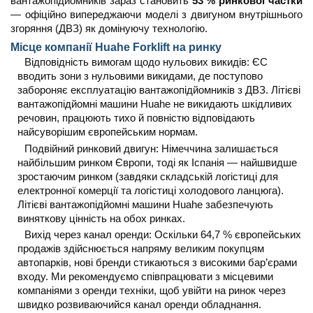
вантажопідйомників зараз становить
53 % ринкової частки
— офіційно випереджаючи моделі з двигуном внутрішнього
згоряння (ДВЗ) як домінуючу технологію.
Місце компанії Huahe Forklift на ринку
Відповідність вимогам щодо нульових викидів: ЄС
вводить зони з нульовими викидами, де поступово
забороняє експлуатацію вантажопідйомників з ДВЗ. Літієві
вантажопідйомні машини Huahe не викидають шкідливих
речовин, працюють тихо й повністю відповідають
найсуворішим європейським нормам.
Подвійний ринковий двигун: Німеччина залишається
найбільшим ринком Європи, тоді як Іспанія — найшвидше
зростаючим ринком (завдяки складській логістиці для
електронної комерції та логістиці холодового ланцюга).
Літієві вантажопідйомні машини Huahe забезпечують
виняткову цінність на обох ринках.
Вихід через канал оренди: Оскільки 64,7 % європейських
продажів здійснюється напряму великим покупцям
автопарків, нові бренди стикаються з високими бар’єрами
входу. Ми рекомендуємо співпрацювати з місцевими
компаніями з оренди техніки, щоб увійти на ринок через
швидко розвиваючийся канал оренди обладнання.