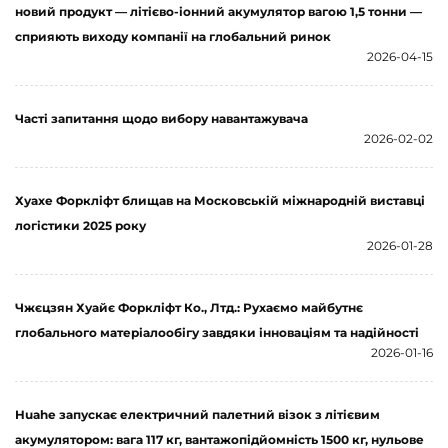
новий продукт — літієво-іонний акумулятор вагою 1,5 тонни —
сприяють виходу компанії на глобальний ринок
2026-04-15
Часті запитання щодо вибору навантажувача
2026-02-02
Хуахе Форкліфт блищав на Московській міжнародній виставці
логістики 2025 року
2026-01-28
Чжєцзян Хуайє Форкліфт Ко., Лтд.: Рухаємо майбутнє
глобального матеріалообігу завдяки інноваціям та надійності
2026-01-16
Huahe запускає електричний палетний візок з літієвим
акумулятором: вага 117 кг, вантажопідйомність 1500 кг, нульове