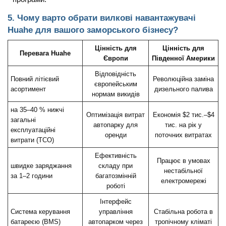
5. Чому варто обрати вилкові навантажувачі
Huahe для вашого заморського бізнесу?
Цінність для
Цінність для
Перевага Huahe
Європи
Південної Америки
Відповідність
Повний літієвий
Революційна заміна
європейським
асортимент
дизельного палива
нормам викидів
на 35–40 % нижчі
Оптимізація витрат
Економія $2 тис.–$4
загальні
автопарку для
тис. на рік у
експлуатаційні
оренди
поточних витратах
витрати (TCO)
Ефективність
Працює в умовах
швидке заряджання
складу при
нестабільної
за 1–2 години
багатозмінній
електромережі
роботі
Інтерфейс
Система керування
управління
Стабільна робота в
батареєю (BMS)
автопарком через
тропічному кліматі