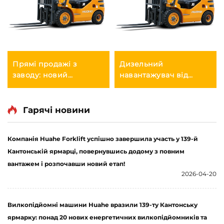
Прямі продажі з
Дизельний
заводу: новий
навантажувач від
китайський
відомих брендів,
навантажувач HUAHE
вантажопідйомністю
2025 року,
3,5 тонни, для роботи
Гарячі новини
чотиривісний,
на відкритому повітрі,
вантажопідйомністю 3
з надійним китайським
Компанія Huahe Forklift успішно завершила участь у 139-й
тонни, дизельний
двигуном
Кантонській ярмарці, повернувшись додому з повним
вантажем і розпочавши новий етап!
2026-04-20
Вилкопідйомні машини Huahe вразили 139-ту Кантонську
ярмарку: понад 20 нових енергетичних вилкопідйомників та