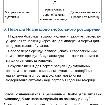
IoT
Партнерства з
Місцева сервісна
Дилерська мережа в
європейськими
підтримка
Бразилії та Мексиці
компаніями оренди
6. План дій Huahe щодо глобального розширення
Південна Америка першою: надавати пріоритет ресурсам
у Бразилії та Мексиці через місцеві дилерські мережі для
швидкого масштабування.
Європа через оренду: співпрацювати з європейськими
компаніями оренди обладнання для поставки економічно
вигідних літієвих автопарків.
Розумні рішення для портів: запуск індивідуальних
програм важковантажних електричних вилкоподібних
навантажувачів з противагою, спрямованих на
модернізацію автоматизації портів у Південній Америці.
───────
Готові ознайомитися з рішеннями Huahe для літієвих
вилкоподібних навантажувачів на вашому ринку?
Зв’яжіться з нашою командою, щоб отримати