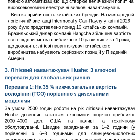
повною автоматизацією, що створює величезний попит на
високоекономічні електричні вилкові навантажувачі.
Висока прийнятність китайських брендів: На міжнародній
логістичній виставці Intermodal у Сан-Паулу у квітні 2026
року було представлено понад 10 китайських компаній.
Бразильський дилер компанії Hangcha збільшив вартість
свого підприємства приблизно в 10 разів лише за 4 роки,
що доводить: літієві навантажувачі китайського
виробництва набувають серйозних позицій у Південній
Америці.
3. Літієвий навантажувач Huahe: 3 ключові
переваги для глобальних ринків
Перевага 1: На 35 % нижча загальна вартість
володіння (TCO) порівняно з дизельними
моделями
За умови 2500 годин роботи на рік літієвий навантажувач
Huahe дозволяє клієнтам економити щорічно приблизно
2000–4000 дол. США на паливі та технічному
обслуговуванні. Швидке заряджання за 1–2 години (у
порівнянні з 6–8 годинами для свинцево-кислотних
акумуляторів) означає, що один літієвий навантажувач