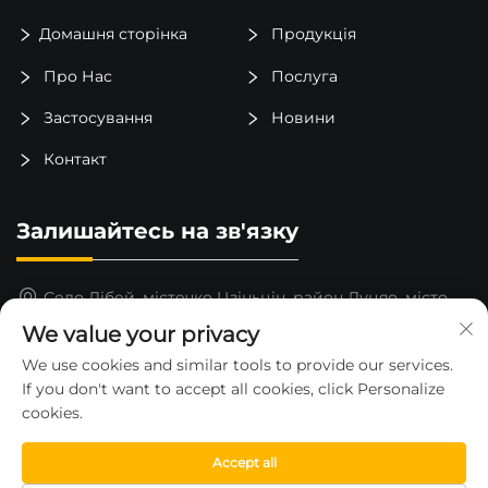
Домашня сторінка
Продукція
Про Нас
Послуга
Застосування
Новини
Контакт
Залишайтесь на зв'язку
Село Лібей, містечко Цзіньцін, район Луцяо, місто
Тайчжоу, провінція Чжэцзян, Китай
We value your privacy
15325652000
We use cookies and similar tools to provide our services.
If you don't want to accept all cookies, click Personalize
[email protected]
cookies.
Accept all