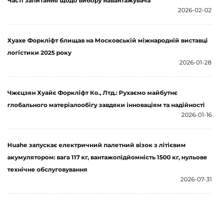
Часті запитання щодо вибору навантажувача
2026-02-02
Хуахе Форкліфт блищав на Московській міжнародній виставці
логістики 2025 року
2026-01-28
Чжєцзян Хуайє Форкліфт Ко., Лтд.: Рухаємо майбутнє
глобального матеріалообігу завдяки інноваціям та надійності
2026-01-16
Huahe запускає електричний палетний візок з літієвим
акумулятором: вага 117 кг, вантажопідйомність 1500 кг, нульове
технічне обслуговування
2026-07-31