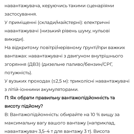
навантажувача, керуючись такими сценаріями
застосування.
У приміщенні (склади/майстерні): електричні
навантажувачі (низький рівень шуму, нульові
викиди).
На відкритому повітрі/нерівному ґрунті/при важких
вантажах: навантажувачі з двигуном внутрішнього
згоряння (ДВЗ) (дизельне паливо/бензин/СРГ,
потужність).
У вузьких проходах (≤2,5 м): триколісні навантажувачі
з літій-іонними акумуляторами.
П: Як обрати правильну вантажопідйомність та
висоту підйому?
В: Вантажопідйомність: обирайте на 10 % вищу за
максимальну вагу вашого вантажу (наприклад,
навантажувач 3,5–4 т для вантажу 3 т). Висота