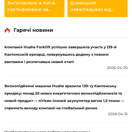
Виготовлено в Китаї,
Дизельний
сертифіковано за
навантажувач від
стандартами
відомих брендів,
CE/ISO9001, прямі
вантажопідйомністю
продажі з заводу
3,5 тонни, для роботи
Гарячі новини
дизельних
на відкритому повітрі,
вилкоподібних
з надійним китайським
Компанія Huahe Forklift успішно завершила участь у 139-й
навантажувачів
двигуном
Кантонській ярмарці, повернувшись додому з повним
вантажем і розпочавши новий етап!
2026-04-20
Вилкопідйомні машини Huahe вразили 139-ту Кантонську
ярмарку: понад 20 нових енергетичних вилкопідйомників та
новий продукт — літієво-іонний акумулятор вагою 1,5 тонни —
сприяють виходу компанії на глобальний ринок
2026-04-15