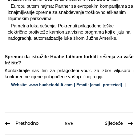
Europu putem najma: Partner sa evropskim kompanijama za
iznajmljivanje opreme za snabdevanje troškovno efikasnim
litijumskim parkovima.
Pametna luka rješenja: Pokrenuti prilagođene teške
električne protivteže kamion za visine programa koji ciljaju na
nadogradnju automatizacije luka širom Južne Amerike.
───────
Spremni da istražite Huahe Lithium forklift rešenja za vaše
tržište?
Kontaktirajte naš tim za prilagođeni vodič za izbor viljušara i
konkurentne cijene prilagođene vašoj ciljnoj regiji.
|
Website: www.huaheforklift.com | Email:
[email protected]
Prethodno
Sljedeće
SVE