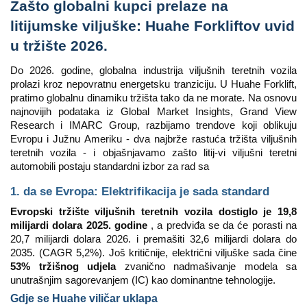
Zašto globalni kupci prelaze na
litijumske viljuške: Huahe Forkliftov uvid
u tržište 2026.
Do 2026. godine, globalna industrija viljušnih teretnih vozila
prolazi kroz nepovratnu energetsku tranziciju. U Huahe Forklift,
pratimo globalnu dinamiku tržišta tako da ne morate. Na osnovu
najnovijih podataka iz Global Market Insights, Grand View
Research i IMARC Group, razbijamo trendove koji oblikuju
Evropu i Južnu Ameriku - dva najbrže rastuća tržišta viljušnih
teretnih vozila - i objašnjavamo zašto litij-vi viljušni teretni
automobili postaju standardni izbor za rad sa
1. da se Evropa: Elektrifikacija je sada standard
Evropski tržište viljušnih teretnih vozila dostiglo je 19,8
milijardi dolara 2025. godine
, a predviđa se da će porasti na
20,7 milijardi dolara 2026. i premašiti 32,6 milijardi dolara do
2035. (CAGR 5,2%). Još kritičnije, električni viljuške sada čine
53% tržišnog udjela
zvanično nadmašivanje modela sa
unutrašnjim sagorevanjem (IC) kao dominantne tehnologije.
Gdje se Huahe viličar uklapa