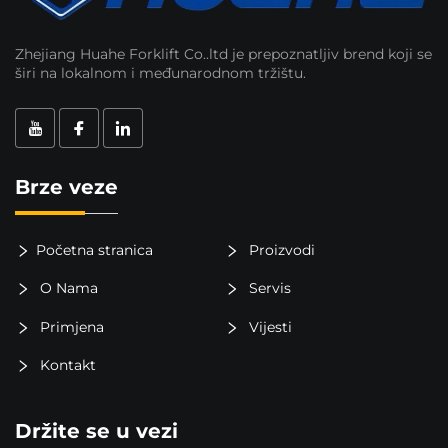
Zhejiang Huahe Forklift Co..ltd je prepoznatljiv brend koji se
širi na lokalnom i međunarodnom tržištu.
Brze veze
Početna stranica
Proizvodi
O Nama
Servis
Primjena
Vijesti
Kontakt
Držite se u vezi