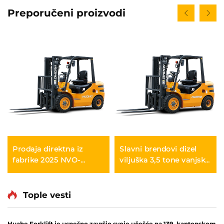
Preporučeni proizvodi
Prodaja direktna iz
Slavni brendovi dizel
fabrike 2025 NVO-
viljuška 3,5 tone vanjski
BRAND KINA HUAHE 4
kamioni viljuška Fwd
Wheel Kineski 3ton
Trajni kineski motor
Diesel Forklift
Tople vesti
Huahe Forklift je uspešno završio svoje učešće na 139. kantonskom