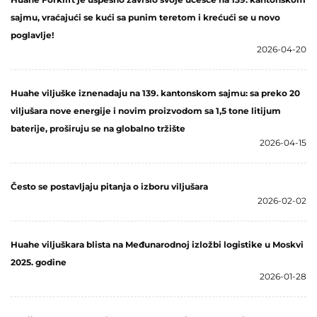
sajmu, vraćajući se kući sa punim teretom i krećući se u novo
poglavlje!
2026-04-20
Huahe viljuške iznenadaju na 139. kantonskom sajmu: sa preko 20
viljušara nove energije i novim proizvodom sa 1,5 tone litijum
baterije, proširuju se na globalno tržište
2026-04-15
Često se postavljaju pitanja o izboru viljušara
2026-02-02
Huahe viljuškara blista na Međunarodnoj izložbi logistike u Moskvi
2025. godine
2026-01-28