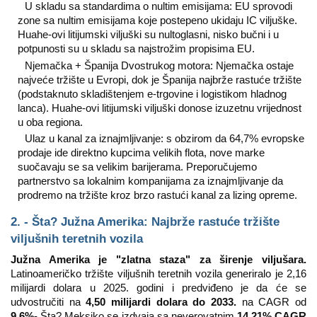
U skladu sa standardima o nultim emisijama: EU sprovodi
zone sa nultim emisijama koje postepeno ukidaju IC viljuške.
Huahe-ovi litijumski viljuški su nultoglasni, nisko bučni i u
potpunosti su u skladu sa najstrožim propisima EU.
Njemačka + Španija Dvostrukog motora: Njemačka ostaje
najveće tržište u Evropi, dok je Španija najbrže rastuće tržište
(podstaknuto skladištenjem e-trgovine i logistikom hladnog
lanca). Huahe-ovi litijumski viljuški donose izuzetnu vrijednost
u oba regiona.
Ulaz u kanal za iznajmljivanje: s obzirom da 64,7% evropske
prodaje ide direktno kupcima velikih flota, nove marke
suočavaju se sa velikim barijerama. Preporučujemo
partnerstvo sa lokalnim kompanijama za iznajmljivanje da
prodremo na tržište kroz brzo rastući kanal za lizing opreme.
2. - Šta? Južna Amerika: Najbrže rastuće tržište
viljušnih teretnih vozila
Južna Amerika je "zlatna staza" za širenje viljušara.
Latinoameričko tržište viljušnih teretnih vozila generiralo je 2,16
milijardi dolara u 2025. godini i predviđeno je da će se
udvostručiti na
4,50 milijardi dolara do 2033.
na CAGR od
9.6%
- Šta? Meksiko se izdvaja sa neverovatnim
14,21% CAGR