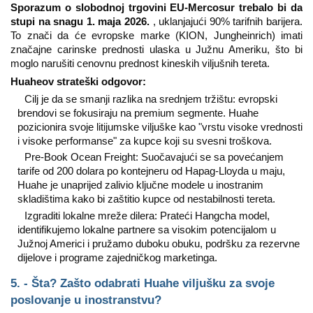
Sporazum o slobodnoj trgovini EU-Mercosur trebalo bi da
stupi na snagu 1. maja 2026.
, uklanjajući 90% tarifnih barijera.
To znači da će evropske marke (KION, Jungheinrich) imati
značajne carinske prednosti ulaska u Južnu Ameriku, što bi
moglo narušiti cenovnu prednost kineskih viljušnih tereta.
Huaheov strateški odgovor:
Cilj je da se smanji razlika na srednjem tržištu: evropski
brendovi se fokusiraju na premium segmente. Huahe
pozicionira svoje litijumske viljuške kao "vrstu visoke vrednosti
i visoke performanse" za kupce koji su svesni troškova.
Pre-Book Ocean Freight: Suočavajući se sa povećanjem
tarife od 200 dolara po kontejneru od Hapag-Lloyda u maju,
Huahe je unaprijed zalivio ključne modele u inostranim
skladištima kako bi zaštitio kupce od nestabilnosti tereta.
Izgraditi lokalne mreže dilera: Prateći Hangcha model,
identifikujemo lokalne partnere sa visokim potencijalom u
Južnoj Americi i pružamo duboku obuku, podršku za rezervne
dijelove i programe zajedničkog marketinga.
5. - Šta? Zašto odabrati Huahe viljušku za svoje
poslovanje u inostranstvu?