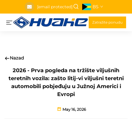
BS
[email protected]
Zatražite ponudu
Nazad
2026 - Prva pogleda na tržište viljušnih
teretnih vozila: zašto litij-vi viljušni teretni
automobili pobjeđuju u Južnoj Americi i
Evropi
May 16, 2026