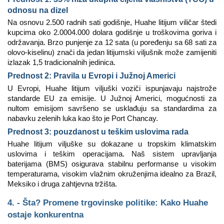
odnosu na dizel
Na osnovu 2.500 radnih sati godišnje, Huahe litijum viličar štedi
kupcima oko 2.0004.000 dolara godišnje u troškovima goriva i
održavanja. Brzo punjenje za 12 sata (u poređenju sa 68 sati za
olovo-kiselinu) znači da jedan litijumski viljušnik može zamijeniti
izlazak 1,5 tradicionalnih jedinica.
Prednost 2: Pravila u Evropi i Južnoj Americi
U Evropi, Huahe litijum viljuški voziči ispunjavaju najstrože
standarde EU za emisije. U Južnoj Americi, mogućnosti za
nultom emisijom savršeno se usklađuju sa standardima za
nabavku zelenih luka kao što je Port Chancay.
Prednost 3: pouzdanost u teškim uslovima rada
Huahe litijum viljuške su dokazane u tropskim klimatskim
uslovima i teškim operacijama. Naš sistem upravljanja
baterijama (BMS) osigurava stabilnu performanse u visokim
temperaturama, visokim vlažnim okruženjima idealno za Brazil,
Meksiko i druga zahtjevna tržišta.
4. - Šta? Promene trgovinske politike: Kako Huahe
ostaje konkurentna