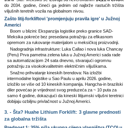
do 2034. godine, čineći ga jednim od najbrže rastućih tržišta
viljušnih teretnih vozila na globalnom nivou.
Zašto litij-forkliftovi 'promjenjuju pravila igre' u Južnoj
Americi
Boom u blizini: Ekspanzija logistike preko granice SAD-
Meksika pokreće bez presedana potražnju za efikasnom
opremom za rukovanje materijalom u meksičkoj proizvodnji.
Nadogradnja infrastrukture: Luka Callao i nova luka Chancay
(Peru) Prva pametna zelena luka u Južnoj Americi sada rade
sa automatizacijom 24 sata dnevno, stvarajući ogromnu
potražnju za visokokvalitetnim električnim viljuškama.
Snažno prihvatanje kineskih brendova: Na izložbi
intermodalne logistike u Sao Paulu u aprilu 2026. godine,
izložilo se više od 10 kineskih kompanija. Hangcha-in brazilski
diler povećao je vrijednost svog preduzeća za ~ 10 puta za
samo 4 godine, dokazujući da kineski litijumski viljušni teretnici
dobijaju ozbiljnu privlačnost u Južnoj Americi.
3. - Šta? Huahe Lithium Forklift: 3 glavne prednosti
za globalna tržišta
Prednost 1: 35% niža ukupna cijena vlasništva (TCO) u