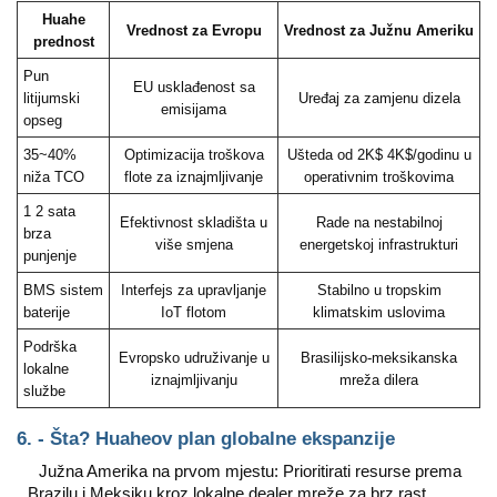
Huahe
Vrednost za Evropu
Vrednost za Južnu Ameriku
prednost
Pun
EU usklađenost sa
litijumski
Uređaj za zamjenu dizela
emisijama
opseg
35~40%
Optimizacija troškova
Ušteda od 2K$ 4K$/godinu u
niža TCO
flote za iznajmljivanje
operativnim troškovima
1 2 sata
Efektivnost skladišta u
Rade na nestabilnoj
brza
više smjena
energetskoj infrastrukturi
punjenje
BMS sistem
Interfejs za upravljanje
Stabilno u tropskim
baterije
IoT flotom
klimatskim uslovima
Podrška
Evropsko udruživanje u
Brasilijsko-meksikanska
lokalne
iznajmljivanju
mreža dilera
službe
6. - Šta? Huaheov plan globalne ekspanzije
Južna Amerika na prvom mjestu: Prioritirati resurse prema
Brazilu i Meksiku kroz lokalne dealer mreže za brz rast.