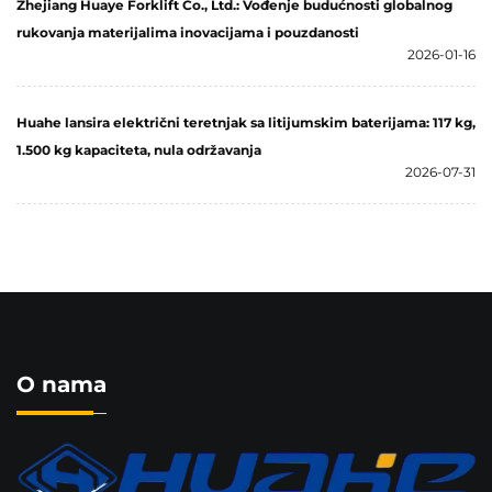
Zhejiang Huaye Forklift Co., Ltd.: Vođenje budućnosti globalnog
rukovanja materijalima inovacijama i pouzdanosti
2026-01-16
Huahe lansira električni teretnjak sa litijumskim baterijama: 117 kg,
1.500 kg kapaciteta, nula održavanja
2026-07-31
O nama