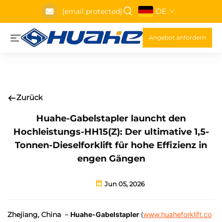
DE
[email protected]
Angebot anfordern
Zurück
Huahe-Gabelstapler launcht den
Hochleistungs-HH15(Z): Der ultimative 1,5-
Tonnen-Dieselforklift für hohe Effizienz in
engen Gängen
Jun 05, 2026
Zhejiang, China
–
Huahe-Gabelstapler
(
www.huaheforklift.co