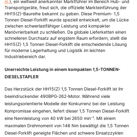
m
), ein weltweit anerkannter Marktführer im Bereich Hub- und
Transportgeräte, freut sich, die offizielle Markteinführung der
HH15(Z)-Baureihe bekannt zu geben. Diese Premium-
1,5
Tonnen Diesel-Forklift
wurde speziell entwickelt, um die Lücke
zwischen schwerlastfähiger Leistung und kompakter
Manövrierbarkeit zu schließen. Da globale Lieferketten einen
schnelleren Durchsatz auf engstem Raum erfordern, stellt die
HH15(Z)
1,5 Tonnen Diesel-Forklift
die entscheidende Lösung
für moderne Lagerhaltung und Logistik im leichten
Industriebereich dar.
Unerreichte Leistung in einem kompakten 1,5-TONNEN-
DIESELSTAPLER
Das Herzstück der HH15(Z)
1,5 Tonnen Diesel-Forklift
ist ihr
beeindruckender 490BPG-262-Motor. Während viele
leistungsorientierte Modelle der Konkurrenz bei der Leistung
Kompromisse eingehen, liefert dieser
1,5 Tonnen Diesel-Forklift
eine Nennleistung von 40 kW bei 2650 min⁻¹. Mit einem
maximalen Drehmoment von 148 Nm bewältigt die
1,5 Tonnen
Diesel-Forklift
geneigte Flächen und schwere Einsatzzyklen