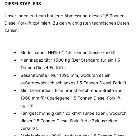
DIESELSTAPLERS
Unser Ingenieurteam hat jede Abmessung dieses
1,5 Tonnen
Diesel-Forklift
optimiert. Zu den wichtigsten technischen Daten
zählen:
Modellname
: HH15(Z)
1,5 Tonnen Diesel-Forklift
Nennkapazität
: 1500 kg (Der Standard für ein
1,5
Tonnen Diesel-Forklift
)
Gesamtbreite
: Nur 1090 mm, wodurch es ein
außergewöhnlich schlankes
1,5 Tonnen Diesel-Forklift
.
Min. Drehradius
: Eine branchenführende Breite von
1960 mm für überlegene
1,5 Tonnen Diesel-Forklift
agilität.
Fahrgeschwindigkeit
: 20 km/h (unbeladen), wodurch
dieser
1,5 Tonnen Diesel-Forklift
die Zykluszeiten
verkürzt.
Steigfähigkeit
: 20 %, wodurch das
1,5 Tonnen Diesel-