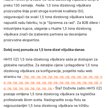
preko 130 zemalja. -Naše.
1,5 tona dizelovog viljuškara
proizvodne linije prati stroge kontrole kvaliteta ISO,
osiguravajući da svaki
1,5 tona dizelovog viljuškara
kada
napustiš našu fabriku, to je "Spremna za rad". Za B2B dilere i
industrijske kupce, ulaganje u Huahe
1,5 tona dizelovog
viljuškara
znači da izaberete partnera sa decenijama
proizvodne ekspertize.
Dobij svoj ponuda za 1,5 tone dizel viljuška danas
HH15 ((Z)
1,5 tona dizelovog viljuškara
sada je dostupan za
globalne narudžbe. Za detaljne cijene i prilagođene
1,5 tona
dizelovog viljuškara
za konfiguracije, posjetite našu web
stranicu na
- Ne, ne, ne, ne, ne, ne, ne, ne, ne, ne, ne, ne, ne, n
e, ne, ne, ne, ne, ne, ne, ne, ne, ne, ne, ne, ne, ne, ne, ne, ne, n
e, ne, ne, ne, ne, ne, ne, ne, ne
- Šta? Doživite zašto HH15 ((Z)
postaje omiljena
1,5 tona dizelovog viljuškara
za logističke
profesionale širom sveta. Nadogradite svoju flotu sa
najpouzdanijim
1,5 tona dizelovog viljuškara
na tržištu.