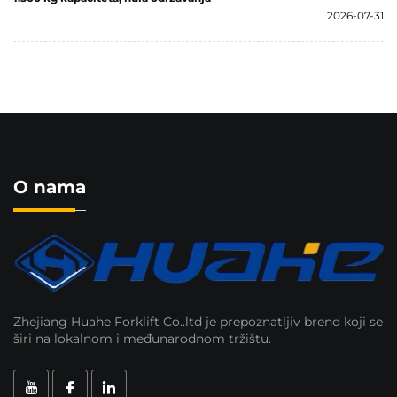
2026-07-31
O nama
Zhejiang Huahe Forklift Co..ltd je prepoznatljiv brend koji se
širi na lokalnom i međunarodnom tržištu.