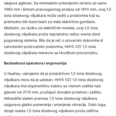
njegova agilnost. Sa minimalnim polumjerom okreća od samo
1960 mm i širinom pravougaonog prolaza od 1810 mm, ovaj
1,5
tona dizelovog viljuškara
može raditi u prostorima koji su
prethodno bili rezervisani za male električne gomilače.
Međutim, za razliku od električnih modela, ovaj
1,5 tona
dizelovog viljuškara
pruža neprekidno radno vreme dizel
pogonskog sistema. Bilo da je reč o utovarnim dokovima ili
zatvorenim proizvodnim podovima, HH15 ((Z)
1,5 tona
dizelovog viljuškara
manevre sa hirurškom preciznošću.
Bezbednost operatora i ergonomija
U Huaheu, vjerujemo da je produktivno
1,5 tona dizelovog
viljuškara
mora da je udoban. HH15 ((Z)
1,5 tona dizelovog
viljuškara
ima ergonomičnu kabinu sa visinom zaštite nad
glavom od 2170 mm, pružajući dovoljno prostora i zaštitu.
Hidraulički sistem prenosa
1,5 tona dizelovog viljuškara
osigurava glatko pomeranje i smanjenje vibracija. Osim toga,
dizajn masta
1,5 tona dizelovog viljuškara
pruža odličnu