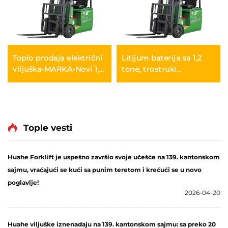
Toplo prodaja električni
Litijum baterija sa 1,2
viljuška-MARKA-Novi 1,5
tone, trostruki
tone mini litijum
izbalansirani litijumski
baterija
baterija, napravljen u
Kini, je razumno
cijenjen.
Tople vesti
Huahe Forklift je uspešno završio svoje učešće na 139. kantonskom
sajmu, vraćajući se kući sa punim teretom i krećući se u novo
poglavlje!
2026-04-20
Huahe viljuške iznenadaju na 139. kantonskom sajmu: sa preko 20