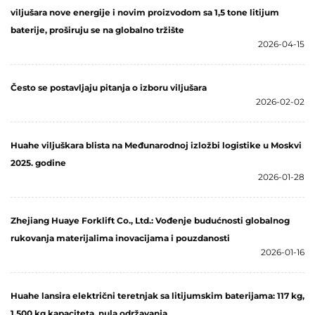
viljušara nove energije i novim proizvodom sa 1,5 tone litijum
baterije, proširuju se na globalno tržište
2026-04-15
Često se postavljaju pitanja o izboru viljušara
2026-02-02
Huahe viljuškara blista na Međunarodnoj izložbi logistike u Moskvi
2025. godine
2026-01-28
Zhejiang Huaye Forklift Co., Ltd.: Vođenje budućnosti globalnog
rukovanja materijalima inovacijama i pouzdanosti
2026-01-16
Huahe lansira električni teretnjak sa litijumskim baterijama: 117 kg,
1.500 kg kapaciteta, nula održavanja