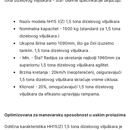
tona dizelovog viljuškara
- Šta? Glavne specifikacije uključuju:
Naziv modela
hH15 ((Z)
1,5 tona dizelovog viljuškara
Nominalna kapacitet
- 1500 kg (standard za
1,5 tona
dizelovog viljuškara
)
Ukupna širina
samo 1090mm, što ga čini izuzetno
tankim.
1,5 tona dizelovog viljuškara
.
- Min. - Šta? Radijus za okretanje
najbolji 1960mm za
superiornu
1,5 tona dizelovog viljuškara
agilitet.
Brzina kretanja
: 20km/h (neopterećen), osiguravajući
1,5 tona dizelovog viljuškara
skraćuje vreme ciklusa.
Kliznost
- 20%, omogućavajući
1,5 tona dizelovog
viljuškara
da efikasno upravljaju rampama.
Optimizovana za manevarsku sposobnost u uskim prolazima
Odlična karakteristika HH15(Z)
1,5 tona dizelovog viljuškara
je