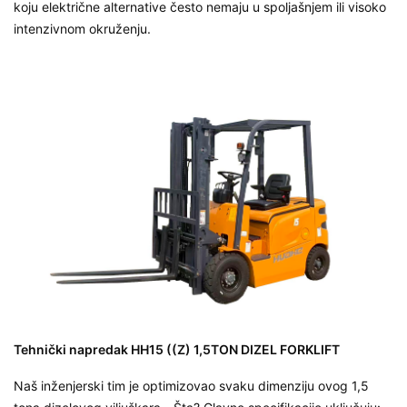
koju električne alternative često nemaju u spoljašnjem ili visoko
intenzivnom okruženju.
Tehnički napredak HH15 ((Z) 1,5TON DIZEL FORKLIFT
Naš inženjerski tim je optimizovao svaku dimenziju ovog
1,5