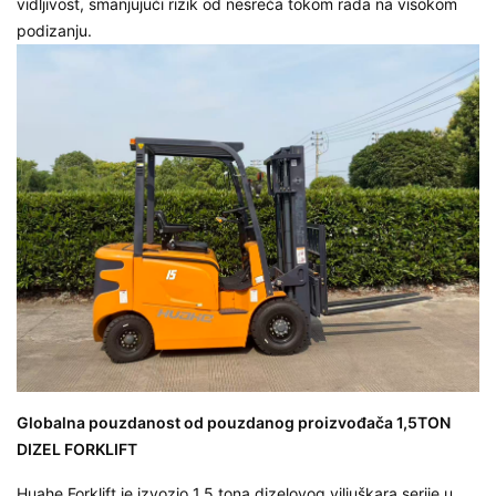
vidljivost, smanjujući rizik od nesreća tokom rada na visokom
podizanju.
Globalna pouzdanost od pouzdanog proizvođača 1,5TON
DIZEL FORKLIFT
Huahe Forklift je izvozio
1,5 tona dizelovog viljuškara
serije u