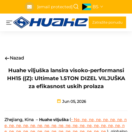
BS
[email protected]
Zatražite ponudu
Nazad
Huahe viljuška lansira visoko-performansi
HH15 ((Z): Ultimate 1.5TON DIZEL VILJUŠKA
za efikasnost uskih prolaza
Jun 05, 2026
Zhejiang, Kina
–
Huahe viljuška
(
- Ne, ne, ne, ne, ne, ne, ne, n
e, ne, ne, ne, ne, ne, ne, ne, ne, ne, ne, ne, ne, ne, ne, ne, ne, n
e, ne, ne, ne, ne, ne, ne, ne, ne, ne, ne, ne, ne, ne, ne
), globalno