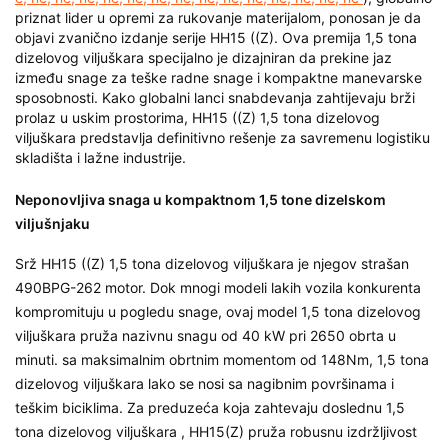
priznat lider u opremi za rukovanje materijalom, ponosan je da
objavi zvanično izdanje serije HH15 ((Z). Ova premija
1,5 tona
dizelovog viljuškara
specijalno je dizajniran da prekine jaz
između snage za teške radne snage i kompaktne manevarske
sposobnosti. Kako globalni lanci snabdevanja zahtijevaju brži
prolaz u uskim prostorima, HH15 ((Z)
1,5 tona dizelovog
viljuškara
predstavlja definitivno rešenje za savremenu logistiku
skladišta i lažne industrije.
Neponovljiva snaga u kompaktnom 1,5 tone dizelskom
viljušnjaku
Srž HH15 ((Z)
1,5 tona dizelovog viljuškara
je njegov strašan
490BPG-262 motor. Dok mnogi modeli lakih vozila konkurenta
kompromituju u pogledu snage, ovaj model
1,5 tona dizelovog
viljuškara
pruža nazivnu snagu od 40 kW pri 2650 obrta u
minuti. sa maksimalnim obrtnim momentom od 148Nm,
1,5 tona
dizelovog viljuškara
lako se nosi sa nagibnim površinama i
teškim biciklima. Za preduzeća koja zahtevaju doslednu
1,5
tona dizelovog viljuškara
, HH15(Z) pruža robusnu izdržljivost