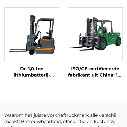
ton voor gebruik
hoogwaardige
buitenshuis, heftrucks
Japanse ISUZU-motor
met voorwaartse
beweging, duurzame
Chinese motor
De 1,0-ton
ISO/CE-certificeerde
lithiumbatterij-
fabrikant uit China: 10-
driepuntsbalansheftruck
ton lithiumbatterij-
met lithiumbatterij,
heftruck, elektrische
vervaardigd in China,
heftruck
is redelijk geprijsd
Waarom het juiste vorkheftruckmerk alle verschil
maakt: Betrouwbaarheid, efficiëntie en kosten zijn