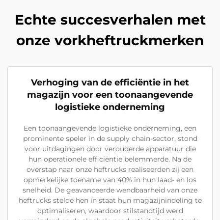
Echte succesverhalen met
onze vorkheftruckmerken
Verhoging van de efficiëntie in het
magazijn voor een toonaangevende
logistieke onderneming
Een toonaangevende logistieke onderneming, een
prominente speler in de supply chain-sector, stond
voor uitdagingen door verouderde apparatuur die
hun operationele efficiëntie belemmerde. Na de
overstap naar onze heftrucks realiseerden zij een
opmerkelijke toename van 40% in hun laad- en los
snelheid. De geavanceerde wendbaarheid van onze
heftrucks stelde hen in staat hun magazijnindeling te
optimaliseren, waardoor stilstandtijd werd