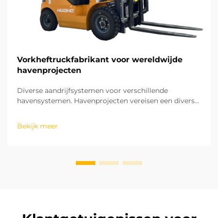
Vorkheftruckfabrikant voor wereldwijde
havenprojecten
Diverse aandrijfsystemen voor verschillende
havensystemen. Havenprojecten vereisen een divers
scala aan aandrijfsystemen voor hun vorkheftrucks,
afhankelijk van de operationele zone en de
Bekijk meer
werkingintensiteit. Voor buitenlandse opslag en laden
van lading vereisen de aandrijfsystemen hoge...