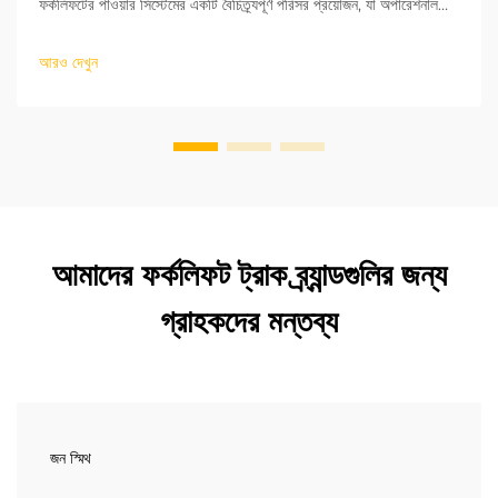
ফর্কলিফটের পাওয়ার সিস্টেমের একটি বৈচিত্র্যপূর্ণ পরিসর প্রয়োজন, যা অপারেশনাল
অঞ্চল এবং কাজের তীব্রতার উপর নির্ভর করে। বহিরঙ্গন কার্গো স্টোরেজ এবং লোডিং-
এর জন্য, পাওয়ার সিস্টেমগুলিতে উচ্চ...
আরও দেখুন
আমাদের ফর্কলিফট ট্রাক ব্র্যান্ডগুলির জন্য
গ্রাহকদের মন্তব্য
জন স্মিথ