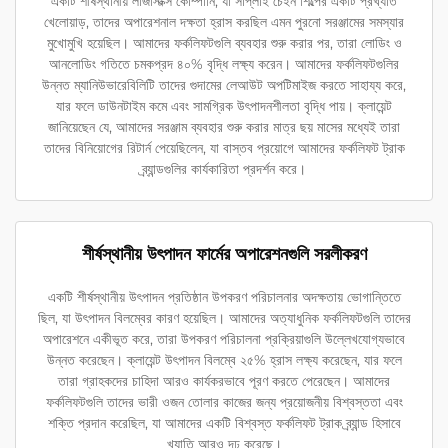
একটি শীর্ষস্থানীয় লজিস্টিক্স কোম্পানি, যা সাপ্লাই চেইন শিল্পের একটি প্রখ্যাত
খেলোয়াড়, তাদের অপারেশনাল দক্ষতা হ্রাস করছিল এমন পুরনো সরঞ্জামের সমস্যার
মুখোমুখি হয়েছিল। আমাদের ফর্কলিফটগুলি ব্যবহার শুরু করার পর, তারা লোডিং ও
আনলোডিং গতিতে চমকপ্রদ ৪০% বৃদ্ধি লক্ষ্য করেন। আমাদের ফর্কলিফটগুলির
উন্নত ম্যানিউভারেবিলিটি তাদের গুদামের লেআউট অপটিমাইজ করতে সাহায্য করে,
যার ফলে ডাউনটাইম কমে এবং সামগ্রিক উৎপাদনশীলতা বৃদ্ধি পায়। ক্লায়েন্ট
জানিয়েছেন যে, আমাদের সরঞ্জাম ব্যবহার শুরু করার মাত্র ছয় মাসের মধ্যেই তারা
তাদের বিনিয়োগের রিটার্ন পেয়েছিলেন, যা বাস্তব প্রয়োগে আমাদের ফর্কলিফট ট্রাক
ব্র্যান্ডগুলির কার্যকারিতা প্রদর্শন করে।
শীর্ষস্থানীয় উৎপাদন ফার্মের অপারেশনগুলি সরলীকরণ
একটি শীর্ষস্থানীয় উৎপাদন প্রতিষ্ঠান উপকরণ পরিচালনার অদক্ষতায় ভোগান্তিতে
ছিল, যা উৎপাদন বিলম্বের কারণ হয়েছিল। আমাদের অত্যাধুনিক ফর্কলিফটগুলি তাদের
অপারেশনে একীভূত করে, তারা উপকরণ পরিচালনা প্রক্রিয়াগুলি উল্লেখযোগ্যভাবে
উন্নত করেছেন। ক্লায়েন্ট উৎপাদন বিলম্বে ২৫% হ্রাস লক্ষ্য করেছেন, যার ফলে
তারা গ্রাহকদের চাহিদা আরও কার্যকরভাবে পূরণ করতে পেরেছেন। আমাদের
ফর্কলিফটগুলি তাদের ভারী ওজন তোলার কাজের জন্য প্রয়োজনীয় বিশ্বস্ততা এবং
শক্তি প্রদান করেছিল, যা আমাদের একটি বিশ্বস্ত ফর্কলিফট ট্রাক ব্র্যান্ড হিসাবে
খ্যাতি আরও দৃঢ় করেছে।