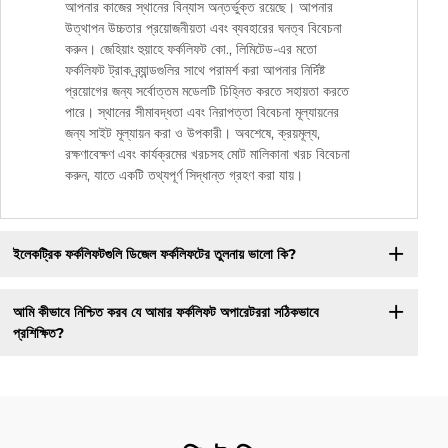
আপনার কাজের স্থানের বিন্যাস অন্তর্ভুক্ত রয়েছে। আপনার
উত্থাপন উচ্চতার প্রয়োজনীয়তা এবং ব্যবহারের ঘনত্ব বিবেচনা
করুন। জেহিয়াং হুয়াহে ফর্কলিফট কো., লিমিটেড-এর মতো
ফর্কলিফট ট্রাক ব্র্যান্ডগুলির সাথে পরামর্শ করা আপনার নির্দিষ্ট
প্রয়োগের জন্য সর্বোত্তম মডেলটি চিহ্নিত করতে সহায়তা করতে
পারে। স্থানের সীমাবদ্ধতা এবং নিরাপত্তা বিবেচনা মূল্যায়নের
জন্য সাইট মূল্যায়ন করা ও উপকারী। অবশেষে, ক্রয়মূল্য,
রক্ষণাবেক্ষণ এবং কার্যক্রমের খরচসহ মোট মালিকানা খরচ বিবেচনা
করুন, যাতে একটি তথ্যপূর্ণ সিদ্ধান্ত গ্রহণ করা যায়।
ইলেকট্রিক ফর্কলিফটগুলি ডিজেল ফর্কলিফটের তুলনায় ভালো কি?
আমি কীভাবে নিশ্চিত করব যে আমার ফর্কলিফট অপারেটররা সঠিকভাবে
প্রশিক্ষিত?