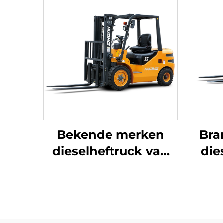
Bekende merken
Bra
dieselheftruck van
die
3,5 ton voor gebruik
h
buitenshuis,
J
heftrucks met
voorwaartse