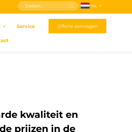
NL
Offerte aanvragen
s
Service
tact
de kwaliteit en
e prijzen in de