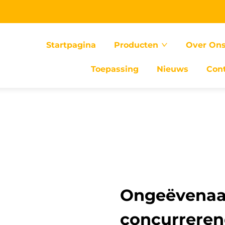
Startpagina
Producten
Over On
Toepassing
Nieuws
Con
Ongeëvenaar
concurrerend