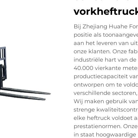
vorkheftruc
Bij Zhejiang Huahe Forkl
positie als toonaangev
aan het leveren van ui
onze klanten. Onze fabr
industriële hart van de
40.000 vierkante meter 
productiecapaciteit va
ontworpen om te voldo
verschillende sectoren
Wij maken gebruik va
strenge kwaliteitscont
elke heftruck voldoet a
prestatienormen. Onze 
in staat hoogwaardige