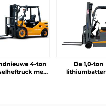
ndnieuwe 4-ton
De 1,0-ton
selheftruck met
lithiumbatteri
oogwaardige
driepuntsbalans
apanse ISUZU-
met lithiumbatte
motor
vervaardigd in C
is redelijk gepr