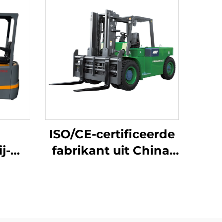
ISO/CE-certificeerde
j-
fabrikant uit China:
heftruck
10-ton
rij,
lithiumbatterij-
hina,
heftruck, elektrische
ijsd
heftruck