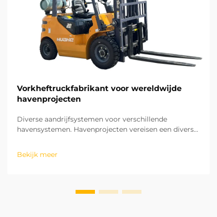
Vorkheftruckfabrikant voor wereldwijde
havenprojecten
Diverse aandrijfsystemen voor verschillende
havensystemen. Havenprojecten vereisen een divers
scala aan aandrijfsystemen voor hun vorkheftrucks,
afhankelijk van de operationele zone en de
Bekijk meer
werkingintensiteit. Voor buitenlandse opslag en laden
van lading vereisen de aandrijfsystemen hoge...