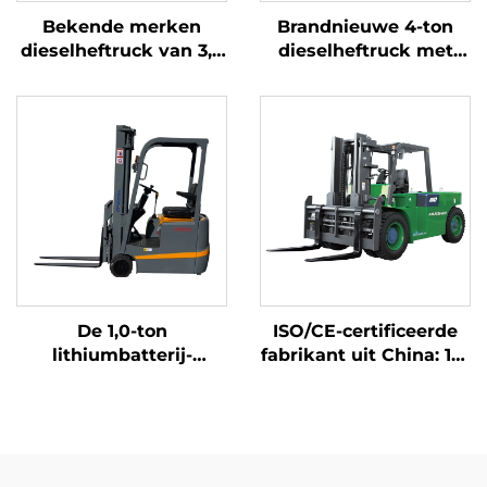
Bekende merken
Brandnieuwe 4-ton
dieselheftruck van 3,5
dieselheftruck met
ton voor gebruik
hoogwaardige
buitenshuis, heftrucks
Japanse ISUZU-motor
met voorwaartse
beweging, duurzame
Chinese motor
De 1,0-ton
ISO/CE-certificeerde
lithiumbatterij-
fabrikant uit China: 10-
driepuntsbalansheftruck
ton lithiumbatterij-
met lithiumbatterij,
heftruck, elektrische
vervaardigd in China,
heftruck
is redelijk geprijsd