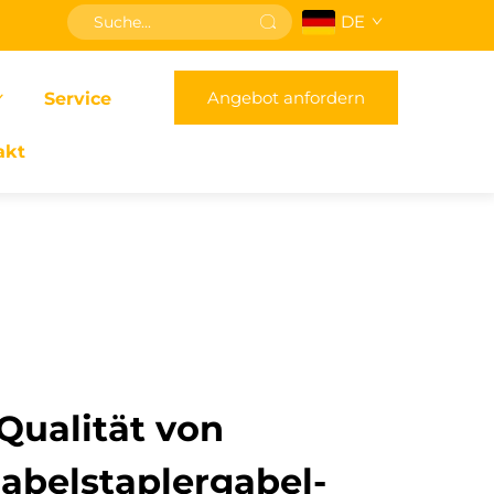
DE
Angebot anfordern
Service
akt
Qualität von
abelstaplergabel-