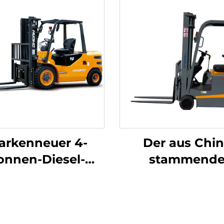
arkenneuer 4-
Der aus Chi
onnen-Diesel-
stammend
belstapler mit
dreipunkt-
ochwertigem
gewichtsoptimi
anischem ISUZU-
Lithium-Batter