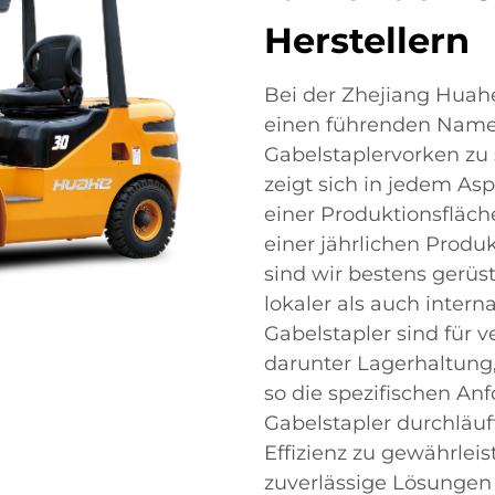
Herstellern
Bei der Zhejiang Huahe F
einen führenden Namen
Gabelstaplervorken zu 
zeigt sich in jedem As
einer Produktionsfläc
einer jährlichen Produ
sind wir bestens gerüs
lokaler als auch intern
Gabelstapler sind für v
darunter Lagerhaltung,
so die spezifischen An
Gabelstapler durchläuf
Effizienz zu gewährlei
zuverlässige Lösungen b