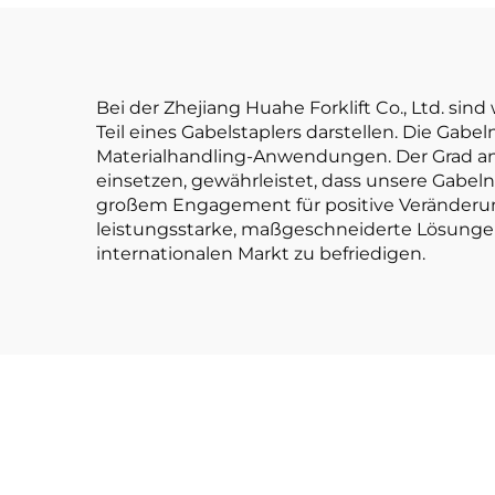
Vorwärtsfahrt (FWD),
langlebiger
chinesischer Motor
Bei der Zhejiang Huahe Forklift Co., Ltd. s
Teil eines Gabelstaplers darstellen. Die Gab
Materialhandling-Anwendungen. Der Grad an I
einsetzen, gewährleistet, dass unsere Gabel
großem Engagement für positive Veränderun
leistungsstarke, maßgeschneiderte Lösungen 
internationalen Markt zu befriedigen.