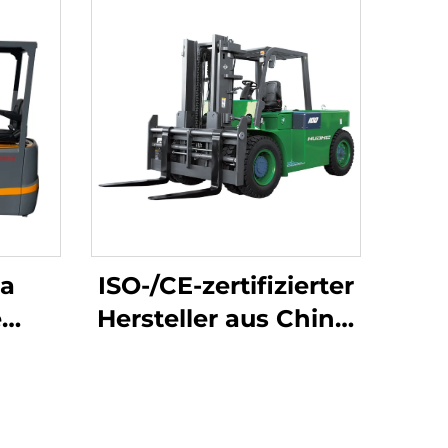
na
ISO-/CE-zertifizierter
e
Hersteller aus China:
10-Tonnen-Lithium-
erte
Akku-Gabelstapler,
ie-
elektrischer