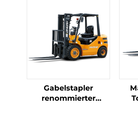
Gabelstapler
M
renommierter
T
Marken, 3,5 Tonnen,
Ga
für den
h
Außeneinsatz,
jap