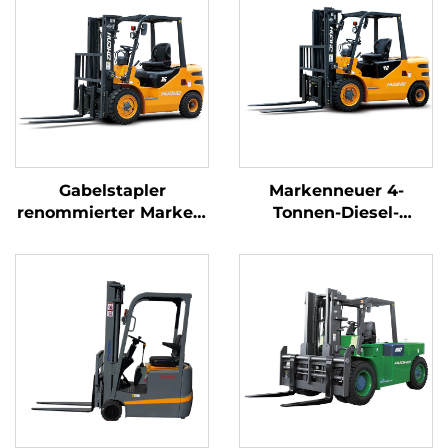
Gabelstapler
Markenneuer 4-
renommierter Marken,
Tonnen-Diesel-
3,5 Tonnen, für den
Gabelstapler mit
Außeneinsatz,
hochwertigem
Vorwärtsfahrt (FWD),
japanischem ISUZU-
langlebiger
Motor
chinesischer Motor