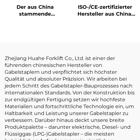
Der aus China
ISO-/CE-zertifizierter
stammende
Hersteller aus China:
dreipunkt-
10-Tonnen-Lithium-
gewichtsoptimierte
Akku-Gabelstapler,
Lithium-Batterie-
elektrischer
Gabelstapler mit 1,0
Gabelstapler
Tonne Tragfähigkeit
ist preisgünstig.
Zhejiang Huahe Forklift Co., Ltd. ist einer der
führenden chinesischen Hersteller von
Gabelstaplern und verpflichtet sich höchster
Qualität und absoluter Präzision. Wir arbeiten bei
jedem Schritt des Gabelstapler-Bauprozesses nach
internationalen Standards. Von der Konstruktion bis
zur endgültigen Fertigung setzen wir hochfeste
Materialien und fortschrittliche Technologie ein, um
Haltbarkeit und Leistung unserer Gabelstapler zu
verbessern. Darüber hinaus deckt unsere breite
Produktpalette – darunter elektrische, Diesel- und
Flüssiggas-(LPG-)Gabelstapler – die meisten