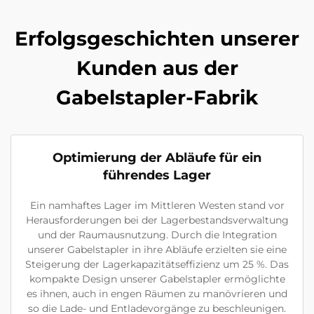
Erfolgsgeschichten unserer
Kunden aus der
Gabelstapler-Fabrik
Optimierung der Abläufe für ein
führendes Lager
Ein namhaftes Lager im Mittleren Westen stand vor
Herausforderungen bei der Lagerbestandsverwaltung
und der Raumausnutzung. Durch die Integration
unserer Gabelstapler in ihre Abläufe erzielten sie eine
Steigerung der Lagerkapazitätseffizienz um 25 %. Das
kompakte Design unserer Gabelstapler ermöglichte
es ihnen, auch in engen Räumen zu manövrieren und
so die Lade- und Entladevorgänge zu beschleunigen.