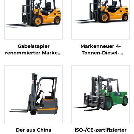
Gabelstapler
Markenneuer 4-
renommierter Marken,
Tonnen-Diesel-
3,5 Tonnen, für den
Gabelstapler mit
Außeneinsatz,
hochwertigem
Vorwärtsfahrt (FWD),
japanischem ISUZU-
langlebiger
Motor
chinesischer Motor
Der aus China
ISO-/CE-zertifizierter