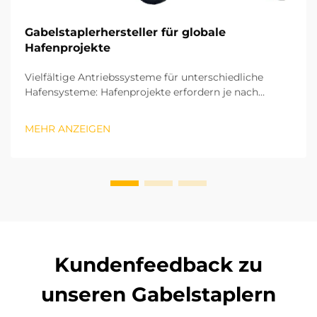
Gabelstaplerhersteller für globale
Hafenprojekte
Vielfältige Antriebssysteme für unterschiedliche
Hafensysteme: Hafenprojekte erfordern je nach
Einsatzzone und Arbeitsintensität eine breite Palette
an Antriebssystemen für ihre Gabelstapler. Für die
MEHR ANZEIGEN
Außenlagerung und das Be- und Entladen von Fracht
müssen die Antriebssysteme hohe…
Kundenfeedback zu
unseren Gabelstaplern