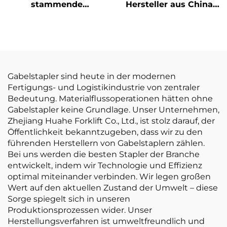
stammende
Hersteller aus China:
dreipunkt-
10-Tonnen-Lithium-
gewichtsoptimierte
Akku-Gabelstapler,
Lithium-Batterie-
elektrischer
Gabelstapler mit 1,0
Gabelstapler
Tonne Tragfähigkeit
ist preisgünstig.
Gabelstapler sind heute in der modernen
Fertigungs- und Logistikindustrie von zentraler
Bedeutung. Materialflussoperationen hätten ohne
Gabelstapler keine Grundlage. Unser Unternehmen,
Zhejiang Huahe Forklift Co., Ltd., ist stolz darauf, der
Öffentlichkeit bekanntzugeben, dass wir zu den
führenden Herstellern von Gabelstaplern zählen.
Bei uns werden die besten Stapler der Branche
entwickelt, indem wir Technologie und Effizienz
optimal miteinander verbinden. Wir legen großen
Wert auf den aktuellen Zustand der Umwelt – diese
Sorge spiegelt sich in unseren
Produktionsprozessen wider. Unser
Herstellungsverfahren ist umweltfreundlich und