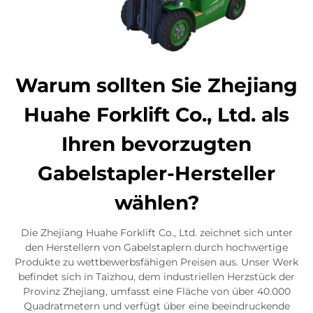
Warum sollten Sie Zhejiang
Huahe Forklift Co., Ltd. als
Ihren bevorzugten
Gabelstapler-Hersteller
wählen?
Die Zhejiang Huahe Forklift Co., Ltd. zeichnet sich unter
den Herstellern von Gabelstaplern durch hochwertige
Produkte zu wettbewerbsfähigen Preisen aus. Unser Werk
befindet sich in Taizhou, dem industriellen Herzstück der
Provinz Zhejiang, umfasst eine Fläche von über 40.000
Quadratmetern und verfügt über eine beeindruckende