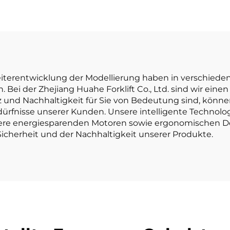
anischem ISUZU-
Lithium-Batter
Motor
Gabelstapler mi
Tonne Tragfähig
ist preisgünst
eiterentwicklung der Modellierung haben in verschiede
 Bei der Zhejiang Huahe Forklift Co., Ltd. sind wir einen
nz und Nachhaltigkeit für Sie von Bedeutung sind, könn
ürfnisse unserer Kunden. Unsere intelligente Technolo
nsere energiesparenden Motoren sowie ergonomischen D
Sicherheit und der Nachhaltigkeit unserer Produkte.