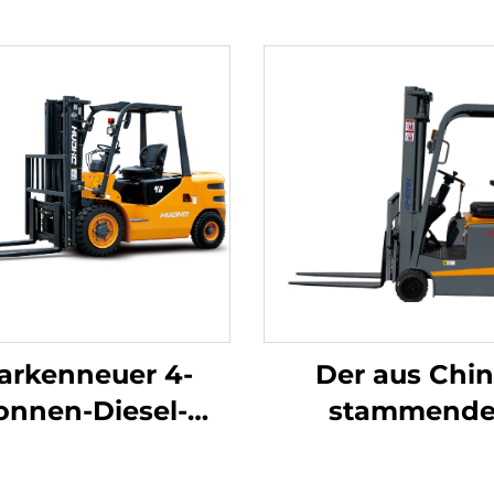
arkenneuer 4-
Der aus Chi
onnen-Diesel-
stammend
belstapler mit
dreipunkt-
ochwertigem
gewichtsoptimi