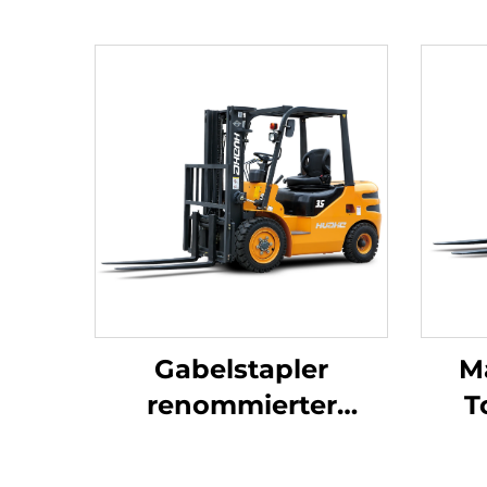
Gabelstapler
M
renommierter
T
Marken, 3,5 Tonnen,
Ga
für den
h