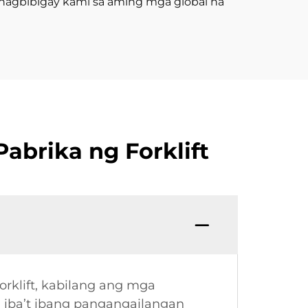
agbibigay kami sa aming mga global na
brika ng Forklift
orklift, kabilang ang mga
g iba’t ibang pangangailangan