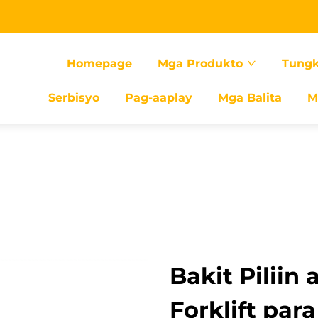
Homepage
Mga Produkto
Tungk
Serbisyo
Pag-aaplay
Mga Balita
M
Bakit Piliin
Forklift par