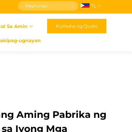
TL
Kumuha ng Quote
ol Sa Amin
akipag-ugnayan
 ang Aming Pabrika ng
a sa Iyong Mga