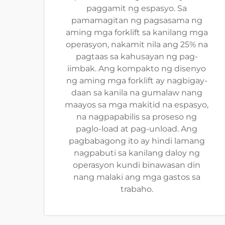
paggamit ng espasyo. Sa
pamamagitan ng pagsasama ng
aming mga forklift sa kanilang mga
operasyon, nakamit nila ang 25% na
pagtaas sa kahusayan ng pag-
iimbak. Ang kompakto ng disenyo
ng aming mga forklift ay nagbigay-
daan sa kanila na gumalaw nang
maayos sa mga makitid na espasyo,
na nagpapabilis sa proseso ng
paglo-load at pag-unload. Ang
pagbabagong ito ay hindi lamang
nagpabuti sa kanilang daloy ng
operasyon kundi binawasan din
nang malaki ang mga gastos sa
trabaho.