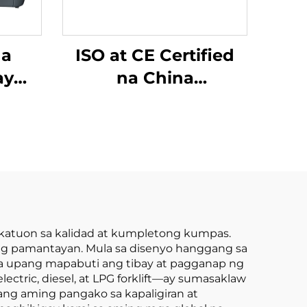
na
ISO at CE Certified
ay
na China
 ng
Manufacturer: 10-
hium
Toneladang Lithium
ay
Battery Forklift,
0 Ton
Electric Forklift
sina
rang
nakatuon sa kalidad at kumpletong kumpas.
ng pamantayan. Mula sa disenyo hanggang sa
ya upang mapabuti ang tibay at pagganap ng
tric, diesel, at LPG forklift—ay sumasaklaw
 ang aming pangako sa kapaligiran at