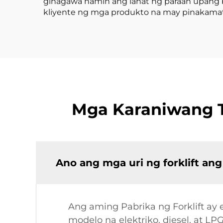
ginagawa namin ang lahat ng paraan upang
kliyente ng mga produkto na may pinakamata
Mga Karaniwang T
Ano ang mga uri ng forklift an
Ang aming Pabrika ng Forklift ay 
modelo na elektriko, diesel, at L