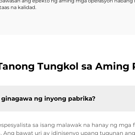
 bawasan ang epekto ng aming mga operasyon habang n
as na kalidad.
anong Tungkol sa Aming Pa
g ginagawa ng inyong pabrika?
espesyalista sa isang malawak na hanay ng mga f
PG. Ang bawat uri ay idinisenyo upang tugunan an