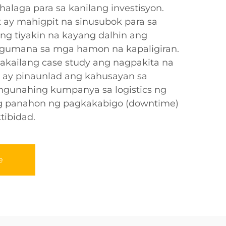
alaga para sa kanilang investisyon.
 ay mahigpit na sinusubok para sa
ng tiyakin na kayang dalhin ang
 gumana sa mga hamon na kapaligiran.
kailang case study ang nagpakita na
t ay pinaunlad ang kahusayan sa
ngunahing kumpanya sa logistics ng
g panahon ng pagkakabigo (downtime)
tibidad.
e