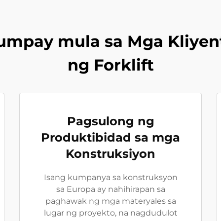
mpay mula sa Mga Kliyen
ng Forklift
Pagsulong ng
Produktibidad sa mga
Konstruksiyon
Isang kumpanya sa konstruksyon
sa Europa ay nahihirapan sa
paghawak ng mga materyales sa
lugar ng proyekto, na nagdudulot