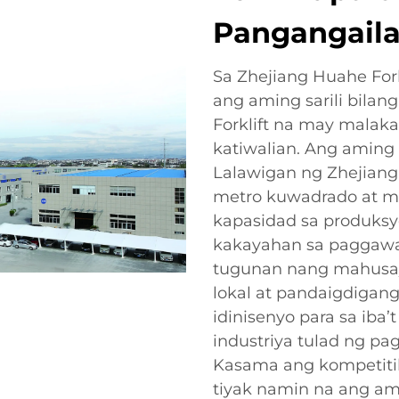
Pangangail
Sa Zhejiang Huahe Fork
ang aming sarili bila
Forklift na may malaka
katiwalian. Ang aming
Lalawigan ng Zhejiang
metro kuwadrado at 
kapasidad sa produksy
kakayahan sa paggawa 
tugunan nang mahusa
lokal at pandaigdigan
idinisenyo para sa iba’
industriya tulad ng pag
Kasama ang kompetitib
tiyak namin na ang a