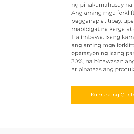
ng pinakamahusay na h
Ang aming mga forklift
pagganap at tibay, upa
mabibigat na karga at
Halimbawa, isang kama
ang aming mga forklif
operasyon ng isang pa
30%, na binawasan an
at pinataas ang produk
Kumuha ng Quot