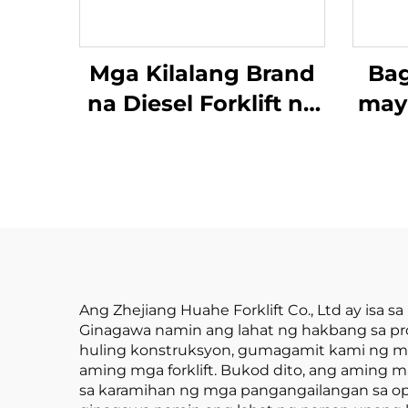
Mga Kilalang Brand
Bag
na Diesel Forklift na
may
may Kapasidad na
3.5 Tonelada para sa
Panlabas na
ku
Paggamit; Forklift na
d
may Forward Drive
mat
at Matibay na Tsino
n
Motor
m
Ang Zhejiang Huahe Forklift Co., Ltd ay isa
Ginagawa namin ang lahat ng hakbang sa pr
huling konstruksyon, gumagamit kami ng ma
aming mga forklift. Bukod dito, ang aming 
sa karamihan ng mga pangangailangan sa oper