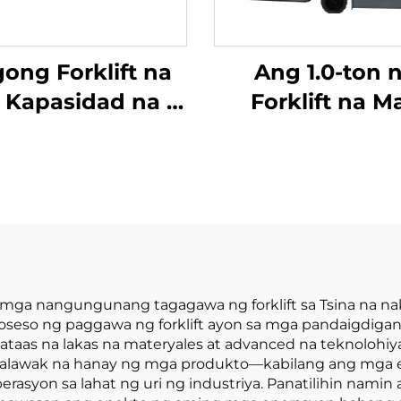
ong Forklift na
Ang 1.0-ton 
 Kapasidad na 4
Forklift na M
tonelada na
Tatlong Punto
kumukuha ng
Balanseng Lit
ryente mula sa
Battery at M
iesel, na may
Kapasidad na 1.
aas na kalidad
na Ginawa sa T
a Hapones na
ay may Makatwi
otor ng ISUZU
Presyo
 sa mga nangungunang tagagawa ng forklift sa Tsina na 
oseso ng paggawa ng forklift ayon sa mga pandaigdiga
taas na lakas na materyales at advanced na teknolohi
malawak na hanay ng mga produkto—kabilang ang mga elec
asyon sa lahat ng uri ng industriya. Panatilihin namin