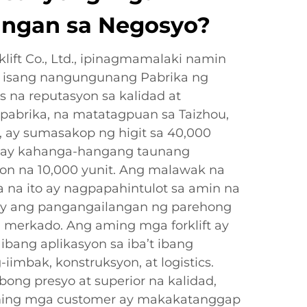
angan sa Negosyo?
lift Co., Ltd., ipinagmamalaki namin
ng isang nangungunang Pabrika ng
s na reputasyon sa kalidad at
 pabrika, na matatagpuan sa Taizhou,
, ay sumasakop ng higit sa 40,000
may kahanga-hangang taunang
on na 10,000 yunit. Ang malawak na
na ito ay nagpapahintulot sa amin na
y ang pangangailangan ng parehong
g merkado. Ang aming mga forklift ay
t ibang aplikasyon sa iba’t ibang
-iimbak, konstruksyon, at logistics.
ong presyo at superior na kalidad,
ming mga customer ay makakatanggap