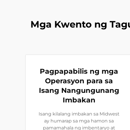
Mga Kwento ng Tagu
Pagpapabilis ng mga
Operasyon para sa
Isang Nangungunang
Imbakan
Isang kilalang imbakan sa Midwest
ay humarap sa mga hamon sa
pamamahala ng imbentaryo at