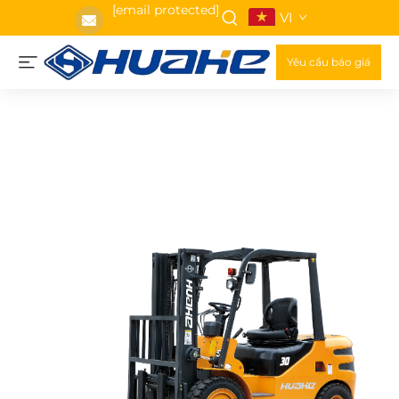
[email protected]
VI
Yêu cầu báo giá