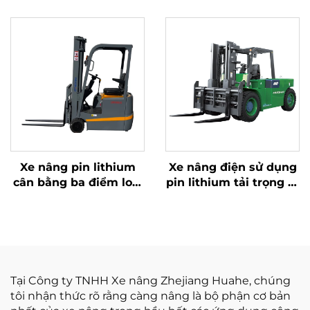
ngoài trời tải trọng 3,5
động cơ ISUZU Nhật
tấn, xe nâng dẫn động
Bản chất lượng cao
cầu trước, động cơ
Trung Quốc bền bỉ
Xe nâng pin lithium
Xe nâng điện sử dụng
cân bằng ba điểm loại
pin lithium tải trọng 10
1,0 tấn, sản xuất tại
tấn, đạt tiêu chuẩn
Trung Quốc, giá cả
ISO/CE, sản xuất tại
hợp lý
Trung Quốc
Tại Công ty TNHH Xe nâng Zhejiang Huahe, chúng
tôi nhận thức rõ rằng càng nâng là bộ phận cơ bản