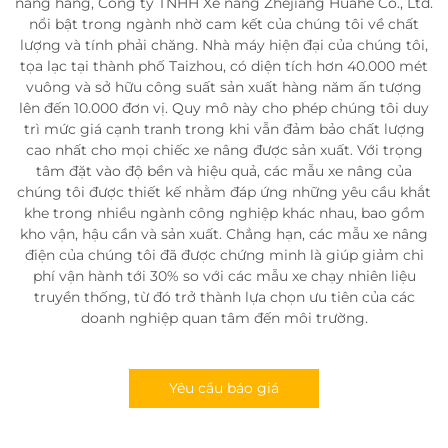
nâng hàng, Công ty TNHH Xe nâng Zhejiang Huahe Co., Ltd.
nổi bật trong ngành nhờ cam kết của chúng tôi về chất
lượng và tính phải chăng. Nhà máy hiện đại của chúng tôi,
tọa lạc tại thành phố Taizhou, có diện tích hơn 40.000 mét
vuông và sở hữu công suất sản xuất hàng năm ấn tượng
lên đến 10.000 đơn vị. Quy mô này cho phép chúng tôi duy
trì mức giá cạnh tranh trong khi vẫn đảm bảo chất lượng
cao nhất cho mọi chiếc xe nâng được sản xuất. Với trọng
tâm đặt vào độ bền và hiệu quả, các mẫu xe nâng của
chúng tôi được thiết kế nhằm đáp ứng những yêu cầu khắt
khe trong nhiều ngành công nghiệp khác nhau, bao gồm
kho vận, hậu cần và sản xuất. Chẳng hạn, các mẫu xe nâng
điện của chúng tôi đã được chứng minh là giúp giảm chi
phí vận hành tới 30% so với các mẫu xe chạy nhiên liệu
truyền thống, từ đó trở thành lựa chọn ưu tiên của các
doanh nghiệp quan tâm đến môi trường.
Yêu cầu báo giá