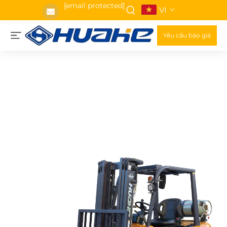
[email protected]
VI
Yêu cầu báo giá