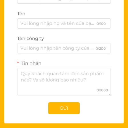
Tên
0/100
Tên công ty
0/200
Tin nhắn
0/1000
GỬI