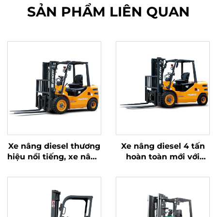
SẢN PHẨM LIÊN QUAN
Xe nâng diesel thương
Xe nâng diesel 4 tấn
hiệu nổi tiếng, xe nâng
hoàn toàn mới với
ngoài trời tải trọng 3,5
động cơ ISUZU Nhật
tấn, xe nâng dẫn động
Bản chất lượng cao
cầu trước, động cơ
Trung Quốc bền bỉ