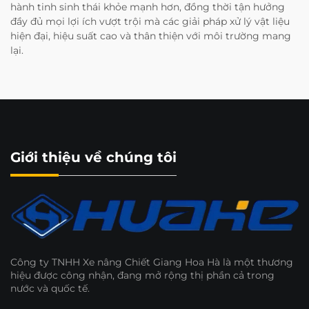
hành tinh sinh thái khỏe mạnh hơn, đồng thời tận hưởng
đầy đủ mọi lợi ích vượt trội mà các giải pháp xử lý vật liệu
hiện đại, hiệu suất cao và thân thiện với môi trường mang
lại.
Giới thiệu về chúng tôi
Công ty TNHH Xe nâng Chiết Giang Hoa Hà là một thương
hiệu được công nhận, đang mở rộng thị phần cả trong
nước và quốc tế.