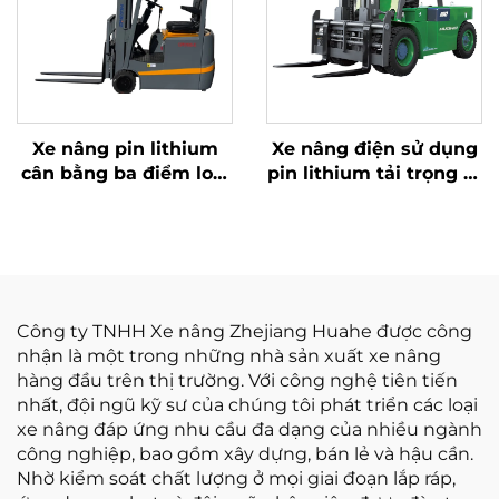
Xe nâng pin lithium
Xe nâng điện sử dụng
cân bằng ba điểm loại
pin lithium tải trọng 10
1,0 tấn, sản xuất tại
tấn, đạt tiêu chuẩn
Trung Quốc, giá cả
ISO/CE, sản xuất tại
hợp lý
Trung Quốc
Công ty TNHH Xe nâng Zhejiang Huahe được công
nhận là một trong những nhà sản xuất xe nâng
hàng đầu trên thị trường. Với công nghệ tiên tiến
nhất, đội ngũ kỹ sư của chúng tôi phát triển các loại
xe nâng đáp ứng nhu cầu đa dạng của nhiều ngành
công nghiệp, bao gồm xây dựng, bán lẻ và hậu cần.
Nhờ kiểm soát chất lượng ở mọi giai đoạn lắp ráp,