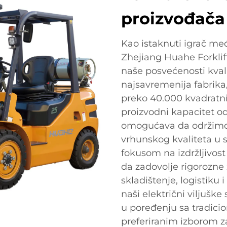
proizvođača 
Kao istaknuti igrač me
Zhejiang Huahe Forklift 
naše posvećenosti kvali
najsavremenija fabrika,
preko 40.000 kvadratni
proizvodni kapacitet o
omogućava da održimo 
vrhunskog kvaliteta u 
fokusom na izdržljivost i
da zadovolje rigorozne 
skladištenje, logistiku
naši električni viljušk
u poređenju sa tradicio
preferiranim izborom z