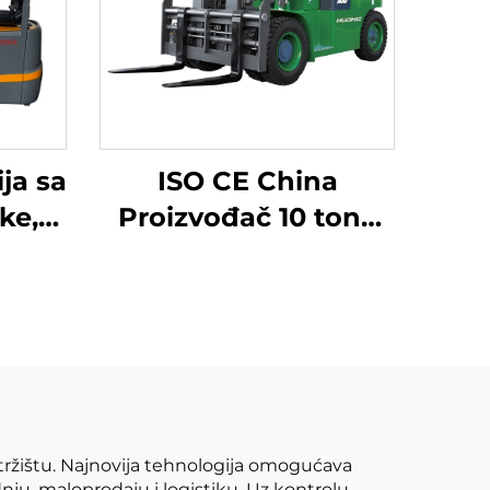
ja sa
ISO CE China
čke,
Proizvođač 10 tona
a
litijum baterija
ija,
viljuška električni
i, je
viljuška
ena.
 tržištu. Najnovija tehnologija omogućava
adnju, maloprodaju i logistiku. Uz kontrolu