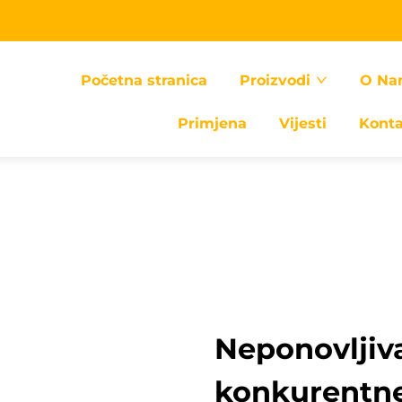
Početna stranica
Proizvodi
O Na
Primjena
Vijesti
Kont
Neponovljiva
konkurentne