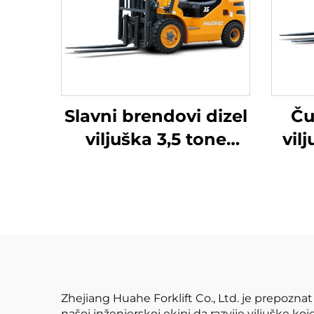
Slavni brendovi dizel
Ču
viljuška 3,5 tone
vil
vanjski kamioni
sa v
viljuška Fwd Trajni
ja
kineski motor
Zhejiang Huahe Forklift Co., Ltd. je prepozna
našoj inženjerskoj ekipi da razvije viljuške koj