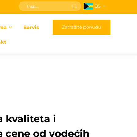
BS
Zatražite ponudu
ma
Servis
akt
 kvaliteta i
 cene od vodećih