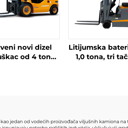
veni novi dizel
Litijumska bateri
juškac od 4 tone
1,0 tona, tri ta
isokokvalitetnim
izbalansiran
panskim ISUZU
litijumska bater
motorom
napravljena u Kin
razumno cijenj
t kao jedan od vodećih proizvođača viljušnih kamiona na
e ispunjavaju potrebe različitih industrija, uključujući gr