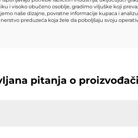
tiku i visoko obučeno osoblje, gradimo viljuške koji pre
mo naše dizajne, povratne informacije kupaca i analizu tr
tnerstvo preduzeća koja žele da poboljšaju svoju operati
ljana pitanja o proizvođač