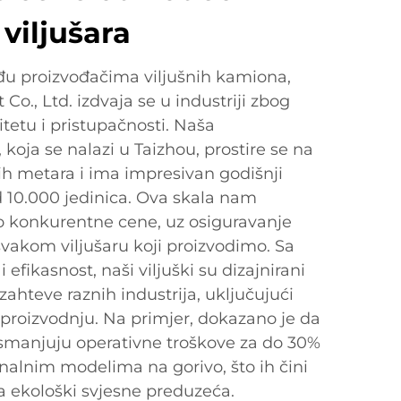
viljušara
đu proizvođačima viljušnih kamiona,
Co., Ltd. izdvaja se u industriji zbog
tetu i pristupačnosti. Naša
 koja se nalazi u Taizhou, prostire se na
h metara i ima impresivan godišnji
d 10.000 jedinica. Ova skala nam
konkurentne cene, uz osiguravanje
svakom viljušaru koji proizvodimo. Sa
 efikasnost, naši viljuški su dizajnirani
zahteve raznih industrija, uključujući
 i proizvodnju. Na primjer, dokazano je da
e smanjuju operativne troškove za do 30%
nalnim modelima na gorivo, što ih čini
a ekološki svjesne preduzeća.