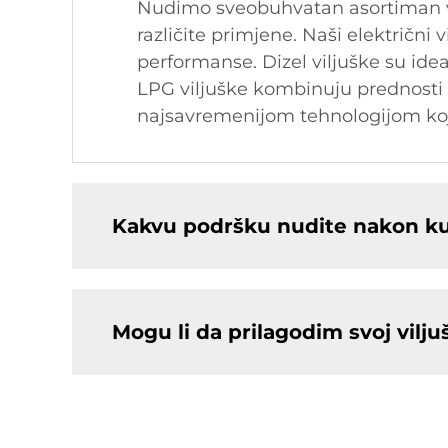
Nudimo sveobuhvatan asortiman vilj
različite primjene. Naši električni 
performanse. Dizel viljuške su ide
LPG viljuške kombinuju prednosti ob
najsavremenijom tehnologijom koj
Kakvu podršku nudite nakon ku
Mogu li da prilagodim svoj vil