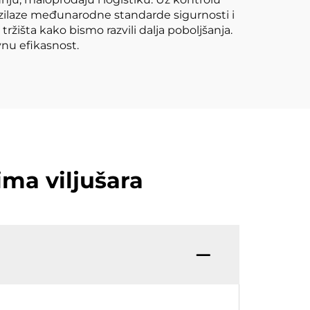
vazilaze međunarodne standarde sigurnosti i
žišta kako bismo razvili dalja poboljšanja.
vnu efikasnost.
ima viljušara