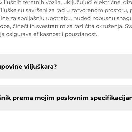
ušnih teretnih vozila, uključujući električne, di
viljuške su savršeni za rad u zatvorenom prostoru, 
alne za spoljašnju upotrebu, nudeći robusnu snagu 
a, čineći ih svestranim za različita okruženja. Sv
a osigurava efikasnost i pouzdanost.
povine viljuškara?
jušnik prema mojim poslovnim specifikacij