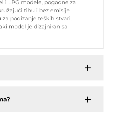
zel i LPG modele, pogodne za
pružajući tihu i bez emisije
za podizanje teških stvari.
aki model je dizajniran sa
ama?