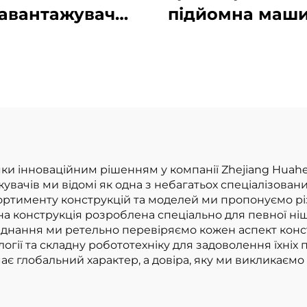
авантажувач
підйомна маши
тажопідйомністю
літієвою бата
4 тонни з
вагою 1,0 тон
исокоякісним
вироблена в Ки
японським
за розумною ц
игуном ISUZU
и інноваційним рішенням у компанії Zhejiang Huahe Fo
увачів ми відомі як одна з небагатьох спеціалізова
сортименту конструкцій та моделей ми пропонуємо різні
а конструкція розроблена спеціально для певної ніші
аднання ми ретельно перевіряємо кожен аспект конст
огії та складну робототехніку для задоволення їхніх 
є глобальний характер, а довіра, яку ми викликаємо 