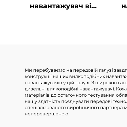
навантажувач від
н
відомих брендів,
ван
вантажопідйомністю
3,5 тонни, для
в
роботи на
відкритому повітрі,
дв
з надійним
китайським
Ми перебуваємо на передовій галузі завдяк
конструкції наших вилкоподібних навантаж
двигуном
навантажувачів у цій галузі. З широкого а
дизельні вилкоподібні навантажувачі. Кожн
матеріалів до остаточного тестування обл
нашу здатність поєднувати передові технол
спеціалізованого виробничого партнера ма
неперевершеною.