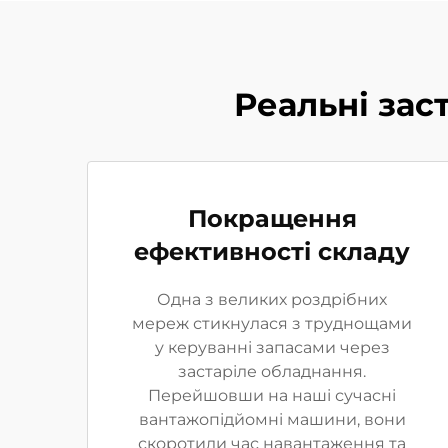
Реальні зас
Покращення
ефективності складу
Одна з великих роздрібних
мереж стикнулася з труднощами
у керуванні запасами через
застаріле обладнання.
Перейшовши на наші сучасні
вантажопідйомні машини, вони
скоротили час навантаження та