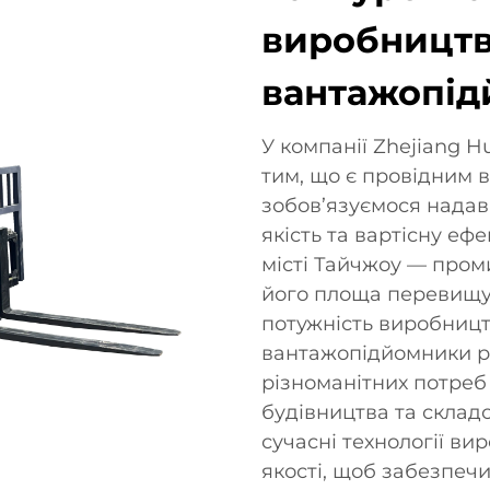
виробництв
вантажопід
У компанії Zhejiang Hu
тим, що є провідним 
зобов’язуємося надав
якість та вартісну еф
місті Тайчжоу — пром
його площа перевищує
потужність виробницт
вантажопідйомники р
різноманітних потреб 
будівництва та склад
сучасні технології в
якості, щоб забезпечи