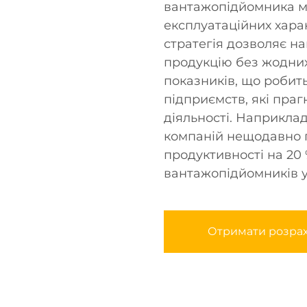
вантажопідйомника м
експлуатаційних хара
стратегія дозволяє н
продукцію без жодних
показників, що робит
підприємств, які праг
діяльності. Наприклад
компаній нещодавно 
продуктивності на 20
вантажопідйомників у 
Отримати розра