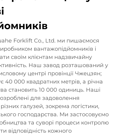
і
йомників
ahe Forklift Co., Ltd. ми пишаємося
виробником вантажопідйомників і
ати своїм клієнтам надзвичайну
ективність. Наш завод розташований у
исловому центрі провінції Чжецзян;
 40 000 квадратних метрів, а річна
ва становить 10 000 одиниць. Наші
озроблені для задоволення
різних галузей, зокрема логістики,
ського господарства. Ми застосовуємо
иробництва та суворі процеси контролю
ти відповідність кожного