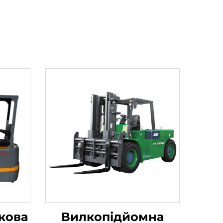
кова
Вилкопідйомна