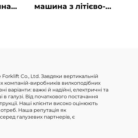
на з
машина з літієво-
реєю
іонними
ни,
акумуляторами
таї,
вантажопідйомністю
іною
10 тонн, електрична
вилкопідйомна
машина, виробник
із Китаю,
rklift Co., Ltd. Завдяки вертикальній
них компаній-виробників вилкоподібних
сертифікована за
 варіанти: важкі й надійні, електричні та
стандартами ISO та
 в галузі. Від початкового постачання
рукції. Наші клієнти високо оцінюють
CE
потреб. Наша репутація як
серед галузевих партнерів, є