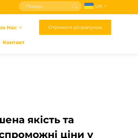
UK
Отримати розрахунок
ро Нас
Контакт
ена якість та
спроможні ціни у