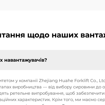
итання щодо наших ванта
їх навантажувачів?
том у компанії Zhejiang Huahe Forklift Co., Lt
етапах виробництва — від вибору сировини до о
ять ретельне випробування, щоб забезпечити 
ційних характеристик. Крім того, ми маємо сер