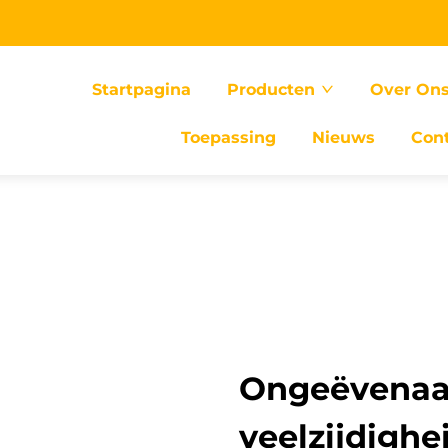
Startpagina
Producten
Over On
Toepassing
Nieuws
Con
Ongeëvenaar
veelzijdighe