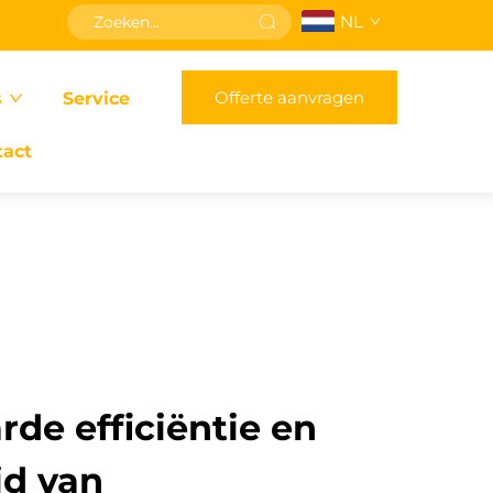
NL
Offerte aanvragen
s
Service
tact
de efficiëntie en
id van