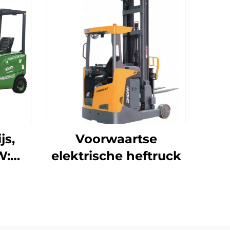
js,
Voorwaartse
W:
elektrische heftruck
um-
ahe,
ogte
voor