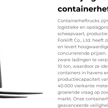
containerhe
Containerheftrucks zijn
logistieke en opslagpr
scheepvaart, productie
Forklift Co., Ltd. heeft 
en levert hoogwaardig
concurrerende prijzen
zware ladingen te verp
10 ton, waardoor ze ide
containers in havens e
productiecapaciteit va
40.000 vierkante meter
groeiende vraag op zow
markt. Onze containerh
geavanceerde veilighei