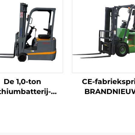
De 1,0-ton
CE-fabriekspri
ithiumbatterij-
BRANDNIEU
puntsbalansheftruck
Chinese lithi
 lithiumbatterij,
heftruck van Hu
aardigd in China,
1,8 ton, hefho
redelijk geprijsd
3000, geschikt 