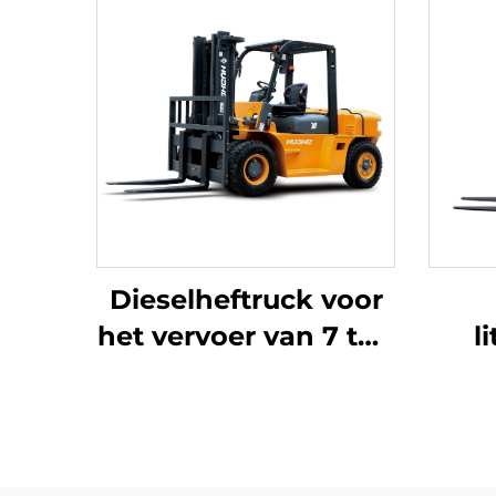
Dieselheftruck voor
het vervoer van 7 ton
l
goederen, eenvoudig
drie
in bediening en
met
lossen tot op een
verv
hoogte van 7 m
is 