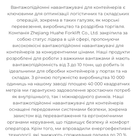
Вантажопідйомні навантажувачі для контейнерів є
ключовими для оптимізації логістичних та складських
операцій, зокрема в таких галузях, як морські
перевезення, виробництво та роздрібна торгівля.
Компанія Zhejiang Huahe Forklift Co., Ltd. закріпила за
собою статус лідера в цій сфері, пропонуючи
високоякісні вантажопідйомні навантажувачі для
контейнерів за конкурентними цінами. Наші продукти
розроблені для роботи з важкими вантажами й мають
вантажопідйомність від 3 до 10 тонн, що робить їх
ідеальними для обробки контейнерів у портах та на
складах. З річною потужністю виробництва 10 000
одиниць на нашому заводі площею 40 000 квадратних
метрів ми гарантуємо задоволення зростаючих потреб
як внутрішнього, так і міжнародного ринків. Наші
вантажопідйомні навантажувачі для контейнерів
оснащені передовими системами безпеки, зокрема
захистом від перевантаження та ергономічними
органами керування, що підвищує безпеку й комфорт
оператора. Крім того, ми впровадили енергоефективні
технології, які знижують споживання палива до 20 %,