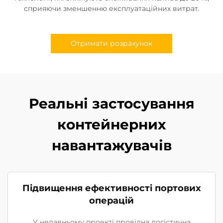
сприяючи зменшенню експлуатаційних витрат.
Отримати розрахунок
Реальні застосування
контейнерних
навантажувачів
Підвищення ефективності портових
операцій
У недавньому проекті провідна логістична