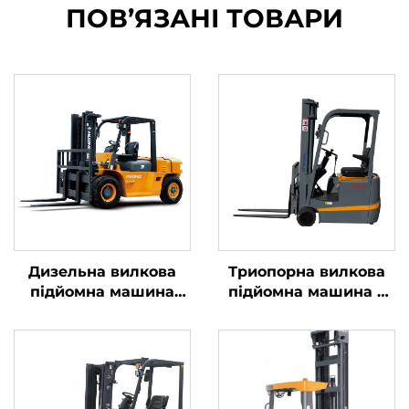
ПОВ’ЯЗАНІ ТОВАРИ
Дизельна вилкова
Триопорна вилкова
підйомна машина
підйомна машина з
для перевезення
літієвою батареєю
вантажів вагою до 7
вагою 1,0 тонни,
тонн із простим
вироблена в Китаї, за
управлінням та
розумною ціною
розвантаженням на