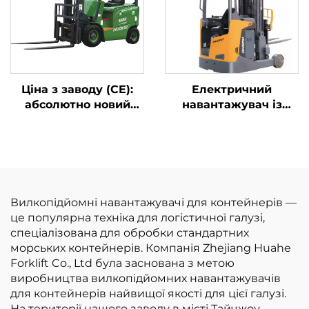
висоту до 7 м
Ціна з заводу (CE):
Електричний
абсолютно новий
навантажувач із
електричний
функцією руху
вилкопідйомник
вперед
Huahe (Китай), 1,8 т,
висота підйому 3000
мм, для роботи на
будь-якому ґрунті
Вилкопідйомні навантажувачі для контейнерів —
це популярна техніка для логістичної галузі,
спеціалізована для обробки стандартних
морських контейнерів. Компанія Zhejiang Huahe
Forklift Co., Ltd була заснована з метою
виробництва вилкопідйомних навантажувачів
для контейнерів найвищої якості для цієї галузі.
На території нашого заводу в місті Тайчжоу