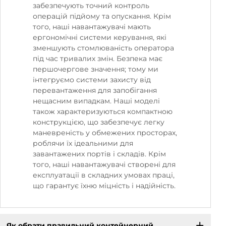
забезпечують точний контроль
операцій підйому та опускання. Крім
того, наші навантажувачі мають
ергономічні системи керування, які
зменшують стомлюваність оператора
під час тривалих змін. Безпека має
першочергове значення; тому ми
інтегруємо системи захисту від
перевантаження для запобігання
нещасним випадкам. Наші моделі
також характеризуються компактною
конструкцією, що забезпечує легку
маневреність у обмежених просторах,
роблячи їх ідеальними для
завантажених портів і складів. Крім
того, наші навантажувачі створені для
експлуатації в складних умовах праці,
що гарантує їхню міцність і надійність.
Як обрати правильний контейнерний