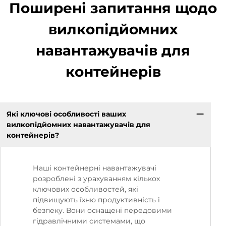
Поширені запитання щодо
вилкопідйомних
навантажувачів для
контейнерів
Які ключові особливості ваших
вилкопідйомних навантажувачів для
контейнерів?
Наші контейнерні навантажувачі
розроблені з урахуванням кількох
ключових особливостей, які
підвищують їхню продуктивність і
безпеку. Вони оснащені передовими
гідравлічними системами, що