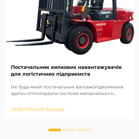
Постачальник вилкових навантажувачів
для логістичних підприємств
Не будь-який постачальник вантажопідйомників
здатен оптимізувати системи матеріального
оброблення, а лише той, хто вступає в
довготривале стратегічне партнерство. Виходячи
ПЕРЕГЛЯНУТИ БІЛЬШЕ
з нашого багаторічного досвіду реалізації
проєктів на місцях у різних регіонах, ми визнали
потенціал ...