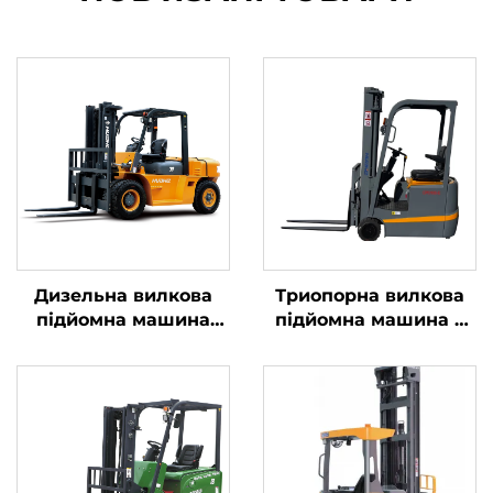
Дизельна вилкова
Триопорна вилкова
підйомна машина
підйомна машина з
для перевезення
літієвою батареєю
вантажів вагою до 7
вагою 1,0 тонни,
тонн із простим
вироблена в Китаї, за
управлінням та
розумною ціною
розвантаженням на
висоту до 7 м