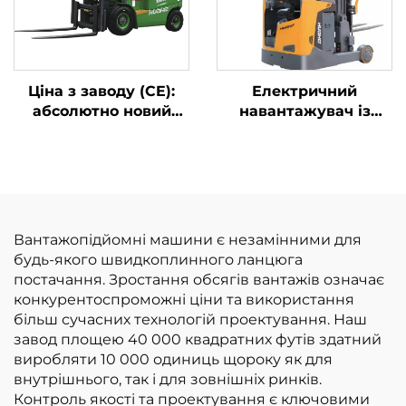
Ціна з заводу (CE):
Електричний
абсолютно новий
навантажувач із
електричний
функцією руху
вилкопідйомник
вперед
Huahe (Китай), 1,8 т,
висота підйому 3000
мм, для роботи на
будь-якому ґрунті
Вантажопідйомні машини є незамінними для
будь-якого швидкоплинного ланцюга
постачання. Зростання обсягів вантажів означає
конкурентоспроможні ціни та використання
більш сучасних технологій проектування. Наш
завод площею 40 000 квадратних футів здатний
виробляти 10 000 одиниць щороку як для
внутрішнього, так і для зовнішніх ринків.
Контроль якості та проектування є ключовими