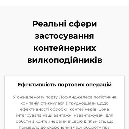
Реальні сфери
застосування
контейнерних
вилкоподійників
Ефективність портових операцій
У оживленому порту Лос-Анджелеса логістична
компанія стикнулася з труднощами щодо
ефективності обробки контейнерів. Вона
інтегрувала наші вантажні навантажувачі для
роботи з контейнерами в свою діяльність, що
призвело до скорочення часу обороту при