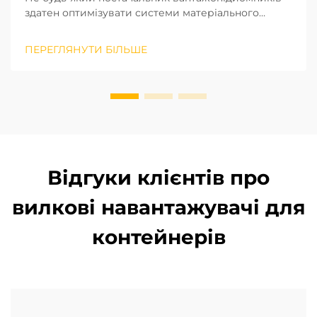
здатен оптимізувати системи матеріального
оброблення, а лише той, хто вступає в
довготривале стратегічне партнерство. Виходячи
ПЕРЕГЛЯНУТИ БІЛЬШЕ
з нашого багаторічного досвіду реалізації
проєктів на місцях у різних регіонах, ми визнали
потенціал ...
Відгуки клієнтів про
вилкові навантажувачі для
контейнерів