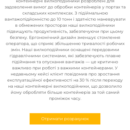
контейнерні вилкоподійники розроблені для
задоволення вимог до обробки контейнерів у портах та
складських комплексах. З підіймальною
вантажопідйомністю до 10 тонн і здатністю маневрувати
в обмежених просторах наші вилкоподійники
підвищують продуктивність, забезпечуючи при цьому
безпеку. Ергономічний дизайн зменшує стомлення
оператора, що сприяє збільшенню тривалості робочих
змін. Наші вилкоподійники оснащені передовими
гідравлічними системами, які забезпечують плавне
підіймання та опускання вантажів — це критично
важливо при роботі з важкими контейнерами. У
недавньому кейсі клієнт повідомив про зростання
експлуатаційної ефективності на 30 % після переходу
на наші контейнерні вилкоподійники, що дозволило
йому обробляти більше контейнерів за той самий
проміжок часу.
Отримати розрахунок