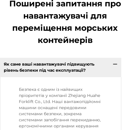
Поширені запитання про
навантажувачі для
переміщення морських
контейнерів
Як саме ваші навантажувачі підвищують
рівень безпеки під час експлуатації?
Безпека є одним із найвищих
пріоритетів у компанії Zhejiang Huahe
Forklift Co., Ltd. Наші вантажопідйомні
машини оснащені передовими
системами безпеки, зокрема
системами запобігання перекиданню,
ергономічними органами керування