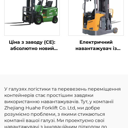
висоту до 7 м
Ціна з заводу (CE):
Електричний
абсолютно новий
навантажувач із
електричний
функцією руху
вилкопідйомник
вперед
Huahe (Китай), 1,8 т,
висота підйому 3000
мм, для роботи на
будь-якому ґрунті
У галузях логістики та перевезень переміщення
контейнерів стає простішим завдяки
використанню навантажувачів. Тут, у компанії
Zhejiang Huahe Forklift Co. Ltd, ми добре
розуміємо проблеми, з якими стикаються
компанії вашої галузі. Ми проектуємо свої
навантажувачі з інноваційним підходом до