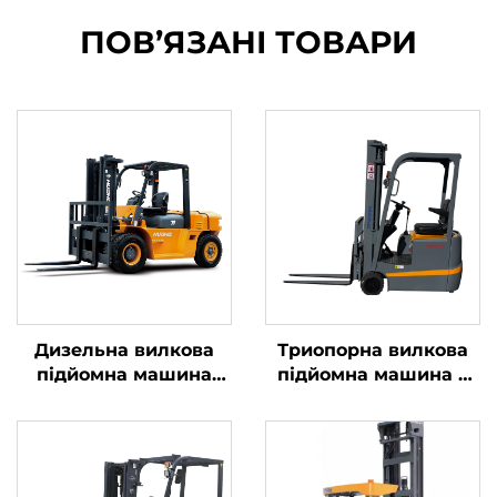
ПОВ’ЯЗАНІ ТОВАРИ
Дизельна вилкова
Триопорна вилкова
підйомна машина
підйомна машина з
для перевезення
літієвою батареєю
вантажів вагою до 7
вагою 1,0 тонни,
тонн із простим
вироблена в Китаї, за
управлінням та
розумною ціною
розвантаженням на