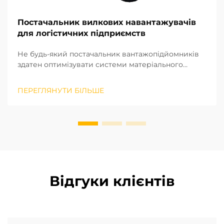
Постачальник вилкових навантажувачів
для логістичних підприємств
Не будь-який постачальник вантажопідйомників
здатен оптимізувати системи матеріального
оброблення, а лише той, хто вступає в
довготривале стратегічне партнерство. Виходячи
ПЕРЕГЛЯНУТИ БІЛЬШЕ
з нашого багаторічного досвіду реалізації
проєктів на місцях у різних регіонах, ми визнали
потенціал ...
Відгуки клієнтів