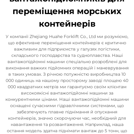
переміщення морських
контейнерів
У компанії Zhejiang Huahe Forklift Co., Ltd ми розуміємо,
що ефективне переміщення контейнерів є критично
важливим для підприємств у галузях логістики,
складського господарства та судноплавства. Наші
вантажопідйомні машини спеціально розроблені для
виконання важких підйомних операцій і маневрування
в таких умовах. З річною потужністю виробництва 10
000 одиниць на нашому просторому заводі площею 40
000 квадратних метрів ми гарантуємо своїм клієнтам
високоякісні вантажопідйомні машини за
конкурентними цінами. Наші вантажопідйомні машини
оснащені сучасними гідравлічними системами, що
забезпечують плавне піднімання й опускання
контейнерів, значно скорочуючи час, необхідний для
навантаження та розвантаження. Наприклад, наша
остання модель здатна піднімати вантаж до 5 тонн, що