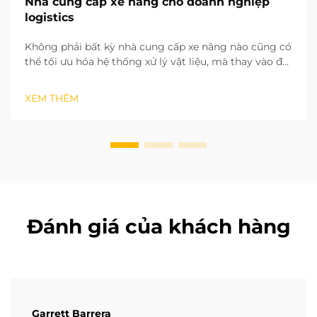
Nhà cung cấp xe nâng cho doanh nghiệp
logistics
Không phải bất kỳ nhà cung cấp xe nâng nào cũng có
thể tối ưu hóa hệ thống xử lý vật liệu, mà thay vào đó
là một nhà cung cấp sẵn sàng thiết lập quan hệ đối
tác chiến lược dài hạn. Dựa trên nhiều năm kinh
XEM THÊM
nghiệm triển khai các dự án tại hiện trường ở nhiều
khu vực khác nhau, chúng tôi đã nhận ra tiềm năng
của ...
Đánh giá của khách hàng
Garrett Barrera