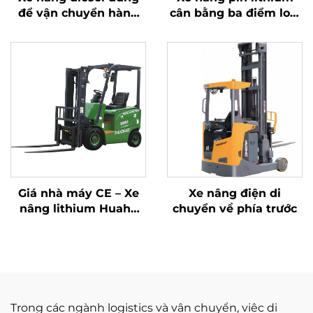
để vận chuyển hàng
cân bằng ba điểm loại
hóa trọng lượng 7 tấn,
1,0 tấn, sản xuất tại
thao tác đơn giản và
Trung Quốc, giá cả
nâng hạ lên đến độ
hợp lý
cao 7 m
Giá nhà máy CE – Xe
Xe nâng điện di
nâng lithium Huahe
chuyển về phía trước
của Trung Quốc, hoàn
toàn mới, tải trọng 1,8
tấn, chiều cao nâng
3000 mm, phù hợp
cho mọi địa hình
Trong các ngành logistics và vận chuyển, việc di