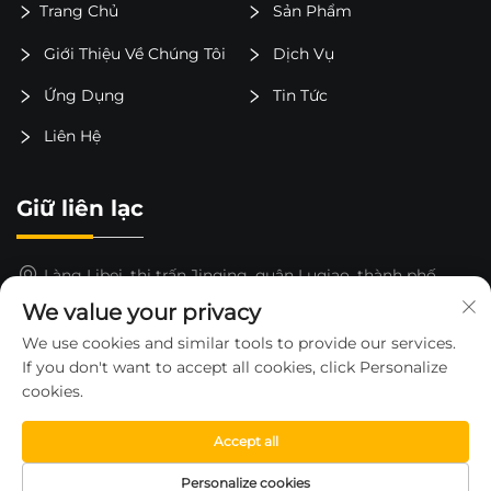
Trang Chủ
Sản Phẩm
Giới Thiệu Về Chúng Tôi
Dịch Vụ
Ứng Dụng
Tin Tức
Liên Hệ
Giữ liên lạc
Làng Libei, thị trấn Jinqing, quận Luqiao, thành phố
Taizhou, tỉnh Chiết Giang, Trung Quốc
We value your privacy
15325652000
We use cookies and similar tools to provide our services.
If you don't want to accept all cookies, click Personalize
[email protected]
cookies.
Accept all
Bản quyền © 2026 thuộc về CÔNG TY TNHH XE NÂNG
Personalize cookies
HUAHE TỈNH CHƯƠNG GIANG —
Chính sách bảo mật