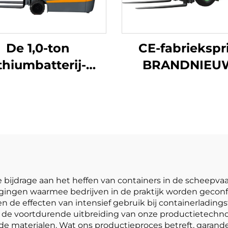
De 1,0-ton
CE-fabriekspri
ithiumbatterij-
BRANDNIEU
puntsbalansheftruck
Chinese lithi
 lithiumbatterij,
heftruck van Hu
aardigd in China,
1,8 ton, hefho
redelijk geprijsd
3000, geschikt 
alle terreine
e bijdrage aan het heffen van containers in de scheepvaa
agingen waarmee bedrijven in de praktijk worden gecon
 de effecten van intensief gebruik bij containerladingst
de voortdurende uitbreiding van onze productietechnol
e materialen. Wat ons productieproces betreft, garande