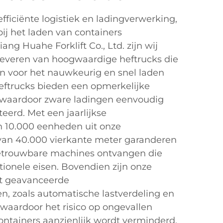
ficiënte logistiek en ladingverwerking,
 bij het laden van containers
ang Huahe Forklift Co., Ltd. zijn wij
 leveren van hoogwaardige heftrucks die
en voor het nauwkeurig en snel laden
eftrucks bieden een opmerkelijke
n, waardoor zware ladingen eenvoudig
erd. Met een jaarlijkse
n 10.000 eenheden uit onze
van 40.000 vierkante meter garanderen
betrouwbare machines ontvangen die
ionele eisen. Bovendien zijn onze
et geavanceerde
en, zoals automatische lastverdeling en
waardoor het risico op ongevallen
containers aanzienlijk wordt verminderd.