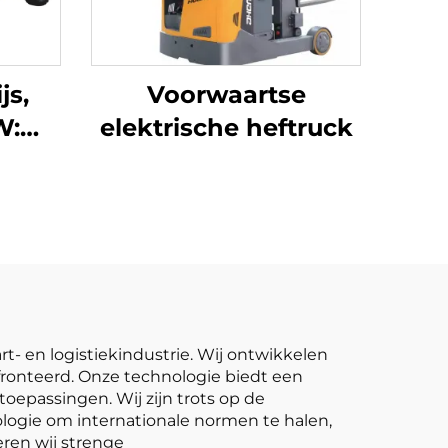
js,
Voorwaartse
W:
elektrische heftruck
um-
ahe,
ogte
voor
n
rt- en logistiekindustrie. Wij ontwikkelen
fronteerd. Onze technologie biedt een
oepassingen. Wij zijn trots op de
ogie om internationale normen te halen,
ren wij strenge