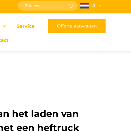
NL
Offerte aanvragen
s
Service
tact
an het laden van
met een heftruck