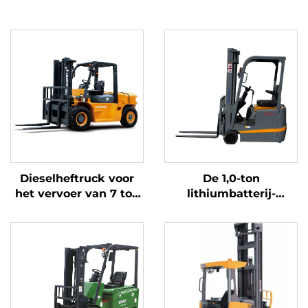
Dieselheftruck voor
De 1,0-ton
het vervoer van 7 ton
lithiumbatterij-
goederen, eenvoudig
driepuntsbalansheftruc
in bediening en lossen
met lithiumbatterij,
tot op een hoogte van
vervaardigd in China,
7 m
is redelijk geprijsd