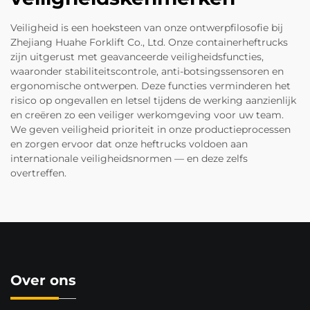
Veiligheid is een hoeksteen van onze ontwerpfilosofie bij
Zhejiang Huahe Forklift Co., Ltd. Onze containerheftrucks
zijn uitgerust met geavanceerde veiligheidsfuncties,
waaronder stabiliteitscontrole, anti-botsingssensoren en
ergonomische ontwerpen. Deze functies verminderen het
risico op ongevallen en letsel tijdens de werking aanzienlijk
en creëren zo een veiliger werkomgeving voor uw team.
We geven veiligheid prioriteit in onze productieprocessen
en zorgen ervoor dat onze heftrucks voldoen aan
internationale veiligheidsnormen — en deze zelfs
overtreffen.
Over ons