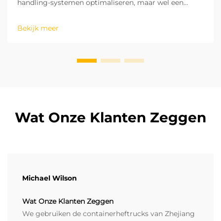
handling-systemen optimaliseren, maar wel een
leverancier die een langetermijn strategisch
partnerschap aangaat. Op basis van onze jarenlange
Bekijk meer
ervaring met projecten ter plaatse in verschillende
regio's hebben wij het potentieel van ...
Wat Onze Klanten Zeggen
Michael Wilson
Wat Onze Klanten Zeggen
We gebruiken de containerheftrucks van Zhejiang