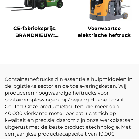
CE-fabrieksprijs,
Voorwaartse
BRANDNIEUW:
elektrische heftruck
Chinese lithium-
heftruck van Huahe,
1,8 ton, hefhoogte
3000, geschikt voor
alle terreinen
Containerheftrucks zijn essentiële hulpmiddelen in
de logistieke sector en de toeleveringsketen. Wij
produceren hoogwaardige heftrucks voor
containeroplossingen bij Zhejiang Huahe Forklift
Co., Ltd. Onze productiefaciliteit, die meer dan
40.000 vierkante meter beslaat, richt zich op
kwaliteit en precisie; daarom zijn onze werkplaatsen
uitgerust met de beste productietechnologie. Met
een jaarlijkse productiecapaciteit van 10.000