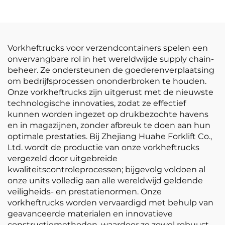
1,8 ton, hefhoogte
3000, geschikt voor
alle terreinen
Vorkheftrucks voor verzendcontainers spelen een
onvervangbare rol in het wereldwijde supply chain-
beheer. Ze ondersteunen de goederenverplaatsing
om bedrijfsprocessen ononderbroken te houden.
Onze vorkheftrucks zijn uitgerust met de nieuwste
technologische innovaties, zodat ze effectief
kunnen worden ingezet op drukbezochte havens
en in magazijnen, zonder afbreuk te doen aan hun
optimale prestaties. Bij Zhejiang Huahe Forklift Co.,
Ltd. wordt de productie van onze vorkheftrucks
vergezeld door uitgebreide
kwaliteitscontroleprocessen; bijgevolg voldoen al
onze units volledig aan alle wereldwijd geldende
veiligheids- en prestatienormen. Onze
vorkheftrucks worden vervaardigd met behulp van
geavanceerde materialen en innovatieve
constructiemethoden, waardoor ze zowel robuust