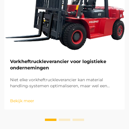
Vorkheftruckleverancier voor logistieke
ondernemingen
Niet elke vorkheftruckleverancier kan material
handling-systemen optimaliseren, maar wel een
leverancier die een langetermijn strategisch
partnerschap aangaat. Op basis van onze jarenlange
Bekijk meer
ervaring met projecten ter plaatse in verschillende
regio's hebben wij het potentieel van ...