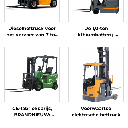
Dieselheftruck voor
De 1,0-ton
het vervoer van 7 ton
lithiumbatterij-
goederen, eenvoudig
driepuntsbalansheftruc
in bediening en lossen
met lithiumbatterij,
tot op een hoogte van
vervaardigd in China,
7 m
is redelijk geprijsd
CE-fabrieksprijs,
Voorwaartse
BRANDNIEUW:
elektrische heftruck
Chinese lithium-
heftruck van Huahe,