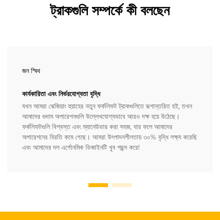
ট্রাকগুলি সম্পর্কে কী বলছেন
জন স্মিথ
কার্যকারিতা এবং নির্ভরযোগ্যতা বৃদ্ধি
যখন আমরা ঝেজিয়াং হুয়াহের নতুন ফর্কলিফট ট্রাকগুলিতে রূপান্তরিত হই, তখন
আমাদের গুদাম অপারেশনগুলি উল্লেখযোগ্যভাবে আরও দক্ষ হয়ে উঠেছে।
ফর্কলিফটগুলি বিশ্বস্ত এবং ম্যানেউভার করা সহজ, যার ফলে আমাদের
অপারেশনের বিরতি কমে গেছে। আমরা উৎপাদনশীলতায় ৩০% বৃদ্ধি লক্ষ্য করেছি
এবং আমাদের দল এর্গোনমিক ডিজাইনটি খুব পছন্দ করে!