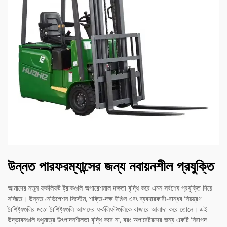
উন্নত পারফরম্যান্সের জন্য নবায়নশীল প্রযুক্তি
আমাদের নতুন ফর্কলিফট ট্রাকগুলি অপারেশনাল দক্ষতা বৃদ্ধি করে এমন সর্বশেষ প্রযুক্তি দিয়ে
সজ্জিত। উন্নত নেভিগেশন সিস্টেম, শক্তি-দক্ষ ইঞ্জিন এবং ব্যবহারকারী-বান্ধব নিয়ন্ত্রণ
বৈশিষ্ট্যগুলির মতো বৈশিষ্ট্যগুলি আমাদের ফর্কলিফটগুলিকে বাজারে আলাদা করে তোলে। এই
উদ্ভাবনগুলি শুধুমাত্র উৎপাদনশীলতা বৃদ্ধি করে না, বরং অপারেটরদের জন্য একটি নিরাপদ