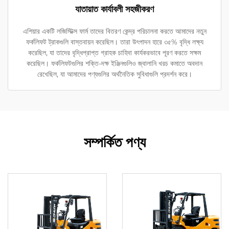
যাতায়াত কার্যাবলী সহজীকরণ
এশিয়ার একটি লজিস্টিক্স ফার্ম তাদের বিতরণ কেন্দ্র পরিচালনা করতে আমাদের নতুন
ফর্কলিফট ট্রাকগুলি বাস্তবায়ন করেছিল। তারা উৎপাদন হারে ৩৫% বৃদ্ধি লক্ষ্য
করেছিল, যা তাদের বৃদ্ধিপ্রাপ্ত গ্রাহক চাহিদা কার্যকরভাবে পূরণ করতে সক্ষম
করেছিল। ফর্কলিফটগুলির শক্তি-দক্ষ ইঞ্জিনগুলিও জ্বালানি খরচ কমাতে অবদান
রেখেছিল, যা আমাদের পণ্যগুলির অর্থনৈতিক সুবিধাগুলি প্রদর্শন করে।
সম্পর্কিত পণ্য