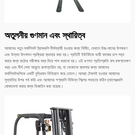
অতুলনীয় গুণমান এবং স্থায়িত্ব
আমাদের নতুন ফর্কলিফট ট্রাকগুলি দীর্ঘস্থায়ী হওয়ার জন্য নির্মিত, যেখানে উচ্চ-মানের উপকরণ
এবং উন্নত উৎপাদন প্রক্রিয়া ব্যবহার করা হয়। প্রতিটি ইউনিটকে ভারী কাজের চাপ সহ্য
করার জন্য কঠোর পরীক্ষার মধ্য দিয়ে পাস করানো হয়। এই গুণগত প্রতিশ্রুতি কম রক্ষণাবেক্ষণ
খরচ এবং দীর্ঘ সেবা আয়ুতে রূপান্তরিত হয়, যা যেকোনো ব্যবসার জন্য আমাদের
ফর্কলিফটগুলিকে একটি বুদ্ধিমান বিনিয়োগ করে তোলে। আমরা টেকসই হওয়ার আমাদের
সুখ্যাতির উপর গর্ব করি এবং আমাদের পণ্যগুলি বিভিন্ন শিল্পের সবচেয়ে কঠিন চ্যালেঞ্জগুলি
মোকাবেলা করার জন্য ডিজাইন করা হয়েছে।