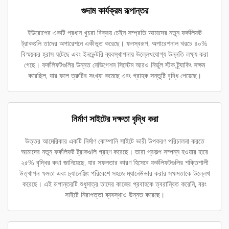
গুদাম কার্যক্রম রূপান্তর
ইউরোপের একটি প্রধান খুচরা বিক্রয় চেইন সম্প্রতি আমাদের নতুন ফর্কলিফট
ট্রাকগুলি তাদের অপারেশনে একীভূত করেছে। ফলস্বরূপ, অপারেশনাল খরচে ৪০%
বিস্ময়কর হ্রাস ঘটেছে এবং ইনভেন্টরি ব্যবস্থাপনায় উল্লেখযোগ্য উন্নতি লক্ষ্য করা
গেছে। ফর্কলিফটগুলির উন্নত নেভিগেশন সিস্টেম আরও নির্ভুল স্টক ট্র্যাকিং সক্ষম
করেছিল, যার ফলে ত্রুটির সংখ্যা কমেছে এবং গ্রাহক সন্তুষ্টি বৃদ্ধি পেয়েছে।
নির্মাণ সাইটের দক্ষতা বৃদ্ধি করা
উত্তর আমেরিকার একটি নির্মাণ কোম্পানি সাইটে ভারী উপকরণ পরিচালনা করতে
আমাদের নতুন ফর্কলিফট ট্রাকগুলি গ্রহণ করেছে। তারা প্রকল্প সম্পন্ন হওয়ার হারে
২৫% বৃদ্ধির কথা জানিয়েছে, যার সফলতার কারণ হিসেবে ফর্কলিফটগুলির শক্তিশালী
উত্থাপন ক্ষমতা এবং চ্যালেঞ্জিং পরিবেশে সহজে ম্যানেউভার করার সক্ষমতাকে উল্লেখ
করেছে। এই রূপান্তরটি শুধুমাত্র তাদের কাজের প্রবাহকে ত্বরান্বিত করেনি, বরং
সাইটে নিরাপত্তা ব্যবস্থাও উন্নত করেছে।