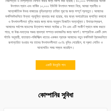
নিরাপত্তা ও বিশ্বস্ততা নিশ্চিত করার জন্য নকশা করা হয়েছে। ৪০,০০০ বর্গমিটারের অধিক
উৎপাদন স্থান এবং বার্ষিক ১০,০০০ ইউনিট উৎপাদন ক্ষমতা নিয়ে, আমরা স্থানীয় ও
আন্তর্জাতিক উভয় বাজারের বৃদ্ধিপ্রাপ্ত চাহিদা পূরণের জন্য সম্পূর্ণ প্রস্তুত। আমাদের
ফর্কলিফটগুলিতে উন্নত প্রযুক্তি ব্যবহার করা হয়েছে, যার মধ্যে অপারেটরের ক্লান্তি কমানো
ও উৎপাদনশীলতা বৃদ্ধি করার জন্য মানব-অনুকূল ডিজাইন অন্তর্ভুক্ত। উদাহরণস্বরূপ,
আমাদের সর্বশেষ মডেলের উত্থাপন ক্ষমতা সর্বোচ্চ ৫ টন এবং এটি সংকীর্ণ স্থানে কাজ করতে
পারে, যা উচ্চ-ঘনত্বের সঞ্চয় ব্যবস্থা সম্পন্ন গুদামগুলির জন্য আদর্শ। সাম্প্রতিক একটি কেস
স্টাডি অনুযায়ী, যাতায়াত-লজিস্টিক্স খাতের একজন গ্রাহক আমাদের নতুন ফর্কলিফট ট্রাকগুলিতে
রূপান্তরিত হওয়ার পর তাদের উৎপাদনশীলতা ৩০% বৃদ্ধি পেয়েছিল, যা দ্রুত লোডিং ও
আনলোডিং সময় সম্ভব করেছিল।
একটি উদ্ধৃতি পান
কোম্পানির সুবিধা