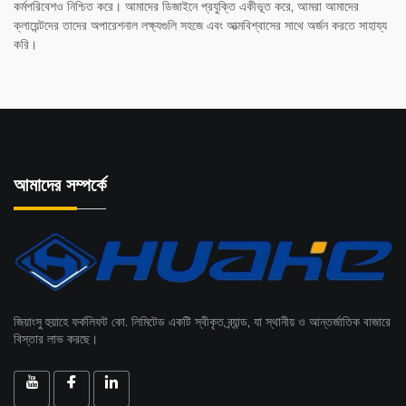
কর্মপরিবেশও নিশ্চিত করে। আমাদের ডিজাইনে প্রযুক্তি একীভূত করে, আমরা আমাদের
ক্লায়েন্টদের তাদের অপারেশনাল লক্ষ্যগুলি সহজে এবং আত্মবিশ্বাসের সাথে অর্জন করতে সাহায্য
করি।
আমাদের সম্পর্কে
জিয়াংসু হুয়াহে ফর্কলিফট কো. লিমিটেড একটি স্বীকৃত ব্র্যান্ড, যা স্থানীয় ও আন্তর্জাতিক বাজারে
বিস্তার লাভ করছে।