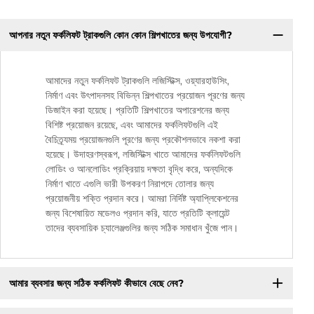
আপনার নতুন ফর্কলিফট ট্রাকগুলি কোন কোন শিল্পখাতের জন্য উপযোগী?
আমাদের নতুন ফর্কলিফট ট্রাকগুলি লজিস্টিক্স, ওয়্যারহাউসিং,
নির্মাণ এবং উৎপাদনসহ বিভিন্ন শিল্পখাতের প্রয়োজন পূরণের জন্য
ডিজাইন করা হয়েছে। প্রতিটি শিল্পখাতের অপারেশনের জন্য
বিশিষ্ট প্রয়োজন রয়েছে, এবং আমাদের ফর্কলিফটগুলি এই
বৈচিত্র্যময় প্রয়োজনগুলি পূরণের জন্য প্রকৌশলভাবে নকশা করা
হয়েছে। উদাহরণস্বরূপ, লজিস্টিক্স খাতে আমাদের ফর্কলিফটগুলি
লোডিং ও আনলোডিং প্রক্রিয়ায় দক্ষতা বৃদ্ধি করে, অন্যদিকে
নির্মাণ খাতে এগুলি ভারী উপকরণ নিরাপদে তোলার জন্য
প্রয়োজনীয় শক্তি প্রদান করে। আমরা নির্দিষ্ট অ্যাপ্লিকেশনের
জন্য বিশেষায়িত মডেলও প্রদান করি, যাতে প্রতিটি ক্লায়েন্ট
তাদের ব্যবসায়িক চ্যালেঞ্জগুলির জন্য সঠিক সমাধান খুঁজে পান।
আমার ব্যবসার জন্য সঠিক ফর্কলিফট কীভাবে বেছে নেব?