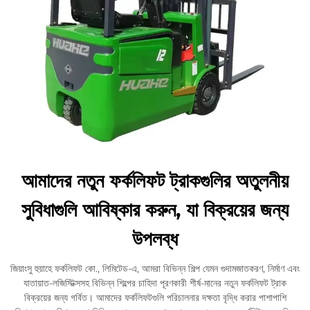
আমাদের নতুন ফর্কলিফট ট্রাকগুলির অতুলনীয়
সুবিধাগুলি আবিষ্কার করুন, যা বিক্রয়ের জন্য
উপলব্ধ
জিয়াংসু হুয়াহে ফর্কলিফট কো., লিমিটেড-এ, আমরা বিভিন্ন শিল্প যেমন গুদামজাতকরণ, নির্মাণ এবং
যাতায়াত-লজিস্টিক্সসহ বিভিন্ন শিল্পের চাহিদা পূরণকারী শীর্ষ-মানের নতুন ফর্কলিফট ট্রাক
বিক্রয়ের জন্য গর্বিত। আমাদের ফর্কলিফটগুলি পরিচালনার দক্ষতা বৃদ্ধি করার পাশাপাশি