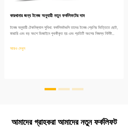
কারখানার জন্য টনেজ অনুযায়ী নতুন ফর্কলিফটের দাম
টনেজ অনুযায়ী টেকনিক্যাল সুবিধা: ফর্কলিফটগুলি তাদের টনেজ শ্রেণির ভিত্তিতে ছোট,
মাঝারি এবং বড় অংশে ডিজাইনে পৃথকীকৃত হয় এবং প্রতিটি অংশের নিজস্ব নির্দিষ্ট
ডিজাইন রয়েছে যা অপারেশনাল প্রয়োজনীয়তার সাথে সামঞ্জস্যপূর্ণ। ছোট টনেজ
শ্রেণির লিফটগুলি যার পরিসর...
আরও দেখুন
আমাদের গ্রাহকরা আমাদের নতুন ফর্কলিফট