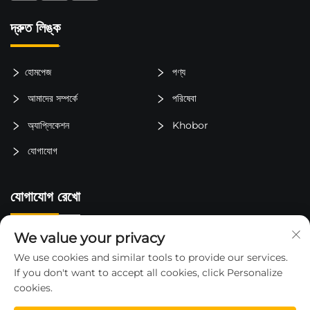
দ্রুত লিঙ্ক
হোমপেজ
পণ্য
আমাদের সম্পর্কে
পরিষেবা
অ্যাপ্লিকেশন
Khobor
যোগাযোগ
যোগাযোগ রেখো
We value your privacy
চীন, জিয়াংসু প্রদেশ, তাইজৌ শহর, লুকিয়াও জেলা, জিনকিং টাউন, লিবেই গ্রাম
We use cookies and similar tools to provide our services.
15325652000
If you don't want to accept all cookies, click Personalize
cookies.
[email protected]