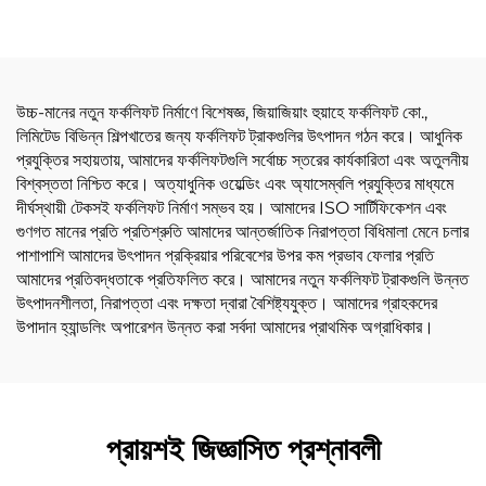
সজ্জিত।
উচ্চ-মানের নতুন ফর্কলিফট নির্মাণে বিশেষজ্ঞ, জিয়াজিয়াং হুয়াহে ফর্কলিফট কো.,
লিমিটেড বিভিন্ন শিল্পখাতের জন্য ফর্কলিফট ট্রাকগুলির উৎপাদন গঠন করে। আধুনিক
প্রযুক্তির সহায়তায়, আমাদের ফর্কলিফটগুলি সর্বোচ্চ স্তরের কার্যকারিতা এবং অতুলনীয়
বিশ্বস্ততা নিশ্চিত করে। অত্যাধুনিক ওয়েল্ডিং এবং অ্যাসেম্বলি প্রযুক্তির মাধ্যমে
দীর্ঘস্থায়ী টেকসই ফর্কলিফট নির্মাণ সম্ভব হয়। আমাদের ISO সার্টিফিকেশন এবং
গুণগত মানের প্রতি প্রতিশ্রুতি আমাদের আন্তর্জাতিক নিরাপত্তা বিধিমালা মেনে চলার
পাশাপাশি আমাদের উৎপাদন প্রক্রিয়ার পরিবেশের উপর কম প্রভাব ফেলার প্রতি
আমাদের প্রতিবদ্ধতাকে প্রতিফলিত করে। আমাদের নতুন ফর্কলিফট ট্রাকগুলি উন্নত
উৎপাদনশীলতা, নিরাপত্তা এবং দক্ষতা দ্বারা বৈশিষ্ট্যযুক্ত। আমাদের গ্রাহকদের
উপাদান হ্যান্ডলিং অপারেশন উন্নত করা সর্বদা আমাদের প্রাথমিক অগ্রাধিকার।
প্রায়শই জিজ্ঞাসিত প্রশ্নাবলী