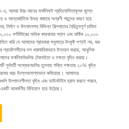
টেড-এ, আমরা উচ্চ-মানের ফর্কলিফট প্রতিযোগিতামূলক মূল্যে
ীয় ও আন্তর্জাতিক উভয় বাজারে অগ্রণী পছন্দের কারণ হয়ে
নির্মাণ ও উৎপাদনসহ বিভিন্ন শিল্পখাতের বৈচিত্র্যপূর্ণ চাহিদা
,০০০ বর্গমিটারের অধিক কারখানার স্থান এবং বার্ষিক ১০,০০০
্চিত করি যে আমাদের গ্রাহকরা শুধুমাত্র উৎকৃষ্ট পণ্যই নয়, বরং
 প্রকৌশলীদের দল ধারাবাহিকভাবে উন্নয়ন করছে, আধুনিক
আমাদের ফর্কলিফটগুলির টেকসইতা ও দক্ষতা বৃদ্ধি করছে।
 পূর্ববর্তী সংস্করণগুলির তুলনায় শক্তি দক্ষতায় ২০% বৃদ্ধি
যক্রমের খরচ উল্লেখযোগ্যভাবে কমিয়েছে। আমাদের
য়গুলি উৎপাদনশীলতা বৃদ্ধি এবং ডাউনটাইম হ্রাস করতে পারবে,
একটি আকর্ষণীয় বিনিয়োগ হয়ে উঠেছে।