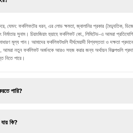
করে?
করে, যেমন: ফর্কলিফটের ধরন, এর লোড ক্ষমতা, জ্বালানির প্রকার (বৈদ্যুতিক, ডিজ
নির্মাতার সুনাম। চিয়াংজিয়াং হুয়াহে ফর্কলিফট কো., লিমিটেড-এ আমরা প্রতিযোগ
ধারণ মূল্য পান। আমাদের ফর্কলিফটগুলি দীর্ঘমেয়াদী বিশ্বস্ততা ও দক্ষতা প্রদান
 আমরা নতুন ফর্কলিফট অর্জনকে আরও সহজ করার জন্য অর্থায়ন বিকল্পগুলি প্রদান কর
ন্ত নিতে পারে।
 করতে পারি?
া যায় কি?