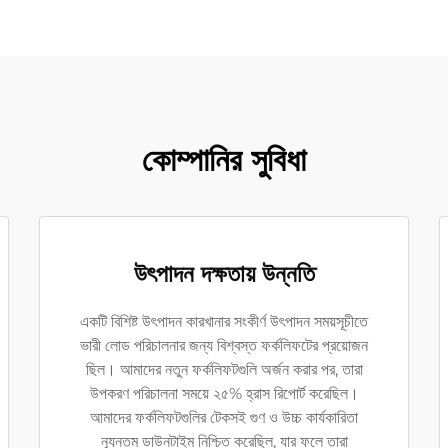
কোম্পানির সুবিধা
উৎপাদন দক্ষতায় উন্নতি
একটি বিশিষ্ট উৎপাদন কারখানার সংকীর্ণ উৎপাদন সময়সূচীতে
ভারী লোড পরিচালনার জন্য বিশ্বস্ত ফর্কলিফটের প্রয়োজন
ছিল। আমাদের নতুন ফর্কলিফটগুলি অর্জন করার পর, তারা
উপকরণ পরিচালনা সময়ে ২৫% হ্রাস রিপোর্ট করেছিল।
আমাদের ফর্কলিফটগুলির টেকসই গুণ ও উচ্চ কার্যকারিতা
ন্যূনতম ডাউনটাইম নিশ্চিত করেছিল, যার ফলে তারা