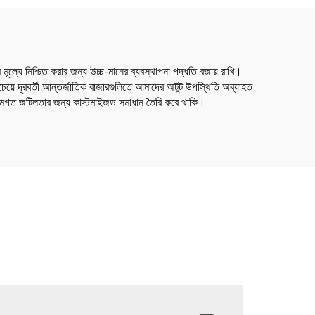
ূল্যে নিশ্চিত করার জন্য উচ্চ-মানের ব্যবস্থাপনা পদ্ধতি বজায় রাখি।
েয়ে দূরবর্তী আন্তর্জাতিক বাজারগুলিতে আমাদের অটুট উপস্থিতি অব্যাহত
ক্রমগত জটিলতার জন্য কাস্টমাইজড সমাধান তৈরি করে থাকি।