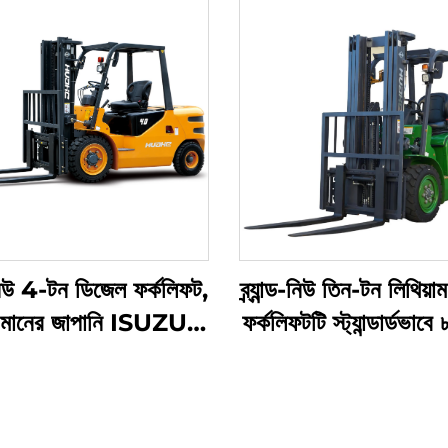
্ড নিউ 4-টন ডিজেল ফর্কলিফট,
ব্র্যান্ড-নিউ তিন-টন লিথিয়াম
চ-মানের জাপানি ISUZU
ফর্কলিফটটি স্ট্যান্ডার্ডভাবে
ইঞ্জিন সহ
/ ৩৫০ অ্যাম্পিয়ার-ঘণ্টা ব
দিয়ে সজ্জিত।