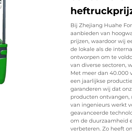
heftruckprij
Bij Zhejiang Huahe Forkl
aanbieden van hoogwaa
prijzen, waardoor wij 
de lokale als de intern
ontworpen om te voldo
van diverse sectoren, 
Met meer dan 40.000 v
een jaarlijkse product
garanderen wij dat onz
producten ontvangen, 
van ingenieurs werkt v
geavanceerde technolo
om de duurzaamheid en 
verbeteren. Zo heeft o