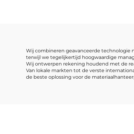
CHINEES HUAHE 4-
J
wiels dieselheftruck
van 3 ton
Wij combineren geavanceerde technologie me
terwijl we tegelijkertijd hoogwaardige man
Wij ontwerpen rekening houdend met de reac
Van lokale markten tot de verste internatio
de beste oplossing voor de materiaalhanteer