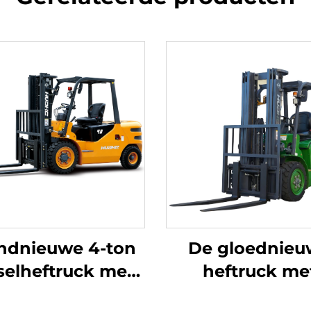
ndnieuwe 4-ton
De gloednieu
selheftruck met
heftruck me
oogwaardige
lithiumbatterij