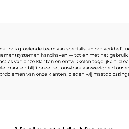
apanse ISUZU-
een capaciteit
motor
drie ton is stan
uitgerust met 
batterij van 80
350 Ah.
t ons groeiende team van specialisten om vorkheftruc
agementsystemen handhaven — tot en met het gebruik va
ties van onze klanten en ontwikkelen tegelijkertijd e
nale markten blijft onze betrouwbare aanwezigheid onv
problemen van onze klanten, bieden wij maatoplossingen