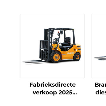
Fabrieksdirecte
Bra
verkoop 2025
die
NIEUW-MERK
h