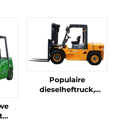
Populaire
dieselheftruck,
nieuwe
we
dieselheftrucks,
t
grote 6-ton
 en
dieselheftruck tegen