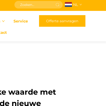
NL
Offerte aanvragen
s
Service
tact
jke waarde met
nde nieuwe