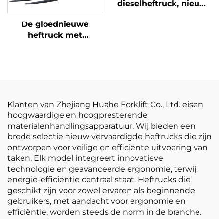
dieselheftruck, nieuwe
dieselheftrucks, grote
De gloednieuwe
6-ton dieselheftruck
heftruck met
tegen de beste prijs
lithiumbatterij en een
capaciteit van drie ton
is standaard uitgerust
met een batterij van
80 V / 350 Ah.
Klanten van Zhejiang Huahe Forklift Co., Ltd. eisen
hoogwaardige en hoogpresterende
materialenhandlingsapparatuur. Wij bieden een
brede selectie nieuw vervaardigde heftrucks die zijn
ontworpen voor veilige en efficiënte uitvoering van
taken. Elk model integreert innovatieve
technologie en geavanceerde ergonomie, terwijl
energie-efficiëntie centraal staat. Heftrucks die
geschikt zijn voor zowel ervaren als beginnende
gebruikers, met aandacht voor ergonomie en
efficiëntie, worden steeds de norm in de branche.