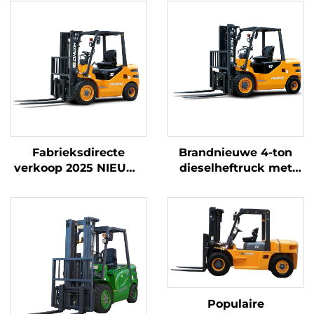
Fabrieksdirecte
Brandnieuwe 4-ton
verkoop 2025 NIEUW-
dieselheftruck met
MERK CHINEES
hoogwaardige
HUAHE 4-wiels
Japanse ISUZU-motor
dieselheftruck van 3
ton
Populaire