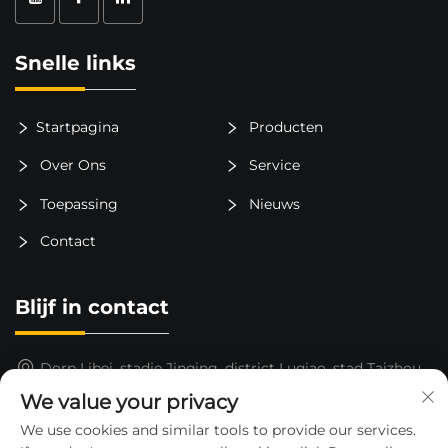
Snelle links
Startpagina
Producten
Over Ons
Service
Toepassing
Nieuws
Contact
Blijf in contact
Dorp Libei, stadje Jinqing, district Luqiao, stad Taizhou,
provincie Zhejiang, China
We value your privacy
15325652000
We use cookies and similar tools to provide our services.