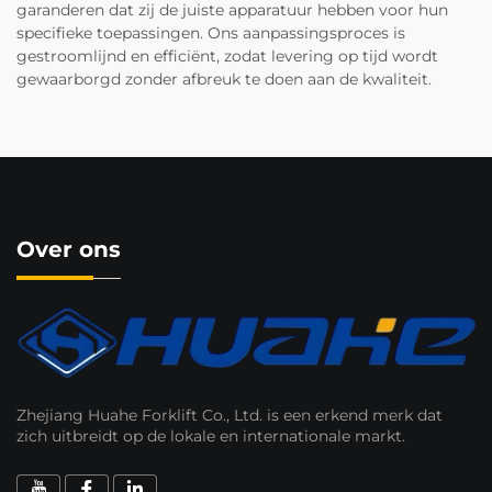
garanderen dat zij de juiste apparatuur hebben voor hun
specifieke toepassingen. Ons aanpassingsproces is
gestroomlijnd en efficiënt, zodat levering op tijd wordt
gewaarborgd zonder afbreuk te doen aan de kwaliteit.
Over ons
Zhejiang Huahe Forklift Co., Ltd. is een erkend merk dat
zich uitbreidt op de lokale en internationale markt.