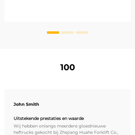
operationele vereisten. Kleine tonnageklasse
heftrucks, die variëren...
100
John Smith
Uitstekende prestaties en waarde
Wij hebben onlangs meerdere gloednieuwe
heftrucks gekocht bij Zhejiang Huahe Forklift Co.,