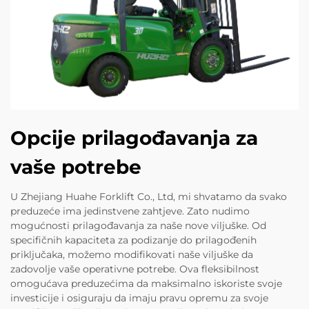
Opcije prilagođavanja za
vaše potrebe
U Zhejiang Huahe Forklift Co., Ltd, mi shvatamo da svako
preduzeće ima jedinstvene zahtjeve. Zato nudimo
mogućnosti prilagođavanja za naše nove viljuške. Od
specifičnih kapaciteta za podizanje do prilagođenih
priključaka, možemo modifikovati naše viljuške da
zadovolje vaše operativne potrebe. Ova fleksibilnost
omogućava preduzećima da maksimalno iskoriste svoje
investicije i osiguraju da imaju pravu opremu za svoje