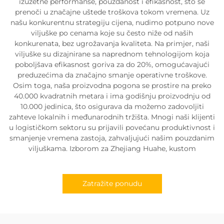
izuzetne performanse, pouzdanost i efikasnost, što se
prenoči u značajne uštede troškova tokom vremena. Uz
našu konkurentnu strategiju cijena, nudimo potpuno nove
viljuške po cenama koje su često niže od naših
konkurenata, bez ugrožavanja kvaliteta. Na primjer, naši
viljuške su dizajnirane sa naprednom tehnologijom koja
poboljšava efikasnost goriva za do 20%, omogućavajući
preduzećima da značajno smanje operativne troškove.
Osim toga, naša proizvodna pogona se prostire na preko
40.000 kvadratnih metara i ima godišnju proizvodnju od
10.000 jedinica, što osigurava da možemo zadovoljiti
zahteve lokalnih i međunarodnih tržišta. Mnogi naši klijenti
u logističkom sektoru su prijavili povećanu produktivnost i
smanjenje vremena zastoja, zahvaljujući našim pouzdanim
viljuškama. Izborom za Zhejiang Huahe, kustom
Zatražite ponudu