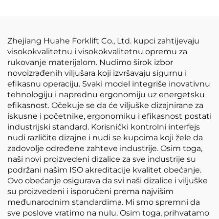
baterijom od
80V/350Ah.
Zhejiang Huahe Forklift Co., Ltd. kupci zahtijevaju
visokokvalitetnu i visokokvalitetnu opremu za
rukovanje materijalom. Nudimo širok izbor
novoizrađenih viljušara koji izvršavaju sigurnu i
efikasnu operaciju. Svaki model integriše inovativnu
tehnologiju i naprednu ergonomiju uz energetsku
efikasnost. Očekuje se da će viljuške dizajnirane za
iskusne i početnike, ergonomiku i efikasnost postati
industrijski standard. Korisnički kontrolni interfejs
nudi različite dizajne i nudi se kupcima koji žele da
zadovolje određene zahteve industrije. Osim toga,
naši novi proizvedeni dizalice za sve industrije su
podržani našim ISO akreditacije kvalitet obećanje.
Ovo obećanje osigurava da svi naši dizalice i viljuške
su proizvedeni i isporučeni prema najvišim
međunarodnim standardima. Mi smo spremni da
sve poslove vratimo na nulu. Osim toga, prihvatamo