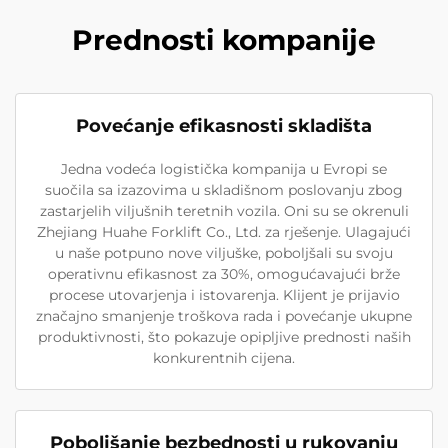
Prednosti kompanije
Povećanje efikasnosti skladišta
Jedna vodeća logistička kompanija u Evropi se
suočila sa izazovima u skladišnom poslovanju zbog
zastarjelih viljušnih teretnih vozila. Oni su se okrenuli
Zhejiang Huahe Forklift Co., Ltd. za rješenje. Ulagajući
u naše potpuno nove viljuške, poboljšali su svoju
operativnu efikasnost za 30%, omogućavajući brže
procese utovarjenja i istovarenja. Klijent je prijavio
značajno smanjenje troškova rada i povećanje ukupne
produktivnosti, što pokazuje opipljive prednosti naših
konkurentnih cijena.
Poboljšanje bezbednosti u rukovanju