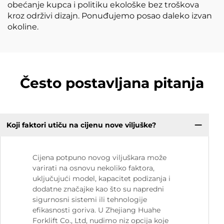
obećanje kupca i politiku ekološke bez troškova
kroz održivi dizajn. Ponuđujemo posao daleko izvan
okoline.
Često postavljana pitanja
Koji faktori utiču na cijenu nove viljuške?
Cijena potpuno novog viljuškara može
varirati na osnovu nekoliko faktora,
uključujući model, kapacitet podizanja i
dodatne značajke kao što su napredni
sigurnosni sistemi ili tehnologije
efikasnosti goriva. U Zhejiang Huahe
Forklift Co., Ltd, nudimo niz opcija koje