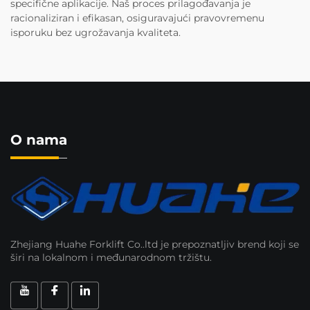
specifične aplikacije. Naš proces prilagođavanja je
racionaliziran i efikasan, osiguravajući pravovremenu
isporuku bez ugrožavanja kvaliteta.
O nama
Zhejiang Huahe Forklift Co..ltd je prepoznatljiv brend koji se
širi na lokalnom i međunarodnom tržištu.