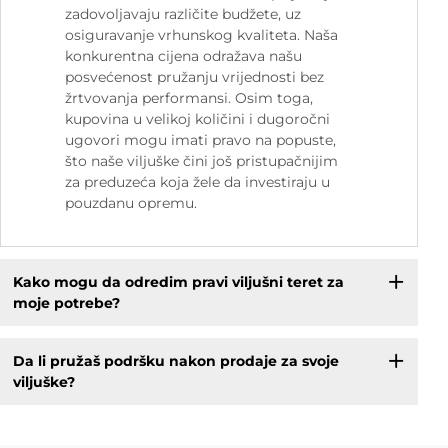
zadovoljavaju različite budžete, uz
osiguravanje vrhunskog kvaliteta. Naša
konkurentna cijena odražava našu
posvećenost pružanju vrijednosti bez
žrtvovanja performansi. Osim toga,
kupovina u velikoj količini i dugoročni
ugovori mogu imati pravo na popuste,
što naše viljuške čini još pristupačnijim
za preduzeća koja žele da investiraju u
pouzdanu opremu.
Kako mogu da odredim pravi viljušni teret za
moje potrebe?
Da li pružaš podršku nakon prodaje za svoje
viljuške?