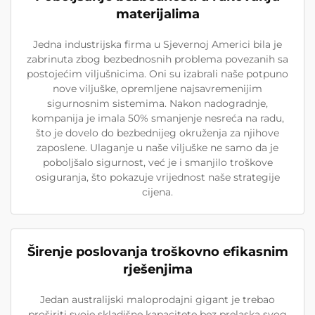
materijalima
Jedna industrijska firma u Sjevernoj Americi bila je
zabrinuta zbog bezbednosnih problema povezanih sa
postojećim viljušnicima. Oni su izabrali naše potpuno
nove viljuške, opremljene najsavremenijim
sigurnosnim sistemima. Nakon nadogradnje,
kompanija je imala 50% smanjenje nesreća na radu,
što je dovelo do bezbednijeg okruženja za njihove
zaposlene. Ulaganje u naše viljuške ne samo da je
poboljšalo sigurnost, već je i smanjilo troškove
osiguranja, što pokazuje vrijednost naše strategije
cijena.
Širenje poslovanja troškovno efikasnim
rješenjima
Jedan australijski maloprodajni gigant je trebao
proširiti svoje skladišne kapacitete bez prelaska svog