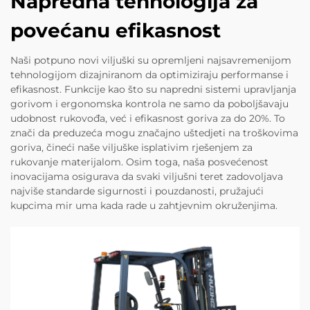
Napredna tehnologija za
povećanu efikasnost
Naši potpuno novi viljuški su opremljeni najsavremenijom
tehnologijom dizajniranom da optimiziraju performanse i
efikasnost. Funkcije kao što su napredni sistemi upravljanja
gorivom i ergonomska kontrola ne samo da poboljšavaju
udobnost rukovođa, već i efikasnost goriva za do 20%. To
znači da preduzeća mogu značajno uštedjeti na troškovima
goriva, čineći naše viljuške isplativim rješenjem za
rukovanje materijalom. Osim toga, naša posvećenost
inovacijama osigurava da svaki viljušni teret zadovoljava
najviše standarde sigurnosti i pouzdanosti, pružajući
kupcima mir uma kada rade u zahtjevnim okruženjima.