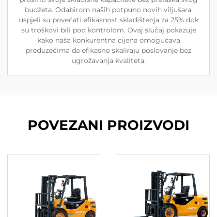
budžeta. Odabirom naših potpuno novih viljušara,
uspjeli su povećati efikasnost skladištenja za 25% dok
su troškovi bili pod kontrolom. Ovaj slučaj pokazuje
kako naša konkurentna cijena omogućava
preduzećima da efikasno skaliraju poslovanje bez
ugrožavanja kvaliteta.
POVEZANI PROIZVODI