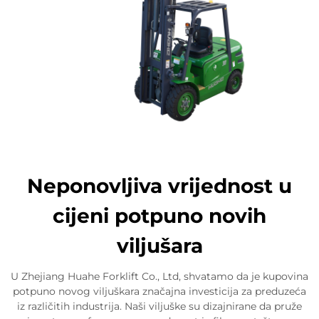
Neponovljiva vrijednost u
cijeni potpuno novih
viljušara
U Zhejiang Huahe Forklift Co., Ltd, shvatamo da je kupovina
potpuno novog viljuškara značajna investicija za preduzeća
iz različitih industrija. Naši viljuške su dizajnirane da pruže