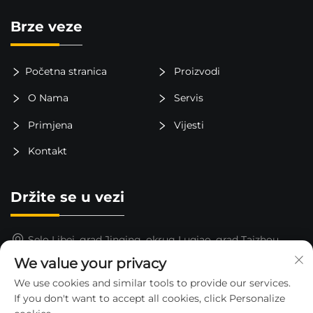
Brze veze
Početna stranica
Proizvodi
O Nama
Servis
Primjena
Vijesti
Kontakt
Držite se u vezi
Selo Libei, grad Jinqing, okrug Luqiao, grad Taizhou,
provincija Zhejiang, Kina
We value your privacy
15325652000
We use cookies and similar tools to provide our services.
If you don't want to accept all cookies, click Personalize
[email protected]