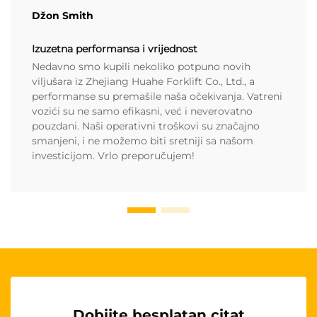
Džon Smith
Izuzetna performansa i vrijednost
Nedavno smo kupili nekoliko potpuno novih
viljušara iz Zhejiang Huahe Forklift Co., Ltd., a
performanse su premašile naša očekivanja. Vatreni
vozići su ne samo efikasni, već i neverovatno
pouzdani. Naši operativni troškovi su značajno
smanjeni, i ne možemo biti sretniji sa našom
investicijom. Vrlo preporučujem!
Dobijte besplatan citat