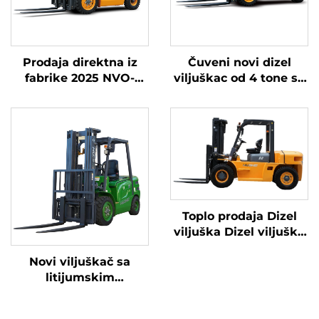
Prodaja direktna iz
Čuveni novi dizel
fabrike 2025 NVO-
viljuškac od 4 tone sa
BRAND KINA HUAHE 4
visokokvalitetnim
Wheel Kineski 3ton
japanskim ISUZU
Diesel Forklift
motorom
Toplo prodaja Dizel
viljuška Dizel viljuške
Novi 6 tona Veliki dizel
Novi viljuškač sa
viljuški cijene
litijumskim
akumulatorom je
standardno opremljen