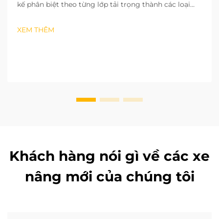
kế phân biệt theo từng lớp tải trọng thành các loại
nhỏ, trung bình và lớn; mỗi loại có thiết kế riêng phù
hợp với yêu cầu vận hành. Các xe nâng thuộc lớp tải
XEM THÊM
trọng nhỏ có phạm vi...
Khách hàng nói gì về các xe
nâng mới của chúng tôi