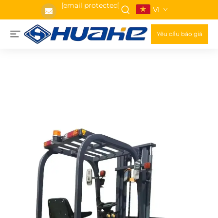
[email protected]
VI
Yêu cầu báo giá