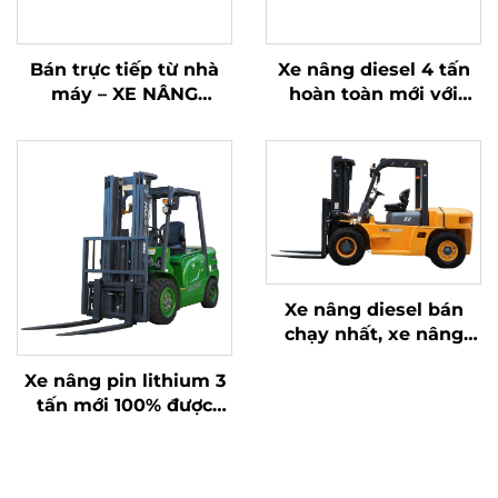
Bán trực tiếp từ nhà
Xe nâng diesel 4 tấn
máy – XE NÂNG
hoàn toàn mới với
DIESEL 3 TẤN BỐN
động cơ ISUZU Nhật
BÁNH THƯƠNG HIỆU
Bản chất lượng cao
MỚI NĂM 2025 CỦA
HUAHE TRUNG QUỐC
Xe nâng diesel bán
chạy nhất, xe nâng
diesel mới, xe nâng
Xe nâng pin lithium 3
diesel lớn 6 tấn với giá
tấn mới 100% được
tốt nhất
trang bị tiêu chuẩn pin
80V/350Ah.