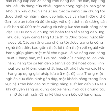
hào cung cấp các Xe nâng mới hàng đầu để bán, đáp ứng
nhu cầu đa dạng của nhiều ngành công nghiệp, bao gồm
kho vận, xây dựng và hậu cần. Các xe nâng của chúng tôi
được thiết kế nhằm nâng cao hiệu quả vận hành đồng thời
đảm bảo an toàn và độ tin cậy. Với diện tích nhà xưởng sản
xuất hơn 40.000 mét vuông và năng lực sản xuất hàng năm
đạt 10.000 đơn vị, chúng tôi hoàn toàn sẵn sàng đáp ứng
nhu cầu ngày càng tăng từ cả thị trường trong nước lẫn
quốc tế. Các xe nâng của chúng tôi được trang bị công
nghệ tiên tiến, bao gồm thiết kế thân thiện với người vận
hành giúp giảm mệt mỏi cho người lái và nâng cao năng
suất. Chẳng hạn, mẫu xe mới nhất của chúng tôi có khả
năng nâng tối đa lên đến 5 tấn và có thể hoạt động linh
hoạt trong không gian chật hẹp, rất phù hợp với các kho
hàng áp dụng giải pháp lưu trữ mật độ cao. Trong một
nghiên cứu điển hình gần đây, một khách hàng trong lĩnh
vực hậu cần báo cáo mức tăng năng suất lên đến 30% sau
khi chuyển sang sử dụng các Xe nâng mới của chúng tôi,
nhờ đó rút ngắn đáng kể thời gian bốc dỡ hàng hóa.