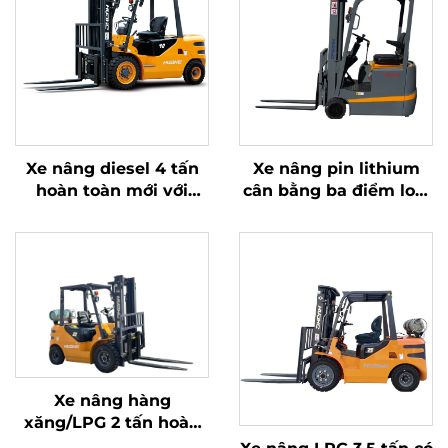
Xe nâng diesel 4 tấn
Xe nâng pin lithium
hoàn toàn mới với
cân bằng ba điểm loại
động cơ ISUZU Nhật
1,0 tấn, sản xuất tại
Bản chất lượng cao
Trung Quốc, giá cả
hợp lý
Xe nâng hàng
xăng/LPG 2 tấn hoàn
toàn mới sản xuất tại