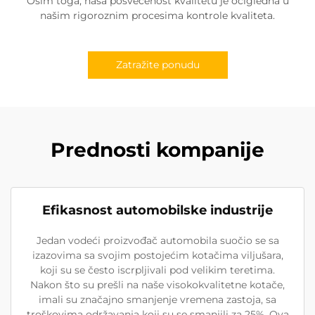
Osim toga, naša posvećenost kvalitetu je očigledna u
našim rigoroznim procesima kontrole kvaliteta.
Zatražite ponudu
Prednosti kompanije
Efikasnost automobilske industrije
Jedan vodeći proizvođač automobila suočio se sa
izazovima sa svojim postojećim kotačima viljušara,
koji su se često iscrpljivali pod velikim teretima.
Nakon što su prešli na naše visokokvalitetne kotače,
imali su značajno smanjenje vremena zastoja, sa
troškovima održavanja koji su se smanjili za 25%. Ova