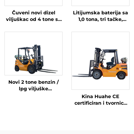
Čuveni novi dizel
Litijumska baterija sa
viljuškac od 4 tone sa
1,0 tona, tri tačke,
visokokvalitetnim
izbalansirana
japanskim ISUZU
litijumska baterija,
motorom
napravljena u Kini, je
razumno cijenjena.
Novi 2 tone benzin /
lpg viljuške
napravljene u Kini sa
Kina Huahe CE
pristupačnim
certificiran i tvornica
cijenama
direktna prodaja od
3,5 tona lpg viljuškara