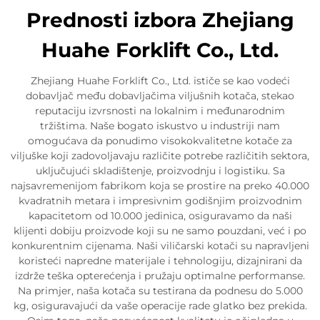
Prednosti izbora Zhejiang
Huahe Forklift Co., Ltd.
Zhejiang Huahe Forklift Co., Ltd. ističe se kao vodeći
dobavljač među dobavljačima viljušnih kotača, stekao
reputaciju izvrsnosti na lokalnim i međunarodnim
tržištima. Naše bogato iskustvo u industriji nam
omogućava da ponudimo visokokvalitetne kotače za
viljuške koji zadovoljavaju različite potrebe različitih sektora,
uključujući skladištenje, proizvodnju i logistiku. Sa
najsavremenijom fabrikom koja se prostire na preko 40.000
kvadratnih metara i impresivnim godišnjim proizvodnim
kapacitetom od 10.000 jedinica, osiguravamo da naši
klijenti dobiju proizvode koji su ne samo pouzdani, već i po
konkurentnim cijenama. Naši viličarski kotači su napravljeni
koristeći napredne materijale i tehnologiju, dizajnirani da
izdrže teška opterećenja i pružaju optimalne performanse.
Na primjer, naša kotača su testirana da podnesu do 5.000
kg, osiguravajući da vaše operacije rade glatko bez prekida.