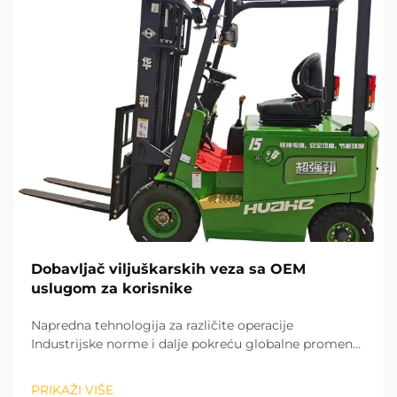
Dobavljač viljuškarskih veza sa OEM
uslugom za korisnike
Napredna tehnologija za različite operacije
Industrijske norme i dalje pokreću globalne promene
u industriji rukovanja materijalima. Vrtljači sa
litijumskim baterijama se brzo punjaju i nemaju
PRIKAŽI VIŠE