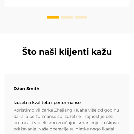
emisiju, što ih čini idealnim za zatvoreni skladište ili...
Što naši klijenti kažu
Džon Smith
Izuzetna kvaliteta i performanse
Koristimo viličarke Zhejiang Huahe više od godinu
dana, a performanse su izuzetne. Trajnost je bez
premca, i vidjeli smo značajno smanjenje troškova
održavanja. Naše operacije su glatke nego ikada!