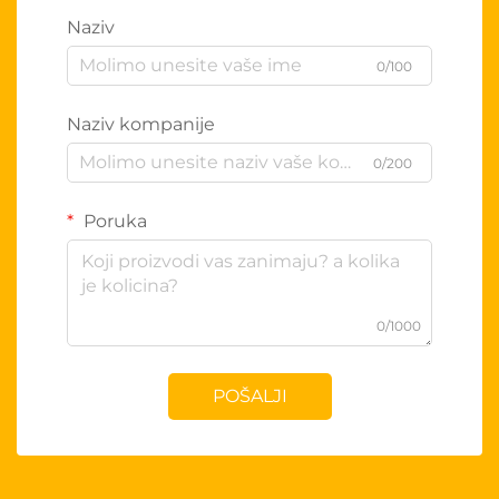
Naziv
0/100
Naziv kompanije
0/200
Poruka
0/1000
POŠALJI