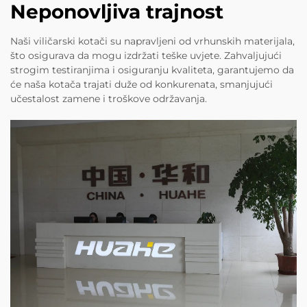
Neponovljiva trajnost
Naši viličarski kotači su napravljeni od vrhunskih materijala,
što osigurava da mogu izdržati teške uvjete. Zahvaljujući
strogim testiranjima i osiguranju kvaliteta, garantujemo da
će naša kotača trajati duže od konkurenata, smanjujući
učestalost zamene i troškove održavanja.