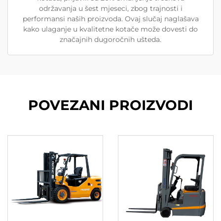
održavanja u šest mjeseci, zbog trajnosti i
performansi naših proizvoda. Ovaj slučaj naglašava
kako ulaganje u kvalitetne kotače može dovesti do
značajnih dugoročnih ušteda.
POVEZANI PROIZVODI