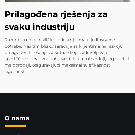
Prilagođena rješenja za
svaku industriju
Razumijemo da različite industrije imaju jedinstvene
potrebe. Naš tim blisko sarađuje sa klijentima na razvoju
prilagođenih rešenja za kotače koja zadovoljavaju
specifične operativne zahteve, bilo u proizvodnji, logistici ili
maloprodaji, osiguravajući maksimalnu efikasnost i
sigurnost.
O nama