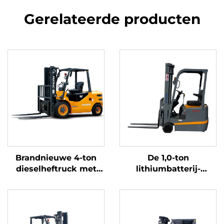
Gerelateerde producten
Brandnieuwe 4-ton
De 1,0-ton
dieselheftruck met
lithiumbatterij-
hoogwaardige
driepuntsbalansheftruc
Japanse ISUZU-motor
met lithiumbatterij,
vervaardigd in China,
is redelijk geprijsd