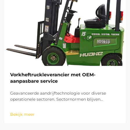
Vorkheftruckleverancier met OEM-
aanpasbare service
Geavanceerde aandrijftechnologie voor diverse
operationele sectoren. Sectornormen blijven
wereldwijde veranderingen in de
materiaalhantechnieksector stimuleren.
Bekijk meer
Lithiumbatterij-vorkheftrucks laden snel op en
produceren geen emissies, waardoor ze ideaal zijn
voor gesloten binnenmagazijnen...