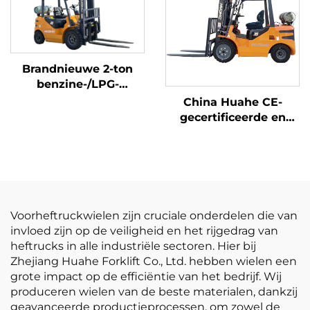
Brandnieuwe 2-ton
benzine-/LPG-
heftrucks gemaakt in
China Huahe CE-
China tegen
gecertificeerde en
betaalbare prijzen
directe
fabrieksverkoop van
3,5-ton LPG-heftrucks
Voorheftruckwielen zijn cruciale onderdelen die van
invloed zijn op de veiligheid en het rijgedrag van
heftrucks in alle industriële sectoren. Hier bij
Zhejiang Huahe Forklift Co., Ltd. hebben wielen een
grote impact op de efficiëntie van het bedrijf. Wij
produceren wielen van de beste materialen, dankzij
geavanceerde productieprocessen, om zowel de