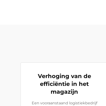
Verhoging van de
efficiëntie in het
magazijn
Een vooraanstaand logistiekbedrijf