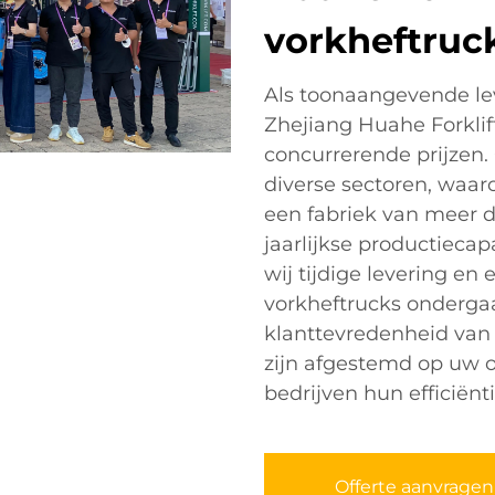
vorkheftruc
Als toonaangevende lev
Zhejiang Huahe Forklif
concurrerende prijzen.
diverse sectoren, waaro
een fabriek van meer 
jaarlijkse productieca
wij tijdige levering en
vorkheftrucks onderga
klanttevredenheid van
zijn afgestemd op uw 
bedrijven hun efficiën
Offerte aanvragen