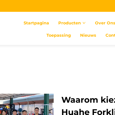
Startpagina
Producten
Over On
Toepassing
Nieuws
Con
Waarom kiez
Huahe Forkli