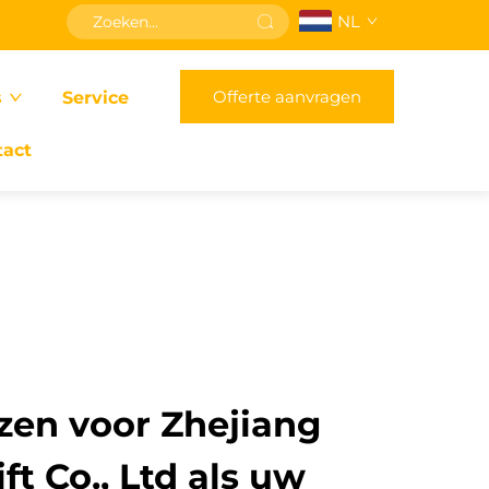
NL
Offerte aanvragen
s
Service
tact
en voor Zhejiang
ft Co., Ltd als uw