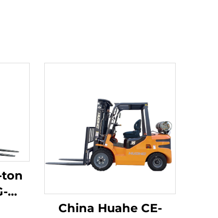
-ton
G-
aakt
China Huahe CE-