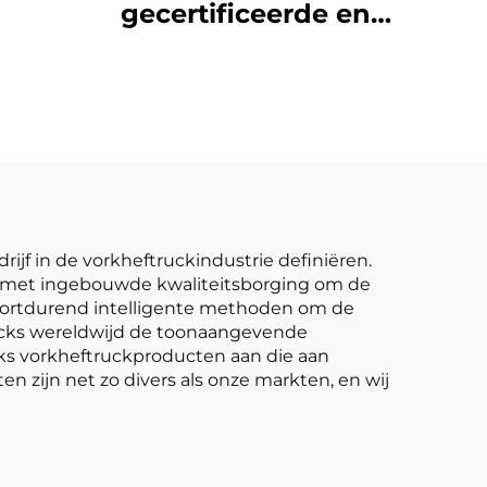
en
gecertificeerde en
jzen
directe
fabrieksverkoop van
3,5-ton LPG-
heftrucks
rijf in de vorkheftruckindustrie definiëren.
ën met ingebouwde kwaliteitsborging om de
voortdurend intelligente methoden om de
ucks wereldwijd de toonaangevende
eks vorkheftruckproducten aan die aan
n zijn net zo divers als onze markten, en wij