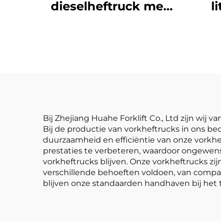
dieselheftruck met
l
hoogwaardige
drie
Japanse ISUZU-
met
motor
verv
is 
Bij Zhejiang Huahe Forklift Co., Ltd zijn wij 
Bij de productie van vorkheftrucks in ons b
duurzaamheid en efficiëntie van onze vorkh
prestaties te verbeteren, waardoor ongewe
vorkheftrucks blijven. Onze vorkheftrucks z
verschillende behoeften voldoen, van compact
blijven onze standaarden handhaven bij het