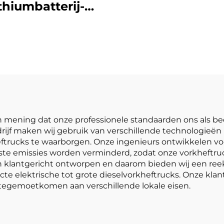
in China teg
ithiumbatterij-
betaalbare pri
puntsbalansheftruck
 lithiumbatterij,
aardigd in China,
redelijk geprijsd
van mening dat onze professionele standaarden ons als bed
edrijf maken wij gebruik van verschillende technologie
eftrucks te waarborgen. Onze ingenieurs ontwikkelen 
nste emissies worden verminderd, zodat onze vorkheftr
ijn klantgericht ontworpen en daarom bieden wij een re
e elektrische tot grote dieselvorkheftrucks. Onze klante
 tegemoetkomen aan verschillende lokale eisen.