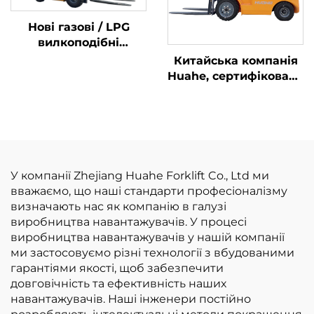
Нові газові / LPG
вилкоподібні
навантажувачі вагою
Китайська компанія
2 тонни, виготовлені
Huahe, сертифікована
в Китаї, за
за стандартом CE:
доступними цінами
прямі заводські
продажі
вилкоподібних
навантажувачів на
зрідженому
У компанії Zhejiang Huahe Forklift Co., Ltd ми
нафтовому газі
вважаємо, що наші стандарти професіоналізму
вантажопідйомністю
визначають нас як компанію в галузі
3,5 т
виробництва навантажувачів. У процесі
виробництва навантажувачів у нашій компанії
ми застосовуємо різні технології з вбудованими
гарантіями якості, щоб забезпечити
довговічність та ефективність наших
навантажувачів. Наші інженери постійно