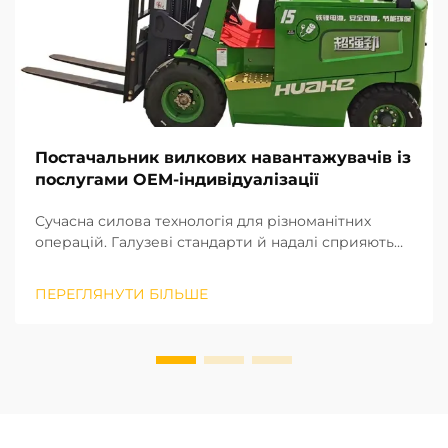
Постачальник вилкових навантажувачів із
послугами OEM-індивідуалізації
Сучасна силова технологія для різноманітних
операцій. Галузеві стандарти й надалі сприяють
глобальним змінам у галузі обладнання для
переміщення вантажів. Навантажувачі з літій-
ПЕРЕГЛЯНУТИ БІЛЬШЕ
іонними акумуляторами швидко заряджаються та
не виділяють шкідливих викидів, що робить їх
ідеальними для закритих внутрішніх складських
приміщень...