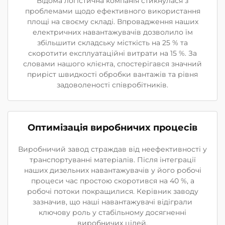
Відома логістична компанія стикнулася з
проблемами щодо ефективного використання
площі на своєму складі. Впровадження наших
електричних навантажувачів дозволило їм
збільшити складську місткість на 25 % та
скоротити експлуатаційні витрати на 15 %. За
словами нашого клієнта, спостерігався значний
приріст швидкості обробки вантажів та рівня
задоволеності співробітників.
Оптимізація виробничих процесів
Виробничий завод страждав від неефективності у
транспортуванні матеріалів. Після інтеграції
наших дизельних навантажувачів у його робочі
процеси час простою скоротився на 40 %, а
робочі потоки покращилися. Керівник заводу
зазначив, що наші навантажувачі відіграли
ключову роль у стабільному досягненні
виробничих цілей.