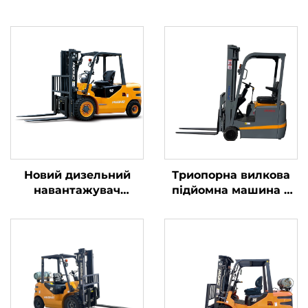
Новий дизельний
Триопорна вилкова
навантажувач
підйомна машина з
вантажопідйомністю
літієвою батареєю
4 тонни з
вагою 1,0 тонни,
високоякісним
вироблена в Китаї, за
японським двигуном
розумною ціною
ISUZU