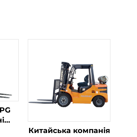
LPG
і
чі
Китайська компанія