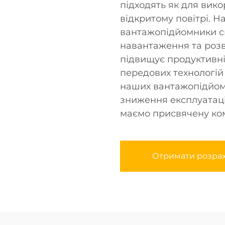
підходять як для вико
відкритому повітрі. Н
вантажопідйомники с
навантаження та розв
підвищує продуктивніс
передових технологій
наших вантажопідйом
зниження експлуатаці
маємо присвячену ком
Отримати розра