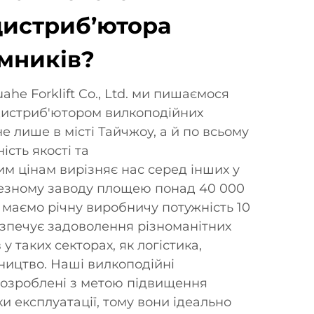
дистриб’ютора
мників?
ahe Forklift Co., Ltd. ми пишаємося
дистриб'ютором вилкоподійних
 лише в місті Тайчжоу, а й по всьому
ість якості та
 цінам вирізняє нас серед інших у
чезному заводу площею понад 40 000
 маємо річну виробничу потужність 10
зпечує задоволення різноманітних
у таких секторах, як логістика,
ництво. Наші вилкоподійні
озроблені з метою підвищення
и експлуатації, тому вони ідеально