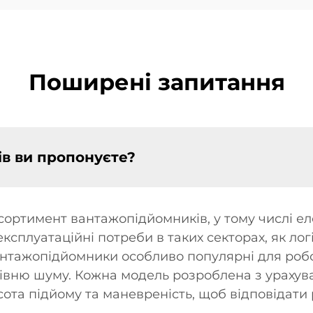
Поширені запитання
ів ви пропонуєте?
ртимент вантажопідйомників, у тому числі елек
експлуатаційні потреби в таких секторах, як лог
вантажопідйомники особливо популярні для роб
івню шуму. Кожна модель розроблена з урахув
сота підйому та маневреність, щоб відповідати