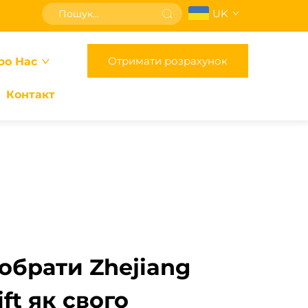
UK
Отримати розрахунок
ро Нас
Контакт
обрати Zhejiang
ft як свого