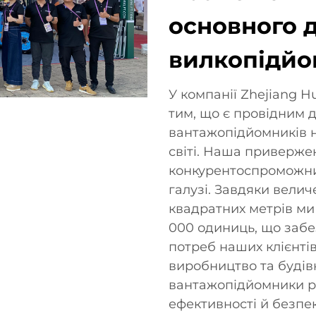
основного 
вилкопідйо
У компанії Zhejiang Hu
тим, що є провідним 
вантажопідйомників не
світі. Наша привержен
конкурентоспроможним
галузі. Завдяки вели
квадратних метрів ми
000 одиниць, що забе
потреб наших клієнтів 
виробництво та будів
вантажопідйомники р
ефективності й безпек