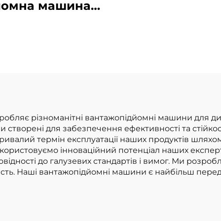
вагою 2 тонн
йомна машина з
виготовлені в К
ієвою батареєю
за доступни
гою 1,0 тонни,
цінами
облена в Китаї,
розумною ціною
d виробляє різноманітні вантажопідйомні машини для 
и створені для забезпечення ефективності та стійкос
ивалий термін експлуатації наших продуктів шляхом
ористовуємо інноваційний потенціал наших експертн
овідності до галузевих стандартів і вимог. Ми розро
ність. Наші вантажопідйомні машини є найбільш пер