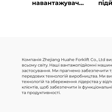
навантажувач
під
вантажопідйомністю
літ
4 тонни з
ва
високоякісним
вир
японським
за 
двигуном ISUZU
Компанія Zhejiang Huahe Forklift Co., Lt
всьому світу. Наші вантажопідйомні машин
застосування. Ми прагнемо забезпечити тр
передових технологій виробництва. Ми вик
технологій та збереження лідерства у відп
клієнтів, щоб забезпечити їх функціональ
та продуктивності.