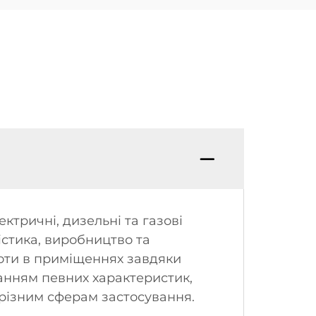
тричні, дизельні та газові
істика, виробництво та
оти в приміщеннях завдяки
анням певних характеристик,
 різним сферам застосування.