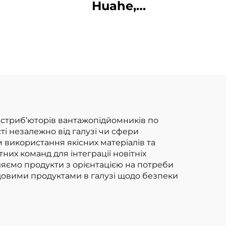
и,
Huahe,
итаї,
сертифікована за
ми
стандартом CE:
прямі заводські
продажі
вилкоподібних
навантажувачів на
зрідженому
дистриб’юторів вантажопідйомників по
ті незалежно від галузі чи сфери
нафтовому газі
 використання якісних матеріалів та
вантажопідйомністю
их команд для інтеграції новітніх
бляємо продукти з орієнтацією на потреби
3,5 т
едовими продуктами в галузі щодо безпеки