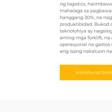
ng logistics, halimbaw
mahalaga sa pagbawas 
hanggang 30%, na nag
produktibidad. Bukod 
teknolohiya ay nagsis
aming mga forklift, n
operasyonal na gasto
ang isang nakatuon na
Kumuha ng Quot