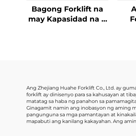
Bagong Forklift na
A
may Kapasidad na 4
F
tonelada na
Ta
kumukuha ng
Bal
kuryente mula sa
B
diesel, na may
Kapa
mataas na kalidad
na 
na Hapones na
ay 
motor ng ISUZU
Ang Zhejiang Huahe Forklift Co., Ltd. ay guma
forklift ay dinisenyo para sa kahusayan at 
matatag sa haba ng panahon sa pamamagita
Ginagamit namin ang inobasyon ng aming m
pangunguna sa mga pamantayan at kinakail
mapabuti ang kanilang kakayahan. Ang aming 