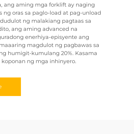
a, ang aming mga forklift ay naging
ng oras sa paglo-load at pag-unload
dudulot ng malakiang pagtaas sa
dito, ang aming advanced na
iguradong enerhiya-episyente ang
a maaaring magdulot ng pagbawas sa
s ng humigit-kumulang 20%. Kasama
 koponan ng mga inhinyero.
e