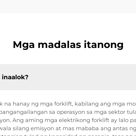
Mga madalas itanong
 inaalok?
na hanay ng mga forklift, kabilang ang mga model
pangangailangan sa operasyon sa mga sektor tulad
n. Ang aming mga elektrikong forklift ay lalo p
l wala silang emisyon at mas mababa ang antas n