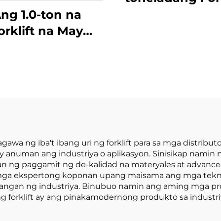
na kumakain 
ng 1.0-ton na
Gasolina / LPG
orklift na May
gawa sa Tsina
tlong Punto ng
may abot-kay
anseng Lithium
presyo
attery at May
sidad na 1.0 Ton
Ginawa sa Tsina
may Makatwirang
Presyo
gawa ng iba't ibang uri ng forklift para sa mga distribu
tibay anuman ang industriya o aplikasyon. Sinisikap nam
n ng paggamit ng de-kalidad na materyales at advanc
ga ekspertong koponan upang maisama ang mga teknolo
angan ng industriya. Binubuo namin ang aming mga pr
forklift ay ang pinakamodernong produkto sa industriya