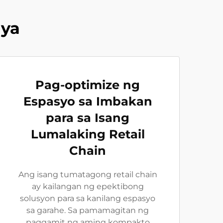
ya
Pag-optimize ng
Espasyo sa Imbakan
para sa Isang
Lumalaking Retail
Chain
Ang isang tumatagong retail chain
ay kailangan ng epektibong
solusyon para sa kanilang espasyo
sa garahe. Sa pamamagitan ng
paggamit ng aming kompakto