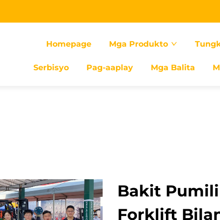
Homepage
Mga Produkto
Tungk
Serbisyo
Pag-aaplay
Mga Balita
M
Bakit Pumil
Forklift Bila