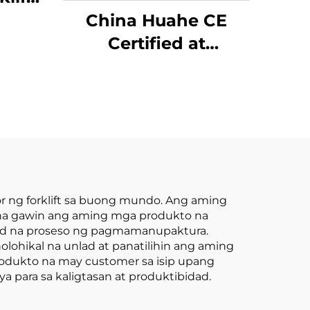
ng
China Huahe CE
 na
Certified at
 na
Direktang
ang
Pagbebenta mula sa
Pabrika ng 3.5-ton
na LPG Forklift
tor ng forklift sa buong mundo. Ang aming
in na gawin ang aming mga produkto na
ed na proseso ng pagmamanupaktura.
hikal na unlad at panatilihin ang aming
odukto na may customer sa isip upang
 para sa kaligtasan at produktibidad.