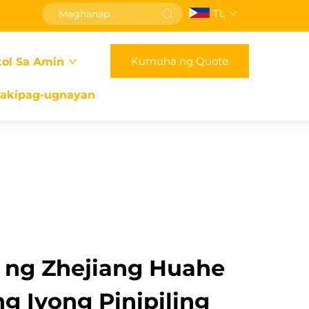
TL
Kumuha ng Quote
ol Sa Amin
akipag-ugnayan
i ng Zhejiang Huahe
ng Iyong Pinipiling