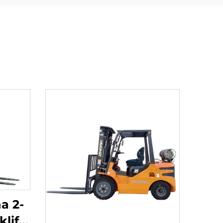
a 2-
lift