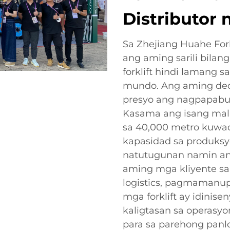
Distributor 
Sa Zhejiang Huahe Fork
ang aming sarili bila
forklift hindi lamang s
mundo. Ang aming dedi
presyo ang nagpapabuk
Kasama ang isang mal
sa 40,000 metro kuwa
kapasidad sa produksy
natutugunan namin an
aming mga kliyente sa 
logistics, pagmamanup
mga forklift ay idini
kaligtasan sa operasyo
para sa parehong panl