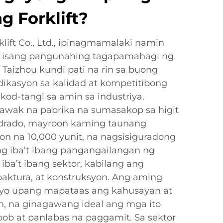
ng Forklift?
lift Co., Ltd., ipinagmamalaki namin
ng isang pangunahing tagapamahagi ng
a Taizhou kundi pati na rin sa buong
kasyon sa kalidad at kompetitibong
od-tangi sa amin sa industriya.
awak na pabrika na sumasakop sa higit
drado, mayroon kaming taunang
on na 10,000 yunit, na nagsisiguradong
g iba’t ibang pangangailangan ng
iba’t ibang sektor, kabilang ang
aktura, at konstruksyon. Ang aming
senyo upang mapataas ang kahusayan at
n, na ginagawang ideal ang mga ito
oob at panlabas na paggamit. Sa sektor