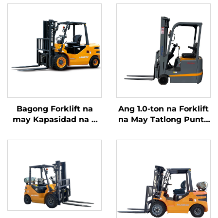
Bagong Forklift na
Ang 1.0-ton na Forklift
may Kapasidad na 4
na May Tatlong Punto
tonelada na
ng Balanseng Lithium
kumukuha ng
Battery at May
kuryente mula sa
Kapasidad na 1.0 Ton
diesel, na may mataas
na Ginawa sa Tsina ay
na kalidad na Hapones
may Makatwirang
na motor ng ISUZU
Presyo