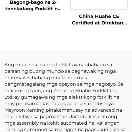
Bagong-bago na 2-
toneladang Forklift na
kumakain ng Gasolina
China Huahe CE
/ LPG na gawa sa
Certified at Direktang
Tsina na may abot-
Pagbebenta mula sa
kayang presyo
Pabrika ng 3.5-ton na
LPG Forklift
Ang mga elektrikong forklift ay nagbabago sa
paraan ng buong mundo sa paghawak ng mga
materyales habang dinala ang mas
pangmatagalang mga opsyon sa mga negosyo. Sa
maraming taon, ang Zhejiang Huahe Forklift Co.,
Ltd. ay gumagawa ng mga elektrikong forklift na
may pinakamataas na paggalang sa industriya.
Mayroon kaming pinakamahusay na advanced na
teknolohiya sa pagmamanufacture kasama ang
mga assembly na kahit automated na. Kailangan
naming sumunod sa mahigpit na pagsusuri para sa