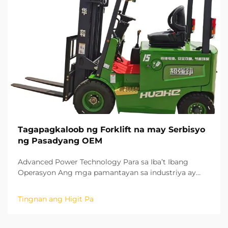
Tagapagkaloob ng Forklift na may Serbisyo
ng Pasadyang OEM
Advanced Power Technology Para sa Iba’t Ibang
Operasyon Ang mga pamantayan sa industriya ay
patuloy na nagpapadala ng pandaigdigang
pagbabago sa industriya ng material handling. Ang
Tingnan ang Higit Pa
mga forklift na may lithium battery ay mabilis na
napupuno at walang emissions, kaya ito ay perpekto
para sa saradong indoor warehouse o...