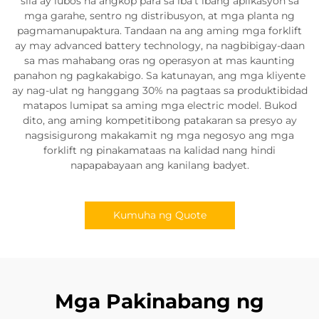
sila ay lubos na angkop para sa iba’t ibang aplikasyon sa
mga garahe, sentro ng distribusyon, at mga planta ng
pagmamanupaktura. Tandaan na ang aming mga forklift
ay may advanced battery technology, na nagbibigay-daan
sa mas mahabang oras ng operasyon at mas kaunting
panahon ng pagkakabigo. Sa katunayan, ang mga kliyente
ay nag-ulat ng hanggang 30% na pagtaas sa produktibidad
matapos lumipat sa aming mga electric model. Bukod
dito, ang aming kompetitibong patakaran sa presyo ay
nagsisigurong makakamit ng mga negosyo ang mga
forklift ng pinakamataas na kalidad nang hindi
napapabayaan ang kanilang badyet.
Kumuha ng Quote
Mga Pakinabang ng