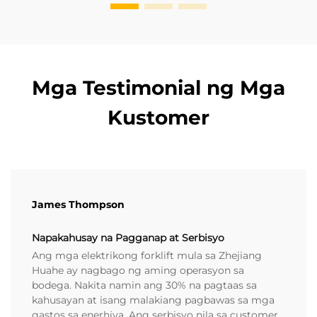
Mga Testimonial ng Mga
Kustomer
James Thompson
Napakahusay na Pagganap at Serbisyo
Ang mga elektrikong forklift mula sa Zhejiang
Huahe ay nagbago ng aming operasyon sa
bodega. Nakita namin ang 30% na pagtaas sa
kahusayan at isang malakiang pagbawas sa mga
gastos sa enerhiya. Ang serbisyo nila sa customer