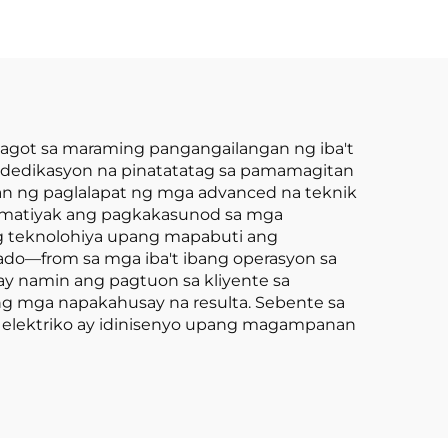
Pabrika ng 3.5-ton
na LPG Forklift
asagot sa maraming pangangailangan ng iba't
 dedikasyon na pinatatatag sa pamamagitan
an ng paglalapat ng mga advanced na teknik
ng matiyak ang pagkakasunod sa mga
g teknolohiya upang mapabuti ang
ado—from sa mga iba't ibang operasyon sa
y namin ang pagtuon sa kliyente sa
g mga napakahusay na resulta. Sebente sa
a elektriko ay idinisenyo upang magampanan