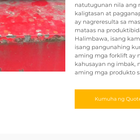
natutugunan nila ang
kaligtasan at paggana
ay nagreresulta sa ma
mataas na produktibid
Halimbawa, isang kama
isang pangunahing ku
aming mga forklift ay 
kahusayan ng imbak, n
aming mga produkto s
Kumuha ng Quot