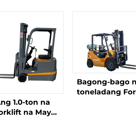
Bagong-bago n
toneladang Fork
na kumakain 
ng 1.0-ton na
Gasolina / LPG
orklift na May
gawa sa Tsina
tlong Punto ng
may abot-kay
anseng Lithium