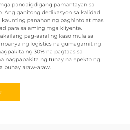
 mga pandaigdigang pamantayan sa
p. Ang ganitong dedikasyon sa kalidad
s kaunting panahon ng paghinto at mas
ad para sa aming mga kliyente.
kailang pag-aaral ng kaso mula sa
mpanya ng logistics na gumagamit ng
nagpakita ng 30% na pagtaas sa
a nagpapakita ng tunay na epekto ng
a buhay araw-araw.
e