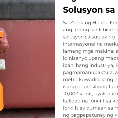
Solusyon sa 
Sa Zhejiang Huahe Fork
ang aming sarili bila
solusyon sa suplay ng 
internasyonal na merka
lamang mga makina; si
idinisenyo upang mapa
iba’t ibang industriya,
pagmamanupaktura, at 
metro kuwadrado ng e
isang impresibong tau
10,000 yunit, tiyak na
kalidad na forklift sa
forklift ay dumaan sa 
ng pagpapatunay ng ka