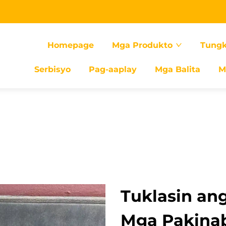
Homepage
Mga Produkto
Tungk
Serbisyo
Pag-aaplay
Mga Balita
M
Tuklasin ang
Mga Pakina