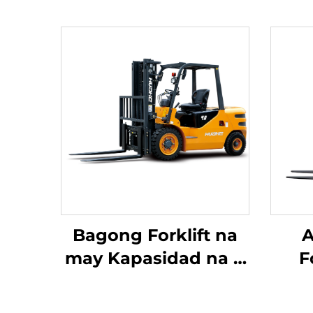
Bagong Forklift na
A
may Kapasidad na 4
F
tonelada na
Ta
kumukuha ng
Bal