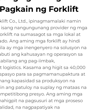
Pagkain ng Forklift
lift Co., Ltd., ipinagmamalaki namin
ng isang nangungunang provider ng mga
forklift na sumasagot sa mga lokal at
do. Ang aming mga forklift ay hindi
la ay mga inengenyero na solusyon na
buti ang kahusayan ng operasyon sa
 kabilang ang pag-iimbak,
logistics. Kasama ang higit sa 40,000
spasyo para sa pagmamanupaktura at
nang kapasidad sa produksyon na
min ang patuloy na suplay ng mataas na
 kompetitibong presyo. Ang aming mga
mahigpit na pagsusuri at mga proseso
lidad, na nagpapatiyak na