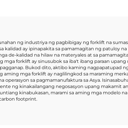
presyo
attery at May
sidad na 1.0 Ton
Ginawa sa Tsina
may Makatwirang
Presyo
a unahan ng industriya ng pagbibigay ng forklift na sum
 kalidad ay ipinapakita sa pamamagitan ng patuloy na
mga de-kalidad na hilaw na materyales at sa pamamagit
 mga forklift ay sinusubok sa iba't ibang paraan upa
 pagganap. Bukod dito, aktibo kaming nagpapatupad n
 aming mga forklift ay naglilingkod sa maraming merk
a operasyon sa pagmamanufaktura sa Asya. Isinasabuha
yente ng kinakailangang negosasyon upang makamit an
s luntiang kinabukasan, marami sa aming mga modelo n
arbon footprint.