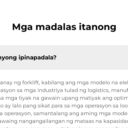
Mga madalas itanong
inyong ipinapadala?
ay ng forklift, kabilang ang mga modelo na elekt
ikasyon sa mga industriya tulad ng logistics, manuf
ra sa mga tiyak na gawain upang matiyak ang opt
o ay lalo pang sikat para sa mga operasyon sa loo
 operasyon, samantalang ang aming mga modelo n
awaing nangangailangan ng mataas na kapasidad