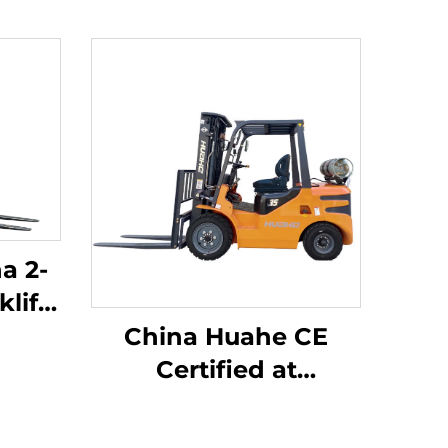
a 2-
lift
ng
China Huahe CE
 na
Certified at
 na
Direktang
ang
Pagbebenta mula sa