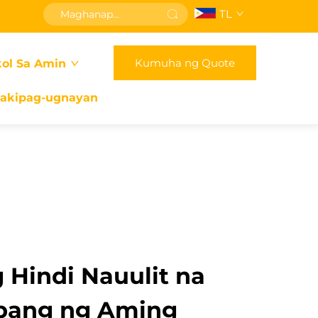
TL
Kumuha ng Quote
ol Sa Amin
akipag-ugnayan
 Hindi Nauulit na
bang ng Aming