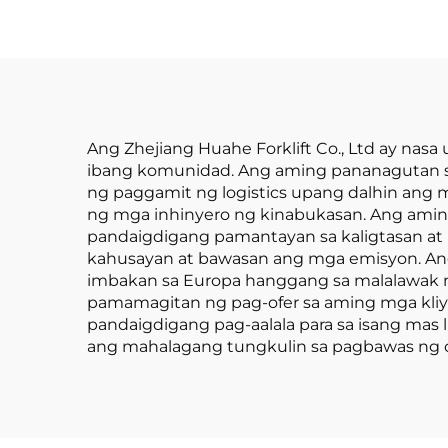
kuryente mula sa
B
diesel, na may
Kapa
mataas na kalidad
na 
na Hapones na
ay 
motor ng ISUZU
Ang Zhejiang Huahe Forklift Co., Ltd ay nas
ibang komunidad. Ang aming pananagutan sa
ng paggamit ng logistics upang dalhin ang 
ng mga inhinyero ng kinabukasan. Ang aming
pandaigdigang pamantayan sa kaligtasan at
kahusayan at bawasan ang mga emisyon. Ang
imbakan sa Europa hanggang sa malalawak n
pamamagitan ng pag-ofer sa aming mga kli
pandaigdigang pag-aalala para sa isang ma
ang mahalagang tungkulin sa pagbawas ng c