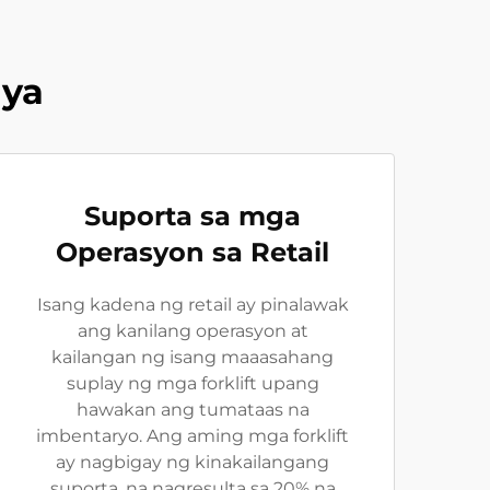
ya
Suporta sa mga
Operasyon sa Retail
Isang kadena ng retail ay pinalawak
ang kanilang operasyon at
kailangan ng isang maaasahang
suplay ng mga forklift upang
hawakan ang tumataas na
imbentaryo. Ang aming mga forklift
ay nagbigay ng kinakailangang
suporta, na nagresulta sa 20% na