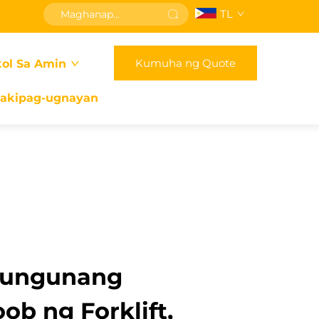
TL
Kumuha ng Quote
ol Sa Amin
akipag-ugnayan
gungunang
b ng Forklift,