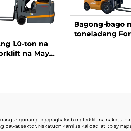
Bagong-bago n
toneladang Fork
na kumakain 
ng 1.0-ton na
Gasolina / LPG
orklift na May
gawa sa Tsina
tlong Punto ng
may abot-kay
anseng Lithium
presyo
attery at May
sidad na 1.0 Ton
Ginawa sa Tsina
may Makatwirang
Presyo
g nangungunang tagapagkaloob ng forklift na nakatutok s
awat sektor. Nakatuon kami sa kalidad, at ito ay napa