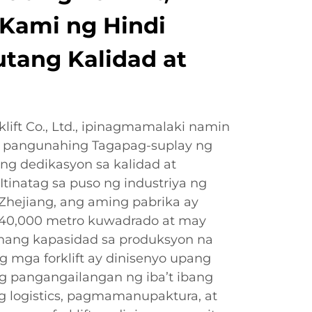
Kami ng Hindi
tang Kalidad at
lift Co., Ltd., ipinagmamalaki namin
ng pangunahing Tagapag-suplay ng
ming dedikasyon sa kalidad at
Itinatag sa puso ng industriya ng
Zhejiang, ang aming pabrika ay
 40,000 metro kuwadrado at may
ang kapasidad sa produksyon na
g mga forklift ay dinisenyo upang
ng pangangailangan ng iba’t ibang
ng logistics, pagmamanupaktura, at