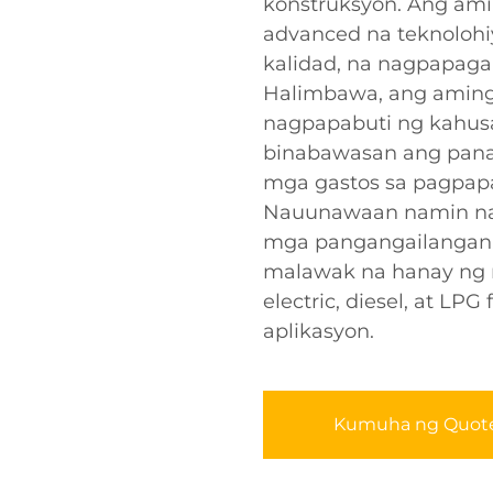
konstruksyon. Ang amin
advanced na teknolohiy
kalidad, na nagpapagar
Halimbawa, ang aming m
nagpapabuti ng kahus
binabawasan ang pana
mga gastos sa pagpapa
Nauunawaan namin na
mga pangangailangan,
malawak na hanay ng 
electric, diesel, at LPG
aplikasyon.
Kumuha ng Quot