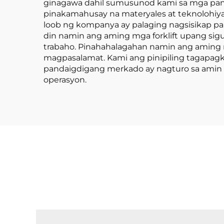
ginagawa dahil sumusunod kami sa mga pan
pinakamahusay na materyales at teknolohiy
loob ng kompanya ay palaging nagsisikap par
din namin ang aming mga forklift upang sig
trabaho. Pinahahalagahan namin ang aming m
magpasalamat. Kami ang pinipiling tagapag
pandaigdigang merkado ay nagturo sa amin 
operasyon.