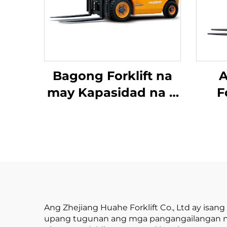
Bagong Forklift na
A
may Kapasidad na 4
F
tonelada na
Ta
kumukuha ng
Bal
kuryente mula sa
B
diesel, na may
Kapa
mataas na kalidad
na 
na Hapones na
ay 
motor ng ISUZU
Ang Zhejiang Huahe Forklift Co., Ltd ay isan
upang tugunan ang mga pangangailangan ng b