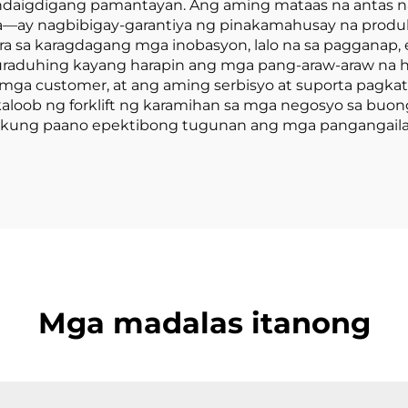
daigdigang pamantayan. Ang aming mataas na antas na
a—ay nagbibigay-garantiya ng pinakamahusay na produk
a sa karagdagang mga inobasyon, lalo na sa pagganap, e
uraduhing kayang harapin ang mga pang-araw-araw na h
ga customer, at ang aming serbisyo at suporta pagkat
kaloob ng forklift ng karamihan sa mga negosyo sa bu
kung paano epektibong tugunan ang mga pangangailang
Mga madalas itanong