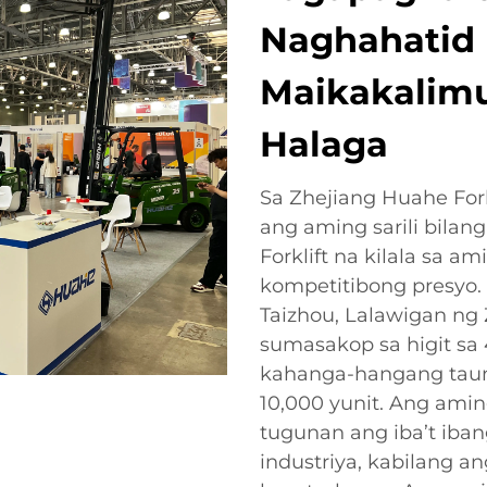
Naghahatid 
Maikakalimu
Halaga
Sa Zhejiang Huahe Fork
ang aming sarili bila
Forklift na kilala sa a
kompetitibong presyo. 
Taizhou, Lalawigan ng 
sumasakop sa higit sa
kahanga-hangang taun
10,000 yunit. Ang amin
tugunan ang iba’t iba
industriya, kabilang a