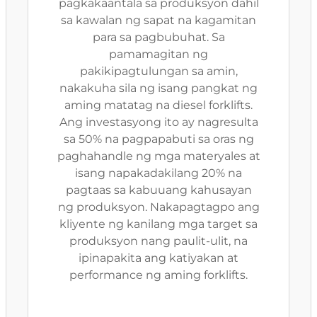
pagkakaantala sa produksyon dahil
sa kawalan ng sapat na kagamitan
para sa pagbubuhat. Sa
pamamagitan ng
pakikipagtulungan sa amin,
nakakuha sila ng isang pangkat ng
aming matatag na diesel forklifts.
Ang investasyong ito ay nagresulta
sa 50% na pagpapabuti sa oras ng
paghahandle ng mga materyales at
isang napakadakilang 20% na
pagtaas sa kabuuang kahusayan
ng produksyon. Nakapagtagpo ang
kliyente ng kanilang mga target sa
produksyon nang paulit-ulit, na
ipinapakita ang katiyakan at
performance ng aming forklifts.