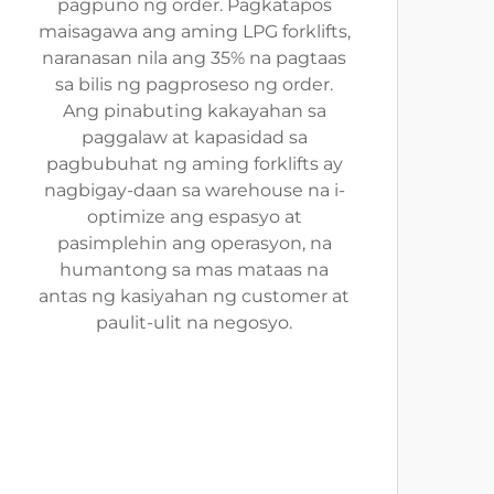
pagpuno ng order. Pagkatapos
maisagawa ang aming LPG forklifts,
naranasan nila ang 35% na pagtaas
sa bilis ng pagproseso ng order.
Ang pinabuting kakayahan sa
paggalaw at kapasidad sa
pagbubuhat ng aming forklifts ay
nagbigay-daan sa warehouse na i-
optimize ang espasyo at
pasimplehin ang operasyon, na
humantong sa mas mataas na
antas ng kasiyahan ng customer at
paulit-ulit na negosyo.