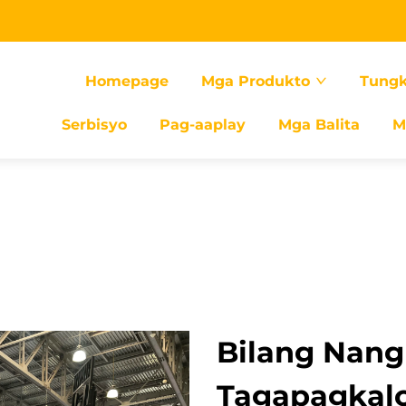
Homepage
Mga Produkto
Tungk
Serbisyo
Pag-aaplay
Mga Balita
M
Bilang Nan
Tagapagkaloo