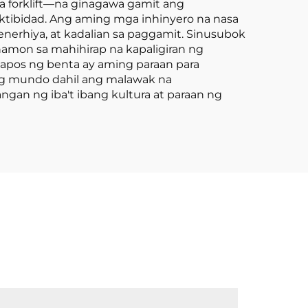
 forklift—na ginagawa gamit ang
tibidad. Ang aming mga inhinyero na nasa
nerhiya, at kadalian sa paggamit. Sinusubok
amon sa mahihirap na kapaligiran ng
apos ng benta ay aming paraan para
ong mundo dahil ang malawak na
an ng iba't ibang kultura at paraan ng