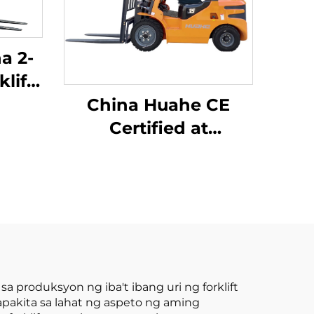
a 2-
lift
ng
China Huahe CE
 na
Certified at
 na
Direktang
ang
Pagbebenta mula sa
Pabrika ng 3.5-ton
na LPG Forklift
a produksyon ng iba't ibang uri ng forklift
pakita sa lahat ng aspeto ng aming