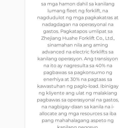
sa mga hamon dahil sa kanilang
lumang fleet ng forklift, na
nagdudulot ng mga pagkakatras at
nadagdagan na operasyonal na
gastos. Pagkatapos umlipat sa
Zhejiang Huahe Forklift Co., Ltd.,
sinamahan nila ang aming
advanced na electric forklifts sa
kanilang operasyon. Ang transisyon
na ito ay nagresulta sa 40% na
pagbawas sa pagkonsumo ng
enerhiya at 30% na pagtaas sa
kawastuhan ng paglo-load. Ibinigay
ng kliyente ang ulat ng malakiang
pagbawas sa operasyonal na gastos,
na nagbigay-daan sa kanila na i-
allocate ang mga resources sa iba
pang mahahalagang aspeto ng
kanilang negosyo.