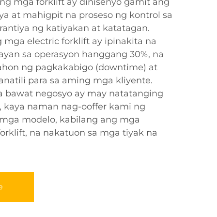
g mga forklift ay dinisenyo gamit ang
a at mahigpit na proseso ng kontrol sa
antiya ng katiyakan at katatagan.
ga electric forklift ay ipinakita na
ayan sa operasyon hanggang 30%, na
hon ng pagkakabigo (downtime) at
natili para sa aming mga kliyente.
 bawat negosyo ay may natatanging
 kaya naman nag-ooffer kami ng
mga modelo, kabilang ang mga
 forklift, na nakatuon sa mga tiyak na
e