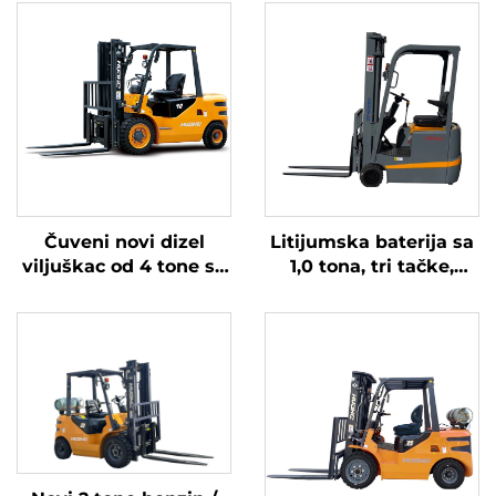
Čuveni novi dizel
Litijumska baterija sa
viljuškac od 4 tone sa
1,0 tona, tri tačke,
visokokvalitetnim
izbalansirana
japanskim ISUZU
litijumska baterija,
motorom
napravljena u Kini, je
razumno cijenjena.