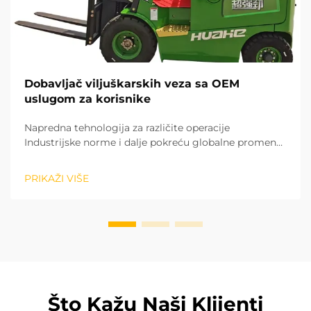
Dobavljač viljuškarskih veza sa OEM
uslugom za korisnike
Napredna tehnologija za različite operacije
Industrijske norme i dalje pokreću globalne promene
u industriji rukovanja materijalima. Vrtljači sa
litijumskim baterijama se brzo punjaju i nemaju
PRIKAŽI VIŠE
emisiju, što ih čini idealnim za zatvoreni skladište ili...
Što Kažu Naši Klijenti