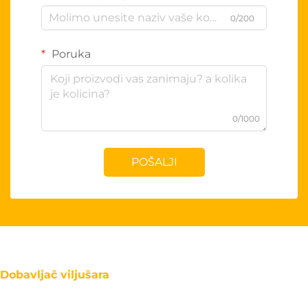
0/200
Poruka
0/1000
POŠALJI
Dobavljač viljušara