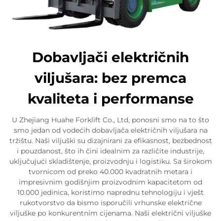
Dobavljači električnih
viljušara: bez premca
kvaliteta i performanse
U Zhejiang Huahe Forklift Co., Ltd, ponosni smo na to što
smo jedan od vodećih dobavljača električnih viljušara na
tržištu. Naši viljuški su dizajnirani za efikasnost, bezbednost
i pouzdanost, što ih čini idealnim za različite industrije,
uključujući skladištenje, proizvodnju i logistiku. Sa širokom
tvornicom od preko 40.000 kvadratnih metara i
impresivnim godišnjim proizvodnim kapacitetom od
10.000 jedinica, koristimo naprednu tehnologiju i vješt
rukotvorstvo da bismo isporučili vrhunske električne
viljuške po konkurentnim cijenama. Naši električni viljuške