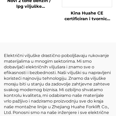
Novi 2 tone benzin /
lpg viljuške
napravljene u Kini sa
Kina Huahe CE
pristupačnim
certificiran i tvornica
cijenama
direktna prodaja od
3,5 tona lpg viljuškara
Električni viljuške drastično poboljšavaju rukovanje
materijalima u mnogim sektorima. Mi smo
dobavljači električnih viljušara i znamo sve o
efikasnosti i bezbednosti. Naši viljuški su napravljeni
koristeći najnoviju tehnologiju. Znamo da viljuške
moraju biti u stanju da zadovolje zahtjevne zahteve
svakog modernog biznisa. Mi ozbiljno shvatamo
kontrolu kvaliteta, mi odabiramo naše materijale
vrlo pažljivo i nadziramo proizvodnju sve do kraja
naše montažne linije u Zhejiang Huahe Forklift Co.,
Ltd. Ponosni smo na naše inženjere i sve električne