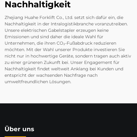
Nachhaltigkeit
Zhejiang Huahe Forklift Co., Ltd. setzt sich dafür ein, die
Nachhaltigkeit in der Intralogistikbranche voranzutreiben.
Unsere elektrischen Gabelstapler erzeugen keine
Emissionen und sind daher die ideale Wahl für
Unternehmen, die ihren CO₂-Fußabdruck reduzieren
möchten. Mit der Wahl unserer Produkte investieren Sie
nicht nur in hochwertige Geräte, sondern tragen auch aktiv
zu einer grüneren Zukunft bei. Unser Engagement für
Nachhaltigkeit findet weltweit Anklang bei Kunden und
entspricht der wachsenden Nachfrage nach
umweltfreundlichen Lösungen.
Über uns