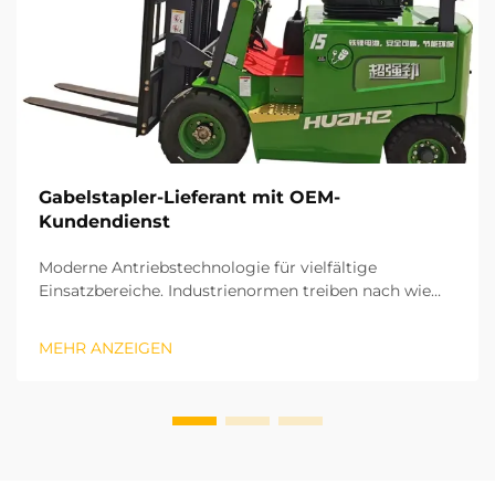
Gabelstapler-Lieferant mit OEM-
Kundendienst
Moderne Antriebstechnologie für vielfältige
Einsatzbereiche. Industrienormen treiben nach wie
vor globale Veränderungen in der
Materialflussbranche voran. Lithium-Batterie-
MEHR ANZEIGEN
Gabelstapler laden schnell und emittieren keinerlei
Schadstoffe, wodurch sie sich ideal für geschlossene,
überdachte Lagerhallen eignen...