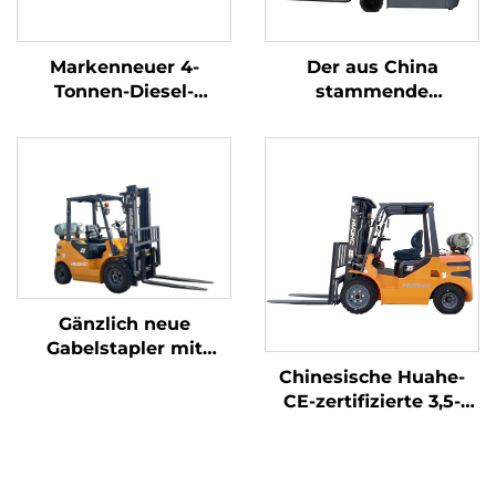
Markenneuer 4-
Der aus China
Tonnen-Diesel-
stammende
Gabelstapler mit
dreipunkt-
hochwertigem
gewichtsoptimierte
japanischem ISUZU-
Lithium-Batterie-
Motor
Gabelstapler mit 1,0
Tonne Tragfähigkeit
ist preisgünstig.
Gänzlich neue
Gabelstapler mit
Benzin-/LPG-Antrieb
Chinesische Huahe-
und einer
CE-zertifizierte 3,5-
Tragfähigkeit von 2
Tonnen-LPG-
Tonnen, hergestellt in
Gabelstapler –
China, zu
Direktverkauf ab
erschwinglichen