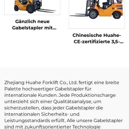
Gänzlich neue
Gabelstapler mit
Benzin-/LPG-Antrieb
Chinesische Huahe-
und einer
CE-zertifizierte 3,5-
Tragfähigkeit von 2
Tonnen-LPG-
Tonnen, hergestellt in
Gabelstapler –
China, zu
Direktverkauf ab
erschwinglichen
Werk
Preisen
Zhejiang Huahe Forklift Co., Ltd. fertigt eine breite
Palette hochwertiger Gabelstapler für
internationale Kunden. Jede Produktionscharge
unterzieht sich einer Qualitätsanalyse, um
sicherzustellen, dass jeder Gabelstapler die
internationalen Sicherheits- und
Leistungsstandards erfüllt. Alle unsere Gabelstapler
sind mit zukunftsorientierter Technologie