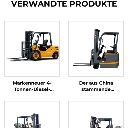
VERWANDTE PRODUKTE
Markenneuer 4-
Der aus China
Tonnen-Diesel-
stammende
Gabelstapler mit
dreipunkt-
hochwertigem
gewichtsoptimierte
japanischem ISUZU-
Lithium-Batterie-
Motor
Gabelstapler mit 1,0
Tonne Tragfähigkeit
ist preisgünstig.