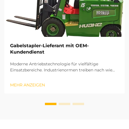
Gabelstapler-Lieferant mit OEM-
Kundendienst
Moderne Antriebstechnologie für vielfältige
Einsatzbereiche. Industrienormen treiben nach wie
vor globale Veränderungen in der
Materialflussbranche voran. Lithium-Batterie-
MEHR ANZEIGEN
Gabelstapler laden schnell und emittieren keinerlei
Schadstoffe, wodurch sie sich ideal für geschlossene,
überdachte Lagerhallen eignen...