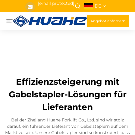
[email protected]
DE
Angebot anfordern
Effizienzsteigerung mit
Gabelstapler-Lösungen für
Lieferanten
Bei der Zhejiang Huahe Forklift Co., Ltd. sind wir stolz
darauf, ein führender Lieferant von Gabelstaplern auf dem
Markt zu sein. Unsere Gabelstapler sind so konstruiert, dass