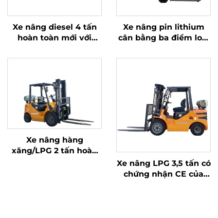
Xe nâng diesel 4 tấn
Xe nâng pin lithium
hoàn toàn mới với
cân bằng ba điểm loại
động cơ ISUZU Nhật
1,0 tấn, sản xuất tại
Bản chất lượng cao
Trung Quốc, giá cả
hợp lý
Xe nâng hàng
xăng/LPG 2 tấn hoàn
toàn mới sản xuất tại
Xe nâng LPG 3,5 tấn có
Trung Quốc với giá cả
chứng nhận CE của
phải chăng
Hoa Hà (Trung Quốc)
và bán trực tiếp từ nhà
máy