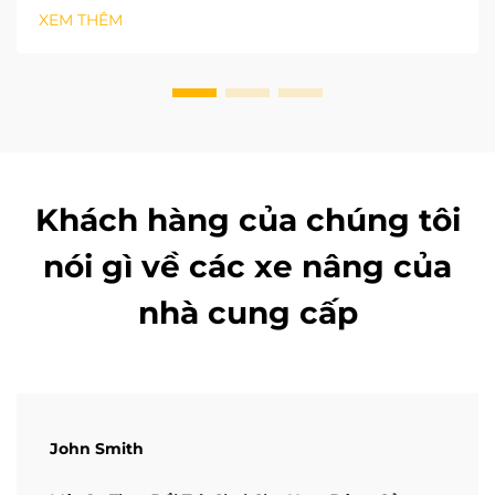
Xe nâng sử dụng pin lithium được sạc nhanh và
XEM THÊM
không phát thải, rất phù hợp cho kho hàng kín trong
nhà...
Khách hàng của chúng tôi
nói gì về các xe nâng của
nhà cung cấp
John Smith