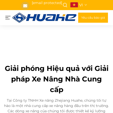
[email protected]
VI
Yêu cầu báo giá
Giải phóng Hiệu quả với Giải
pháp Xe Nâng Nhà Cung
cấp
Tại Công ty TNHH Xe nâng Zhejiang Huahe, chúng tôi tự
hào là một nhà cung cấp xe nâng hàng đầu trên thị trường.
Các dòng xe nâng của chúng tôi được thiết kế kỹ lưỡng